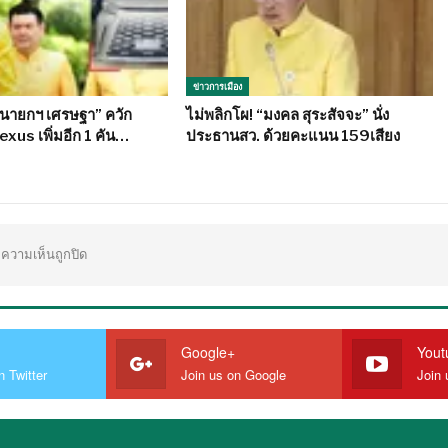
ข่าวการเมือง
“นายกฯ เศรษฐา” ควัก
ไม่พลิกโผ! “มงคล สุระสัจจะ” นั่ง
Lexus เพิ่มอีก 1 คัน…
ประธานสว. ด้วยคะแนน 159เสียง
ความเห็นถูกปิด
Google+
Yout
n Twitter
Join us on Google
Join 