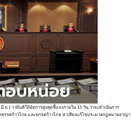
ิ.ย.) ว่ามีมติให้อัยการสูงสุดชี้แจงภายใน 15 วัน ว่าจะดำเนินการ
์ หัวหน้าพรรคก้าวไกล และพรรคก้าวไกล หาเสียงแก้ไขประมวลกฎหมายอาญา