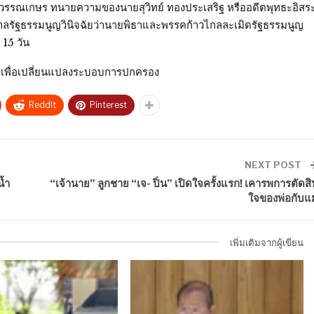
ทธ สุวรรณเกษร ทนายความของนายสุวิทย์ ทองประเสริฐ หรืออดีตพุทธะอิสร
มายังศาลรัฐธรรมนูญวินิจฉัยว่านายพิธาและพรรคก้าวไกลละเมิดรัฐธรรมนูญ
 15 วัน
ภาพเพื่อเปลี่ยนแปลงระบอบการปกครอง
ReddIt
Pinterest
NEXT POST
้ำ
“เจ้านาย” ลูกชาย “เจ- ปิ่น” เปิดใจครั้งแรก! เคารพการตัดสิ
ใจของพ่อกับแม
เพิ่มเติมจากผู้เขียน