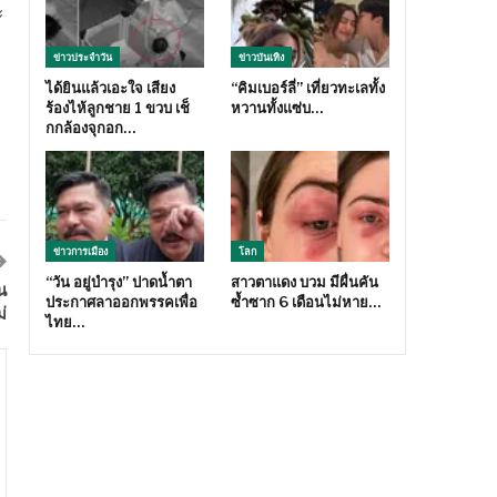
ะ
ข่าวประจำวัน
ข่าวบันเทิง
ได้ยินแล้วเอะใจ เสียง
“คิมเบอร์ลี่” เที่ยวทะเลทั้ง
ร้องไห้ลูกชาย 1 ขวบ เช็
หวานทั้งแซ่บ…
กกล้องจุกอก…
ข่าวการเมือง
โลก
“วัน อยู่บำรุง” ปาดน้ำตา
สาวตาแดง บวม มีผื่นคัน
น
ประกาศลาออกพรรคเพื่อ
ซ้ำซาก 6 เดือนไม่หาย…
่
ไทย…