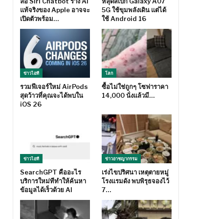
ลือ Siri Chatbot ร่าง AI
หลุดสเปก Galaxy A07
แท้จริงของ Apple อาจจะ
5G ใช้ขุมพลังเดิน แต่ได้
เปิดตัวพร้อม…
ใช้ Android 16
ข่าวไอที
โลก
รวมฟีเจอร์ใหม่ AirPods
ซื้อไม่ใช่ถูกๆ โซฟาราคา
สุดว้าวที่คุณจะได้พบใน
14,000 นั่งแล้วมี…
iOS 26
ข่าวไอที
ข่าวอาชญากรรม
SearchGPT คืออะไร
เร่งไขปริศนา เหตุตายหมู่
บริการใหม่ทีทำให้ค้นหา
โรงแรมดัง พบพิรุธจองไว้
ข้อมูลได้เร็วด้วย AI
7…