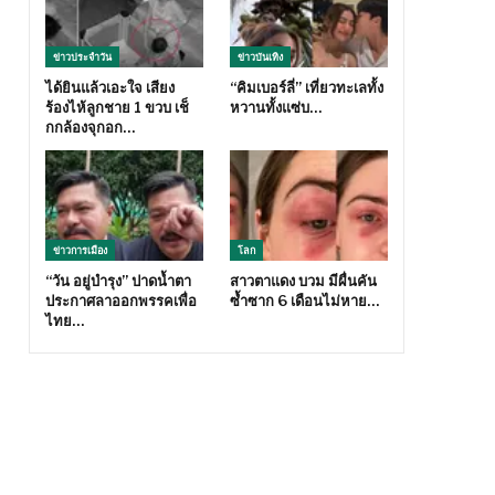
ข่าวประจำวัน
ข่าวบันเทิง
ได้ยินแล้วเอะใจ เสียง
“คิมเบอร์ลี่” เที่ยวทะเลทั้ง
ร้องไห้ลูกชาย 1 ขวบ เช็
หวานทั้งแซ่บ…
กกล้องจุกอก…
ข่าวการเมือง
โลก
“วัน อยู่บำรุง” ปาดน้ำตา
สาวตาแดง บวม มีผื่นคัน
ประกาศลาออกพรรคเพื่อ
ซ้ำซาก 6 เดือนไม่หาย…
ไทย…