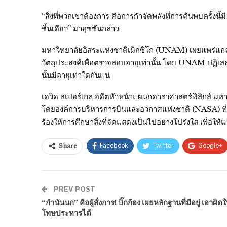
“สิ่งที่พวกเขาต้องการ คือการกำจัดพลังที่การค้นพบครั้ง
ชิ้นเดียว” มาอุซซันกล่าว
มหาวิทยาลัยอิสระแห่งชาติเม็กซิโก (UNAM) เผยแพร่แถลงกา
วัตถุประสงค์เพื่อตรวจสอบอายุเท่านั้น โดย UNAM ปฏิเสธ
นั้นมีอายุเท่าใดกันแน่
เดวิด สเปอร์เกล อดีตหัวหน้าแผนกดาราศาสตร์ฟิสิกส์ มหาว
โดยองค์การบริหารการบินและอวกาศแห่งชาติ (NASA) ที่เพิ
ร้องให้การศึกษาสิ่งที่จัดแสดงเป็นไปอย่างโปร่งใส เพื่อ
Facebook
Twitter
Google+
Share
PREV POST
“กำนันนก” คือผู้สั่งการ! บิ๊กก้อง เผยหลักฐานที่มีอยู่ เอาผิดใ
โทษประหารได้