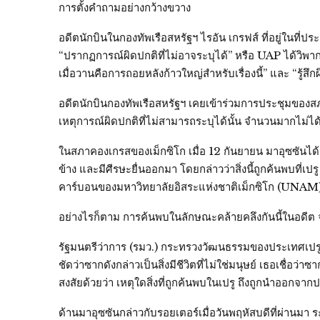
การตั้งคำถามอย่างกว้างขวาง
อดีตนักบินในกองทัพเรือสหรัฐฯ ไรอัน เกรฟส์ ที่อยู่ในที่
“ปรากฏการณ์ผิดปกติที่ไม่อาจระบุได้” หรือ UAP ได้วิพ
เมื่อวานคือการถอยหลังก้าวใหญ่สำหรับเรื่องนี้” และ “รู้สึก
อดีตนักบินกองทัพเรือสหรัฐฯ เคยเข้าร่วมการประชุมของส
เหตุการณ์ผิดปกติที่ไม่สามารถระบุได้นั้น จำนวนมากไม่ไ
ในสภาคองเกรสของเม็กซิโก เมื่อ 12 กันยายน มาอุซซันได้จัดแ
ข้าง และมีศีรษะยื่นออกมา โดยกล่าวว่าสิ่งนี้ถูกค้นพบที
คาร์บอนของมหาวิทยาลัยอิสระแห่งชาติเม็กซิโก (UNAM)
อย่างไรก็ตาม การค้นพบในลักษณะคล้ายคลึงกันนี้ในอดีต จบ
รัฐมนตรีว่าการ (รมว.) กระทรวงวัฒนธรรมของประเทศเปรู เลส
ชัดว่าซากดังกล่าวเป็นสิ่งมีชีวิตที่ไม่ใช่มนุษย์ เธอเชื่อ
สงสัยด้วยว่า เหตุใดสิ่งที่ถูกค้นพบในเปรู ถึงถูกนำออกจาก
ด้านมาอุซซันกล่าวกับรอยเตอร์เมื่อวันพฤหัสบดีที่ผ่านมา ร