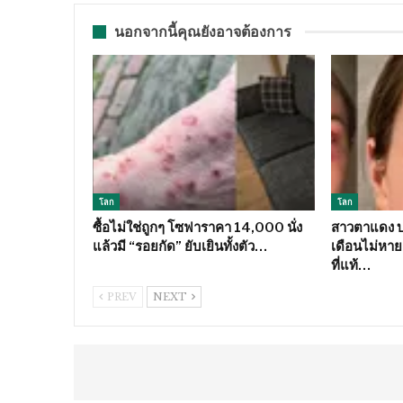
นอกจากนี้คุณยังอาจต้องการ
โลก
โลก
ซื้อไม่ใช่ถูกๆ โซฟาราคา 14,000 นั่ง
สาวตาแดง บว
แล้วมี “รอยกัด” ยับเยินทั้งตัว…
เดือนไม่หาย 
ที่แท้…
PREV
NEXT