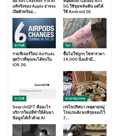
ลือ Siri Chatbot ร่าง AI
หลุดสเปก Galaxy A07
แท้จริงของ Apple อาจจะ
5G ใช้ขุมพลังเดิน แต่ได้
เปิดตัวพร้อม…
ใช้ Android 16
ข่าวไอที
โลก
รวมฟีเจอร์ใหม่ AirPods
ซื้อไม่ใช่ถูกๆ โซฟาราคา
สุดว้าวที่คุณจะได้พบใน
14,000 นั่งแล้วมี…
iOS 26
ข่าวไอที
ข่าวอาชญากรรม
SearchGPT คืออะไร
เร่งไขปริศนา เหตุตายหมู่
บริการใหม่ทีทำให้ค้นหา
โรงแรมดัง พบพิรุธจองไว้
ข้อมูลได้เร็วด้วย AI
7…