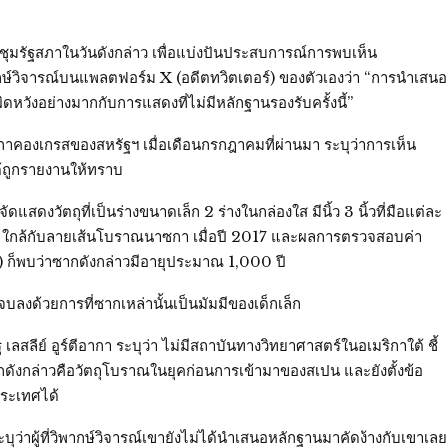
ประชุมรัฐสภาในวันดังกล่าว เพื่อแบ่งปันประสบการณ์การพบเห็น
ากษ์วิจารณ์บนแพลตฟอร์ม X (อดีตทวิตเตอร์) ของตัวเองว่า “การนำเสนอ
ผิดหวังอย่างมากกับการแสดงที่ไม่มีหลักฐานรองรับครั้งนี้”
ภาคองเกรสของสหรัฐฯ เมื่อเดือนกรกฎาคมที่ผ่านมา ระบุว่าการเห็น
ด้ถูกรายงานให้ทราบ
สดงวัตถุที่เป็นร่างขนาดเล็ก 2 ร่างในกล่องใส มีนิ้ว 3 นิ้วที่มือแต่ละ
่เปรู ใกล้กับลายเส้นโบราณนาซกา เมื่อปี 2017 และผลการตรวจสอบค่า
 ก็พบว่าซากดังกล่าวมีอายุประมาณ 1,000 ปี
ลงด้วยการที่ซากเหล่านั้นเป็นมัมมีของเด็กเล็ก
ลีย์ อูร์ตีอากา ระบุว่า ไม่มีสถาบันทางวิทยาศาสตร์ในอเมริกาใต้ ชี้
ว่าซากดังกล่าวคือวัตถุโบราณในยุคก่อนการเข้ามาของสเปน และยังตั้งข้อ
ประเทศได้
ะบุว่าผู้ที่วิพากษ์วิจารณ์เขายังไม่ได้นำเสนอหลักฐานมาคัดง้างกับเขาเลย