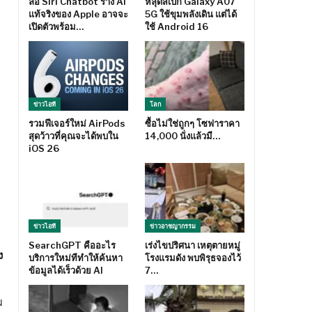
ลือ Siri Chatbot ร่าง AI
หลุดสเปก Galaxy A07
แท้จริงของ Apple อาจจะ
5G ใช้ขุมพลังเดิน แต่ได้
เปิดตัวพร้อม…
ใช้ Android 16
ข่าวไอที
โลก
รวมฟีเจอร์ใหม่ AirPods
ซื้อไม่ใช่ถูกๆ โซฟาราคา
สุดว้าวที่คุณจะได้พบใน
14,000 นั่งแล้วมี…
iOS 26
ข่าวไอที
ข่าวอาชญากรรม
SearchGPT คืออะไร
เร่งไขปริศนา เหตุตายหมู่
ง
บริการใหม่ทีทำให้ค้นหา
โรงแรมดัง พบพิรุธจองไว้
ข้อมูลได้เร็วด้วย AI
7…
ม