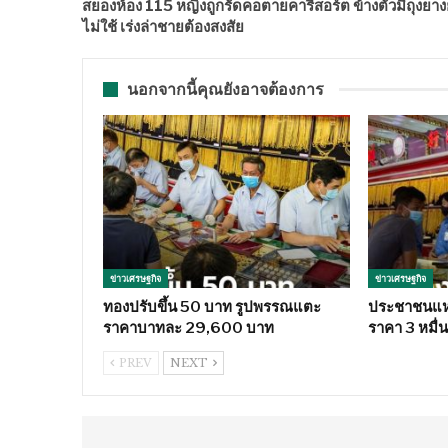
สยองห้อง 115 หญิงถูกรัดคอตายคารีสอร์ต ข้างตัวมีถุงยาง
ไม่ใช้ เร่งล่าชายต้องสงสัย
นอกจากนี้คุณยังอาจต้องการ
ข่าวเศรษฐกิจ
ข่าวเศรษฐกิจ
ทองปรับขึ้น 50 บาท รูปพรรณแตะ
ประชาชนแห่
ราคาบาทละ 29,600 บาท
ราคา 3 หมื่
PREV
NEXT