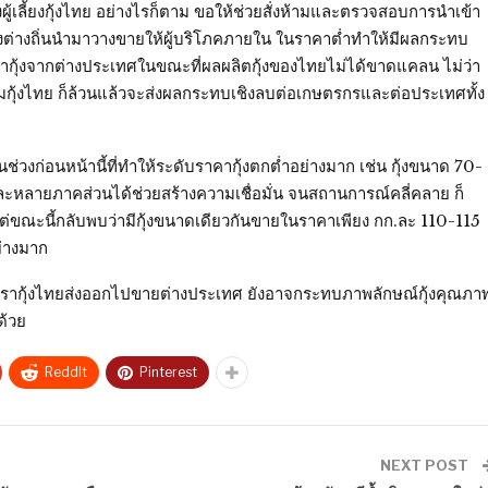
ผู้เลี้ยงกุ้งไทย อย่างไรก็ตาม ขอให้ช่วยสั่งห้ามและตรวจสอบการนำเข้า
กุ้งต่างถิ่นนำมาวางขายให้ผู้บริโภคภายใน ในราคาต่ำทำให้มีผลกระทบ
ากุ้งจากต่างประเทศในขณะที่ผลผลิตกุ้งของไทยไม่ได้ขาดแคลน ไม่ว่า
ุ้งไทย ก็ล้วนแล้วจะส่งผลกระทบเชิงลบต่อเกษตรกรและต่อประเทศทั้ง
ช่วงก่อนหน้านี้ที่ทำให้ระดับราคากุ้งตกต่ำอย่างมาก เช่น กุ้งขนาด 70-
หลายภาคส่วนได้ช่วยสร้างความเชื่อมั่น จนสถานการณ์คลี่คลาย ก็
ท แต่ขณะนี้กลับพบว่ามีกุ้งขนาดเดียวกันขายในราคาเพียง กก.ละ 110-115
ย่างมาก
บตรากุ้งไทยส่งออกไปขายต่างประเทศ ยังอาจกระทบภาพลักษณ์กุ้งคุณภา
ด้วย
ReddIt
Pinterest
NEXT POST