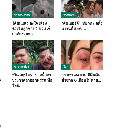
ข่าวประจำวัน
ข่าวบันเทิง
ได้ยินแล้วเอะใจ เสียง
“คิมเบอร์ลี่” เที่ยวทะเลทั้ง
ร้องไห้ลูกชาย 1 ขวบ เช็
หวานทั้งแซ่บ…
กกล้องจุกอก…
ข่าวการเมือง
โลก
“วัน อยู่บำรุง” ปาดน้ำตา
สาวตาแดง บวม มีผื่นคัน
พ
ประกาศลาออกพรรคเพื่อ
ซ้ำซาก 6 เดือนไม่หาย…
ไทย…