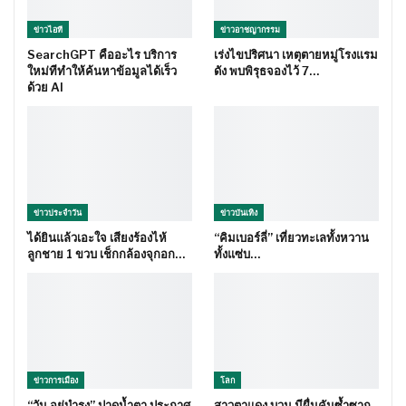
ข่าวไอที
ข่าวอาชญากรรม
SearchGPT คืออะไร บริการ
เร่งไขปริศนา เหตุตายหมู่โรงแรม
ใหม่ทีทำให้ค้นหาข้อมูลได้เร็ว
ดัง พบพิรุธจองไว้ 7…
ด้วย AI
ข่าวประจำวัน
ข่าวบันเทิง
ได้ยินแล้วเอะใจ เสียงร้องไห้
“คิมเบอร์ลี่” เที่ยวทะเลทั้งหวาน
ลูกชาย 1 ขวบ เช็กกล้องจุกอก…
ทั้งแซ่บ…
ข่าวการเมือง
โลก
“วัน อยู่บำรุง” ปาดน้ำตา ประกาศ
สาวตาแดง บวม มีผื่นคันซ้ำซาก