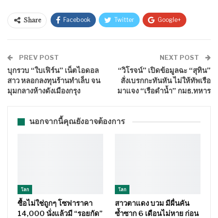
Facebook
Twitter
Google+
Share
ReddIt
WhatsApp
Pinterest
อีเมล์
PREV POST
NEXT POST
บุกรวบ “ใบเฟิร์น” เน็ตไอดอล
“วิโรจน์” เปิดข้อมูลฉะ “สุทิน”
สาว หลอกลงทุนร้านทำเล็บ จน
สั่งเบรกกะทันหัน ไม่ให้ทัพเรือ
มุมกลางห้างดังเมืองกรุง
มาแจง “เรือดำน้ำ” กมธ.ทหาร
นอกจากนี้คุณยังอาจต้องการ
โลก
โลก
ซื้อไม่ใช่ถูกๆ โซฟาราคา
สาวตาแดง บวม มีผื่นคัน
14,000 นั่งแล้วมี “รอยกัด”
ซ้ำซาก 6 เดือนไม่หาย ก่อน