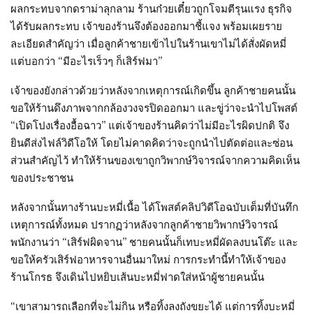
ผลกระทบจากดราม่าลุกลาม ร้านก๋วยเตี๋ยวถูกโจมตีรุนแรง ธุรกิจ
ได้รับผลกระทบ เจ้าของร้านจึงต้องออกมาชี้แจง พร้อมเผยราย
ละเอียดสำคัญว่า เมื่อลูกค้าชายเข้าไปในร้านเขาไม่ได้สั่งผัดหมี่
แต่บอกว่า “มีอะไรเร็วๆ ก็เสิร์ฟมา”
เจ้าของยังกล่าวด้วยว่าหลังจากเหตุการณ์เกิดขึ้น ลูกค้าชายคนนั้น
ขอให้ร้านดึงภาพจากกล้องวงจรปิดออกมา และขู่ว่าจะนำไปโพสต์
“เปิดโปงเรื่องอื้อฉาว” แต่เจ้าของร้านคิดว่าไม่มีอะไรผิดปกติ จึง
ยินดีส่งไฟล์วิดีโอให้ โดยไม่คาดคิดว่าจะถูกนำไปตัดต่อและซ่อน
ส่วนสำคัญไว้ ทำให้ร้านของเขาถูกวิพากษ์วิจารณ์จากความคิดเห็น
ของประชาชน
หลังจากนั้นทางร้านบะหมี่เนื้อ ได้โพสต์คลิปวิดีโอฉบับเต็มที่บันทึก
เหตุการณ์ทั้งหมด ปรากฏว่าหลังจากลูกค้าชายวิพากษ์วิจารณ์
พนักงานว่า “เสิร์ฟผิดจาน” ชายคนนั้นก็เทบะหมี่ผัดลงบนโต๊ะ และ
ขอให้ครัวเสิร์ฟอาหารจานอื่นมาใหม่ การกระทำนี้ทำให้เจ้าของ
ร้านโกรธ จึงเดินไปหยิบเส้นบะหมี่ฟาดใส่หน้าผู้ชายคนนั้น
“เขาสามารถเลือกที่จะไม่กิน หรือทิ้งลงถังขยะได้ แต่การทิ้งบะหมี่