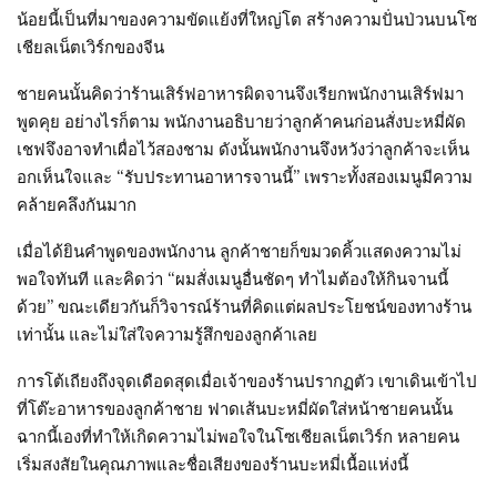
น้อยนี้เป็นที่มาของความขัดแย้งที่ใหญ่โต สร้างความปั่นป่วนบนโซ
เชียลเน็ตเวิร์กของจีน
ชายคนนั้นคิดว่าร้านเสิร์ฟอาหารผิดจานจึงเรียกพนักงานเสิร์ฟมา
พูดคุย อย่างไรก็ตาม พนักงานอธิบายว่าลูกค้าคนก่อนสั่งบะหมี่ผัด
เชฟจึงอาจทำเผื่อไว้สองชาม ดังนั้นพนักงานจึงหวังว่าลูกค้าจะเห็น
อกเห็นใจและ “รับประทานอาหารจานนี้” เพราะทั้งสองเมนูมีความ
คล้ายคลึงกันมาก
เมื่อได้ยินคำพูดของพนักงาน ลูกค้าชายก็ขมวดคิ้วแสดงความไม่
พอใจทันที และคิดว่า “ผมสั่งเมนูอื่นชัดๆ ทำไมต้องให้กินจานนี้
ด้วย” ขณะเดียวกันก็วิจารณ์ร้านที่คิดแต่ผลประโยชน์ของทางร้าน
เท่านั้น และไม่ใส่ใจความรู้สึกของลูกค้าเลย
การโต้เถียงถึงจุดเดือดสุดเมื่อเจ้าของร้านปรากฏตัว เขาเดินเข้าไป
ที่โต๊ะอาหารของลูกค้าชาย ฟาดเส้นบะหมี่ผัดใส่หน้าชายคนนั้น
ฉากนี้เองที่ทำให้เกิดความไม่พอใจในโซเชียลเน็ตเวิร์ก หลายคน
เริ่มสงสัยในคุณภาพและชื่อเสียงของร้านบะหมี่เนื้อแห่งนี้