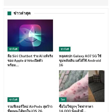
ข่าวล่าสุด
ข่าวไอที
ข่าวไอที
ลือ Siri Chatbot ร่าง AI แท้จริง
หลุดสเปก Galaxy A07 5G ใช้
ของ Apple อาจจะเปิดตัว
ขุมพลังเดิน แต่ได้ใช้ Android
พร้อม…
16
ข่าวไอที
โลก
รวมฟีเจอร์ใหม่ AirPods สุดว้าว
ซื้อไม่ใช่ถูกๆ โซฟาราคา
ที่คุณจะได้พบใน iOS 26
14,000 นั่งแล้วมี…