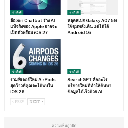
ข่าวไอที
ข่าวไอที
ลือ Siri Chatbot ร่าง AI
หลุดสเปก Galaxy A07 5G
แท้จริงของ Apple อาจจะ
ใช้ขุมพลังเดิน แต่ได้ใช้
เปิดตัวพร้อม iOS 27
Android 16
ข่าวไอที
ข่าวไอที
รวมฟีเจอร์ใหม่ AirPods
SearchGPT คืออะไร
สุดว้าวที่คุณจะได้พบใน
บริการใหม่ทีทำให้ค้นหา
iOS 26
ข้อมูลได้เร็วด้วย AI
PREV
NEXT
ความเห็นถูกปิด