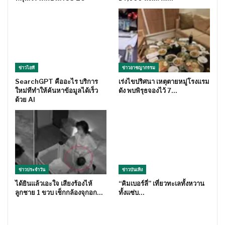
ข่าวไอที
ข่าวอาชญากรรม
SearchGPT คืออะไร บริการ
เร่งไขปริศนา เหตุตายหมู่โรงแรม
ใหม่ทีทำให้ค้นหาข้อมูลได้เร็ว
ดัง พบพิรุธจองไว้ 7…
ด้วย AI
ข่าวประจำวัน
ข่าวบันเทิง
ได้ยินแล้วเอะใจ เสียงร้องไห้
“คิมเบอร์ลี่” เที่ยวทะเลทั้งหวาน
ลูกชาย 1 ขวบ เช็กกล้องจุกอก…
ทั้งแซ่บ…