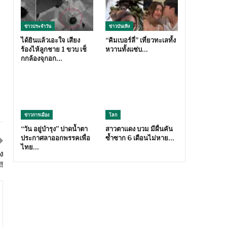
ข่าวประจำวัน
ข่าวบันเทิง
ได้ยินแล้วเอะใจ เสียง
“คิมเบอร์ลี่” เที่ยวทะเลทั้ง
ร้องไห้ลูกชาย 1 ขวบ เช็
หวานทั้งแซ่บ…
กกล้องจุกอก…
ข่าวการเมือง
โลก
“วัน อยู่บำรุง” ปาดน้ำตา
สาวตาแดง บวม มีผื่นคัน
ประกาศลาออกพรรคเพื่อ
ซ้ำซาก 6 เดือนไม่หาย…
ไทย…
ง
!!