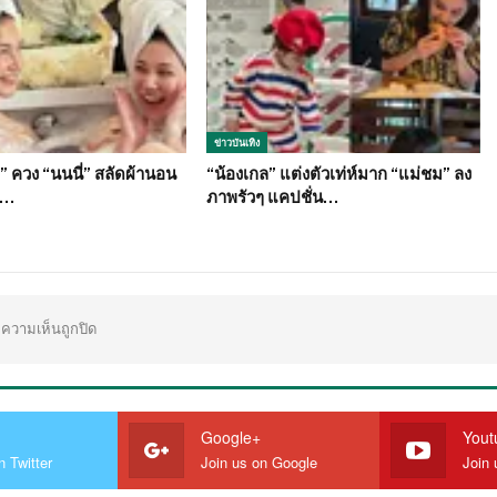
ข่าวบันเทิง
” ควง “นนนี่” สลัดผ้านอน
“น้องเกล” แต่งตัวเท่ห์มาก “แม่ชม” ลง
ง…
ภาพรัวๆ แคปชั่น…
ความเห็นถูกปิด
Google+
Yout
n Twitter
Join us on Google
Join 