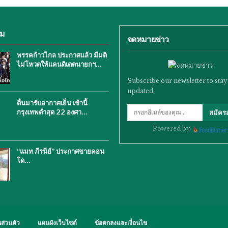
ิม
จดหมายข่าว
พรรคก้าวไกล ประกาศแล้ว มีมติ
ไม่โหวตให้แคนดิเดตนายกฯ…
Subscribe our newsletter to stay
updated.
ตื่นมารับอากาศเย็น เช้านี้
กรุงเทพต่ำสุด 22 องศา…
สมัคร
Powered by
“แมท ภีรนีย์” ประกาศขายคอน
โด…
ส่วนตัว
แผนผังเว็บไซต์
ข้อตกลงและเงื่อนไข