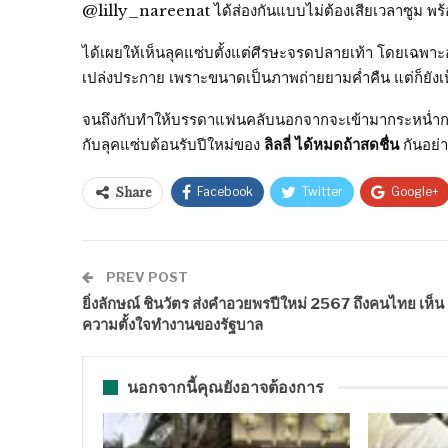
@lilly_nareenat ได้ส่องกันแบบไม่ต้องเสียเวลาซูม พร
ได้เผยให้เห็นลุคแซ่บตั้งแต่ศีรษะจรดปลายเท้า โดยเฉพาะ
เปล่งประกาย เพราะขนาดเป็นภาพถ่ายยามค่ำคืน แต่ก็ยัง
จนถึงกับทำให้บรรดาแฟนคลับนอกจากจะเข้ามากระหน่ำกดไ
กับลุคแซ่บต้อนรับปีใหม่ของ
ลิลลี่ ได้หมดถ้าสดชื่น
กันอย่
Facebook
Twitter
Google+
Share
PREV POST
ยิ่งลักษณ์ ชินวัตร ส่งคำอวยพรปีใหม่ 2567 ถึงคนไทย เห็น
ความตั้งใจทำงานของรัฐบาล
นอกจากนี้คุณยังอาจต้องการ