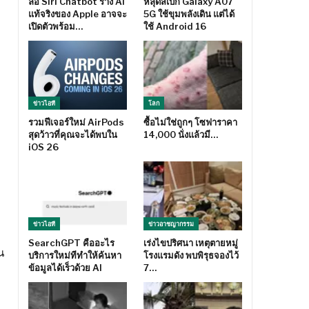
ลือ Siri Chatbot ร่าง AI
หลุดสเปก Galaxy A07
แท้จริงของ Apple อาจจะ
5G ใช้ขุมพลังเดิน แต่ได้
เปิดตัวพร้อม…
ใช้ Android 16
ข่าวไอที
โลก
รวมฟีเจอร์ใหม่ AirPods
ซื้อไม่ใช่ถูกๆ โซฟาราคา
สุดว้าวที่คุณจะได้พบใน
14,000 นั่งแล้วมี…
iOS 26
ข่าวไอที
ข่าวอาชญากรรม
SearchGPT คืออะไร
เร่งไขปริศนา เหตุตายหมู่
น
บริการใหม่ทีทำให้ค้นหา
โรงแรมดัง พบพิรุธจองไว้
ข้อมูลได้เร็วด้วย AI
7…