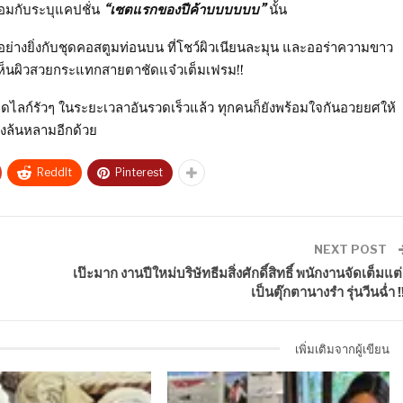
้อมกับระบุแคปชั่น
“เซตแรกของปีค้าบบบบบบ”
นั้น
อย่างยิ่งกับชุดคอสตูมท่อนบน ที่โชว์ผิวเนียนละมุน และออร่าความขาว
เห็นผิวสวยกระแทกสายตาชัดแจ๋วเต็มเฟรม!!
ลก์รัวๆ ในระยะเวลาอันรวดเร็วแล้ว ทุกคนก็ยังพร้อมใจกันอวยยศให้
างล้นหลามอีกด้วย
ReddIt
Pinterest
NEXT POST
เป๊ะมาก งานปีใหม่บริษัทธีมสิ่งศักดิ์สิทธิ์ พนักงานจัดเต็มแต่
เป็นตุ๊กตานางรำ รุ่นวีนฉ่ำ !
เพิ่มเติมจากผู้เขียน