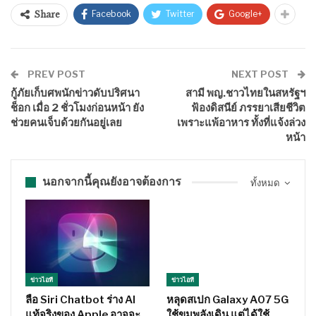
Facebook
Twitter
Google+
Share
PREV POST
NEXT POST
กู้ภัยเก็บศพนักข่าวดับปริศนา
สามี พญ.ชาวไทยในสหรัฐฯ
ช็อก เมื่อ 2 ชั่วโมงก่อนหน้า ยัง
ฟ้องดิสนีย์ ภรรยาเสียชีวิต
ช่วยคนเจ็บด้วยกันอยู่เลย
เพราะแพ้อาหาร ทั้งที่แจ้งล่วง
หน้า
นอกจากนี้คุณยังอาจต้องการ
ทั้งหมด
ข่าวไอที
ข่าวไอที
ลือ Siri Chatbot ร่าง AI
หลุดสเปก Galaxy A07 5G
แท้จริงของ Apple อาจจะ
ใช้ขุมพลังเดิน แต่ได้ใช้