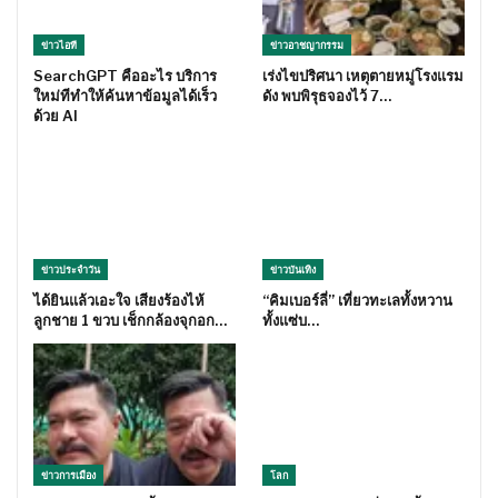
ข่าวไอที
ข่าวอาชญากรรม
SearchGPT คืออะไร บริการ
เร่งไขปริศนา เหตุตายหมู่โรงแรม
ใหม่ทีทำให้ค้นหาข้อมูลได้เร็ว
ดัง พบพิรุธจองไว้ 7…
ด้วย AI
ข่าวประจำวัน
ข่าวบันเทิง
ได้ยินแล้วเอะใจ เสียงร้องไห้
“คิมเบอร์ลี่” เที่ยวทะเลทั้งหวาน
ลูกชาย 1 ขวบ เช็กกล้องจุกอก…
ทั้งแซ่บ…
ข่าวการเมือง
โลก