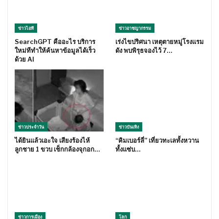
ข่าวไอที
ข่าวอาชญากรรม
SearchGPT คืออะไร บริการ
เร่งไขปริศนา เหตุตายหมู่โรงแรม
ใหม่ทีทำให้ค้นหาข้อมูลได้เร็ว
ดัง พบพิรุธจองไว้ 7…
ด้วย AI
ข่าวประจำวัน
ข่าวบันเทิง
ได้ยินแล้วเอะใจ เสียงร้องไห้
“คิมเบอร์ลี่” เที่ยวทะเลทั้งหวาน
ลูกชาย 1 ขวบ เช็กกล้องจุกอก…
ทั้งแซ่บ…
ข่าวการเมือง
โลก