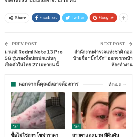
จอดในที่สนามบินเสียหายรวม 19 คัน
Facebook
Twitter
Google+
Share
PREV POST
NEXT POST
มาแน่! Redmi Note 13 Pro
สำนักงานตำรวจแห่งชาติ ถอด
5G รุ่นรองท็อปสเปกแน่นๆ
ป้ายชื่อ “บิ๊กโจ๊ก” ออกจากหน้า
เปิดตัวในไทย 27 เมษายน นี้
ห้องทำงาน
นอกจากนี้คุณยังอาจต้องการ
ทั้งหมด
โลก
โลก
ซื้อไม่ใช่ถูกๆ โซฟาราคา
สาวตาแดง บวม มีผื่นคัน