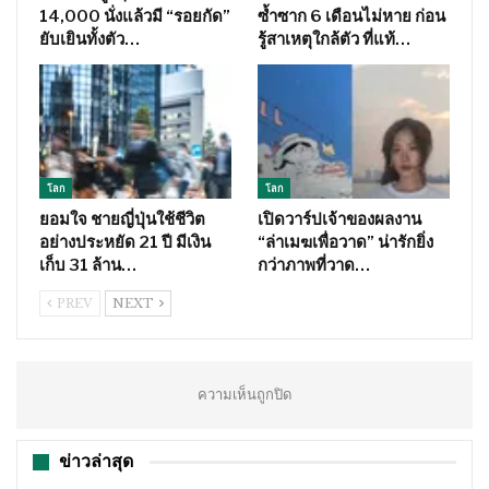
14,000 นั่งแล้วมี “รอยกัด”
ซ้ำซาก 6 เดือนไม่หาย ก่อน
ยับเยินทั้งตัว…
รู้สาเหตุใกล้ตัว ที่แท้…
โลก
โลก
ยอมใจ ชายญี่ปุ่นใช้ชีวิต
เปิดวาร์ปเจ้าของผลงาน
อย่างประหยัด 21 ปี มีเงิน
“ล่าเมฆเพื่อวาด” น่ารักยิ่ง
เก็บ 31 ล้าน…
กว่าภาพที่วาด…
PREV
NEXT
ความเห็นถูกปิด
ข่าวล่าสุด