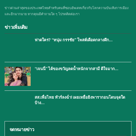
ข่าวด่วนล่าสุดของประเทศไทยสำหรับคนที่ชอบอัพเดทเกี่ยวกับโลกความบันเทิงการเมือง
และอีกมากมาย หากคุณมีคำถามใด ๆ โปรดติดต่อเรา
ข่าวเพิ่มเติม
ฟาดใคร? “หนุ่ม กรรชัย” โพสต์เดือดกลางดึก…
“เจนนี่” ได้ของขวัญลดน้ำหนักจากสามี ดีใจมาก…
สส.เพื่อไทย ทัวร์ลงฉ่ำ! เผยเหยื่อยิงพารากอนโดนจุดใด
บ้าง…
จดหมายข่าว