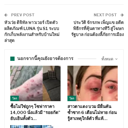
PREV POST
NEXT POST
หัวเว่ย ดิจิทัล พาวเวอร์ เปิดตัว
ประวัติ จักรภพ เพ็ญแข อดีต
ผลิตภัณฑ์ LUNA รุ่น S1 ระบบ
พิธีกรที่คุ้นตาทางทีวี สู่โฆษก
กักเก็บพลังงานสำหรับบ้านใหม่
รัฐบาล ก่อนต้องลี้ภัยการเมือง
ล่าสุด
นอกจากนี้คุณยังอาจต้องการ
ทั้งหมด
โลก
โลก
ซื้อไม่ใช่ถูกๆ โซฟาราคา
สาวตาแดง บวม มีผื่นคัน
14,000 นั่งแล้วมี “รอยกัด”
ซ้ำซาก 6 เดือนไม่หาย ก่อน
ยับเยินทั้งตัว…
รู้สาเหตุใกล้ตัว ที่แท้…