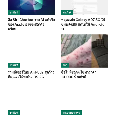
ข่าวไอที
ข่าวไอที
ลือ Siri Chatbot ร่าง AI แท้จริง
หลุดสเปก Galaxy A07 5G ใช้
ของ Apple อาจจะเปิดตัว
ขุมพลังเดิน แต่ได้ใช้ Android
พร้อม…
16
ข่าวไอที
โลก
รวมฟีเจอร์ใหม่ AirPods สุดว้าว
ซื้อไม่ใช่ถูกๆ โซฟาราคา
ที่คุณจะได้พบใน iOS 26
14,000 นั่งแล้วมี…
ข่าวไอที
ข่าวอาชญากรรม