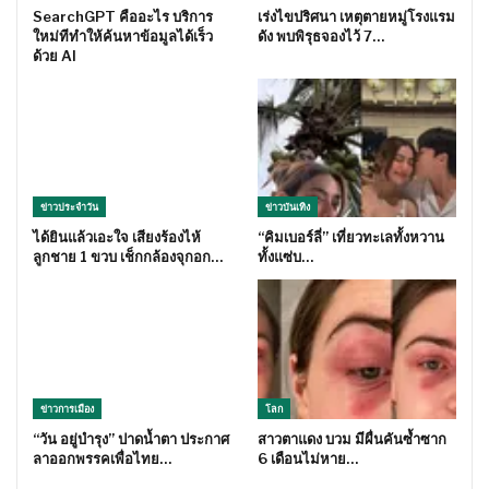
SearchGPT คืออะไร บริการ
เร่งไขปริศนา เหตุตายหมู่โรงแรม
ใหม่ทีทำให้ค้นหาข้อมูลได้เร็ว
ดัง พบพิรุธจองไว้ 7…
ด้วย AI
ข่าวประจำวัน
ข่าวบันเทิง
ได้ยินแล้วเอะใจ เสียงร้องไห้
“คิมเบอร์ลี่” เที่ยวทะเลทั้งหวาน
ลูกชาย 1 ขวบ เช็กกล้องจุกอก…
ทั้งแซ่บ…
ข่าวการเมือง
โลก
“วัน อยู่บำรุง” ปาดน้ำตา ประกาศ
สาวตาแดง บวม มีผื่นคันซ้ำซาก
ลาออกพรรคเพื่อไทย…
6 เดือนไม่หาย…