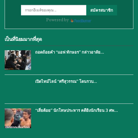
สมัครสมาชิก
Powered by
เป็นที่นิยมมากที่สุด
ถอดถ้อยคำ “แอฟ ทักษอร” กล่าวอาลัย…
เปิดไทม์ไลน์ “ศรีสุวรรณ” โดนรวบ…
“เสี่ยต้อย” นักโทษประหาร คดียิงนักเรียน 3 ศพ…