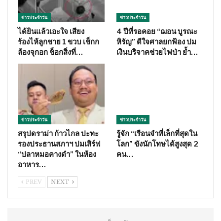
ข่าวประจำวัน
ข่าวประจำวัน
ได้ยินแล้วเอะใจ เสียง
4 ปีที่รอคอย “ฌอน บูรณะ
ร้องไห้ลูกชาย 1 ขวบ เช็กก
หิรัญ” ดีใจศาลยกฟ้อง ปม
ล้องจุกอก ช็อกสิ่งที่…
เงินบริจาคช่วยไฟป่า ย้ำ…
ข่าวประจำวัน
ข่าวประจำวัน
สรุปดราม่า ก้าวไกล ปะทะ
รู้จัก “เรือนจำที่เล็กที่สุดใน
รองประธานสภาฯ ปมเสิร์ฟ
โลก” ขังนักโทษได้สูงสุด 2
“ปลาหมอคางดำ” ในห้อง
คน…
อาหาร…
PREV
NEXT