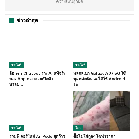
ความเห็นถูกปิด
ข่าวล่าสุด
ข่าวไอที
ข่าวไอที
ลือ Siri Chatbot ร่าง AI แท้จริง
หลุดสเปก Galaxy A07 5G ใช้
ของ Apple อาจจะเปิดตัว
ขุมพลังเดิน แต่ได้ใช้ Android
พร้อม…
16
ข่าวไอที
โลก
รวมฟีเจอร์ใหม่ AirPods สุดว้าว
ซื้อไม่ใช่ถูกๆ โซฟาราคา