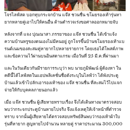
โจรไลฟ์สด บอกทุบกระจกบ้าน แจ๊ส ชวนชื่น ขโมยรองเท้ารุ่นหา
ยากหลายคู่เอาไปให้คนอื่น ด้านตำรวจเร่งขอศาลออกหมายจับ
หลังจากที่ แจง ปุณณาสา ภรรยาของ แจ๊ส ชวนชื่น ได้เข้าแจ้ง
ความบ้านหรูของตนเองไม่มีคนอยู่ ถูกโจรขึ้นบ้านขโมยรองเท้าแบ
รนด์เนมของสะสมคู่หายากไปหลายรายการ โดยเธอได้โพสต์ภาพ
และข้อความไว้ผ่านบนอินสตาแกรม เมื่อวันที่ 25 มี.ค.ที่ผ่านมา
และในวันเดียวกันมีรายการระบุว่า พบ นายภูมิพัฒน์ ผู้ต้องหา ใน
คดีนี้ได้ไลฟ์สดในแอปพลิเคชั่นชื่อดังระบุในไลฟ์ว่า ได้พังประตู
บ้านแล้วเข้าไปลักเอารองเท้าของ แจ๊ส ชวนชื่น ที่สะสมไว้ไปแจก
จ่ายให้กับบุคคลภายนอกแล้ว
เมื่อ แจ๊ส ชวนชื่น ผู้เสียหายทราบเรื่อง จึงได้เดินทางมาตรวจสอบ
พบว่ากระจกประตูบ้านหายไปจริง จึงแจ้งเหตุให้เจ้าหน้าที่ตำรวจ
ทราบ จากนั้นผู้เสียหายได้ตรวจสอบทรัพย์สินพบว่ารองเท้าผ้าใบ
รุ่นที่หายาก สูญหายไปจำนวน หลายคู่ ราคาประมาณ 300,000