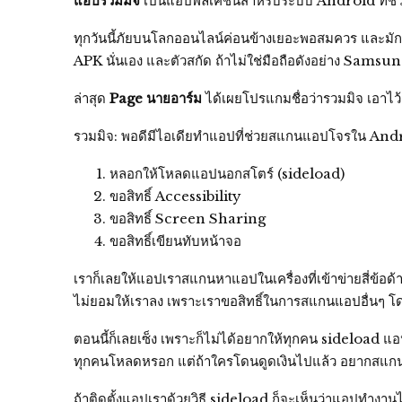
แอปรวมมิจ
เป็นแอปพลิเคชั่นสำหรับระบบ Android ที่ช่ว
ทุกวันนี้ภัยบนโลกออนไลน์ค่อนข้างเยอะพอสมควร และมัก
APK นั่นเอง และตัวสกัด ถ้าไม่ใช่มือถือดังอย่าง Samsun
ล่าสุด
Page นายอาร์ม
ได้เผยโปรแกมชื่อว่ารวมมิจ เอาไว้
รวมมิจ: พอดีมีไอเดียทำแอปที่ช่วยสแกนแอปโจรใน Andro
หลอกให้โหลดแอปนอกสโตร์ (sideload)
ขอสิทธิ์ Accessibility
ขอสิทธิ์ Screen Sharing
ขอสิทธิ์เขียนทับหน้าจอ
เราก็เลยให้แอปเราสแกนหาแอปในเครื่องที่เข้าข่ายสี่ข้อด
ไม่ยอมให้เราลง เพราะเราขอสิทธิ์ในการสแกนแอปอื่นๆ โดย
ตอนนี้ก็เลยเซ็ง เพราะก็ไม่ได้อยากให้ทุกคน sideload แอป
ทุกคนโหลดหรอก แต่ถ้าใครโดนดูดเงินไปแล้ว อยากสแกนย้
ถ้าติดตั้งแอปเราด้วยวิธี sideload ก็จะเห็นว่าแอปทำงาน