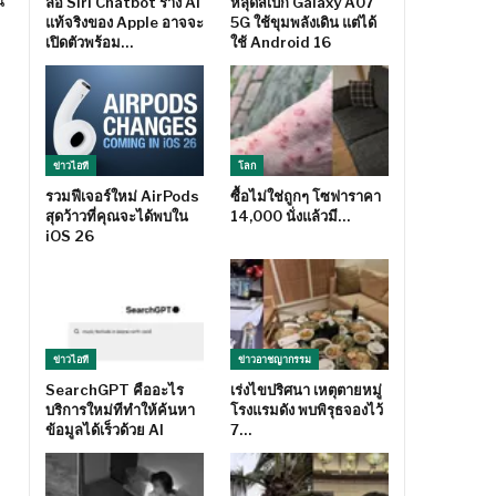
น
ลือ Siri Chatbot ร่าง AI
หลุดสเปก Galaxy A07
แท้จริงของ Apple อาจจะ
5G ใช้ขุมพลังเดิน แต่ได้
เปิดตัวพร้อม…
ใช้ Android 16
ข่าวไอที
โลก
รวมฟีเจอร์ใหม่ AirPods
ซื้อไม่ใช่ถูกๆ โซฟาราคา
สุดว้าวที่คุณจะได้พบใน
14,000 นั่งแล้วมี…
iOS 26
ข่าวไอที
ข่าวอาชญากรรม
SearchGPT คืออะไร
เร่งไขปริศนา เหตุตายหมู่
บริการใหม่ทีทำให้ค้นหา
โรงแรมดัง พบพิรุธจองไว้
ข้อมูลได้เร็วด้วย AI
7…