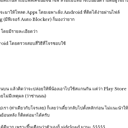
ยสแกนหาแอปพลิเคชั่นมิจฉาชีพ หรือแอปที่อาจเป็นอันตรายต่อผู้ใช้งา
จะมาให้โหลด Apps โดยเฉพาะฝั่ง Android ที่ติดได้ง่ายผ่านไฟล์
g (มีฟีเจอร์ Auto Blocker) ก็มองว่ายาก
 โดยมีรายละเอียดว่า
id โดยตรวจสอบสี่วิธีที่โจรชอบใช้
้านบน แล้วคิดว่าจะปล่อยให้พี่น้องเอาไปใช้สแกนกัน แต่ว่า Play Store
ไม่มีเหตุผล (ว่าซ่านนน)
เรา (ท่าเดียวกับโจรเลย) ก็เลยว่าเดี๋ยวกลับไปตั้งหลักก่อน ไม่แนะนำให้
อนหลัง ก็ติดต่อมาได้ครับ
ได้ดีมาก เพราะขึ้นเตือนว่าตัวเองก็ sideload มานะ 55555