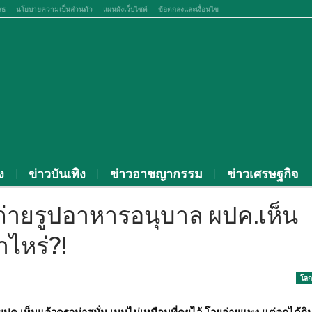
สธ
นโยบายความเป็นส่วนตัว
แผนผังเว็บไซต์
ข้อตกลงและเงื่อนไข
ง
ข่าวบันเทิง
ข่าวอาชญากรรม
ข่าวเศรษฐกิจ
ถ่ายรูปอาหารอนุบาล ผปค.เห็น
าไหร่?!
โลก