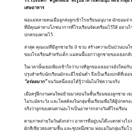
รร.โป๊ะแตก “ครูฝึกสอน” ส่งรูปอาหารเด็กอนุบาลเข้ากลุ่ม ผ
เศษอาหาร
พ่อแม่หลายคนเมื่อลูกส่งลูกเข้าโรงเรียนอนุบาล มักยอมจ่า
ที่มีคุณค่าทางโภชนาการที่โรงเรียนจัดเตรียมไว้ให้ อย่างไ
ปกครองคาดไว้
ล่าสุด คุณแม่ที่มีลูกชายวัย 3 ขวบ สร้างความปั่นป่วนบ
ของโรงเรียนสำหรับเด็ก แม่คนนี้บอกว่าลูกชายของเธอกลับม
ในเวลานั้นเธอเพียงเข้าใจว่าบางทีลูกของเธออาจยังใหม่กับช
ปรุงสำหรับนักเรียนมักจะมีไขมันต่ำ จึงเป็นเรื่องปกติที่เ
“อร่อยมาก”
จนวันหนึ่งเธอได้รู้ว่านั่นไม่ใช่ความจริง
เมื่อครูฝึกงานคนใหม่ย้ายมาสอนในชั้นเรียนของลูกชาย เธ
ไม่ระมัดระวัง และโพสต์ลงในกลุ่มชั้นเรียนเพื่อให้ผู้ปกคร
จริงว่าลูกของตนทานอะไรเป็นอาหารกลางวันที่โรงเรียน
ตามภาพถ่ายในวันดังกล่าว อาหารที่อยู่บนโต๊ะแตกต่างไปจากเม
ผักสีเขียวสองสามชิ้น และซุปหนึ่งชาม พ่อแม่ในกลุ่มเริ่มโ