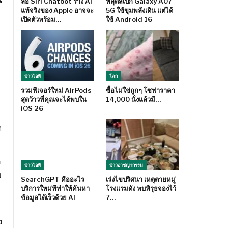
น
ลือ Siri Chatbot ร่าง AI
หลุดสเปก Galaxy A07
แท้จริงของ Apple อาจจะ
5G ใช้ขุมพลังเดิน แต่ได้
เปิดตัวพร้อม…
ใช้ Android 16
ข่าวไอที
โลก
รวมฟีเจอร์ใหม่ AirPods
ซื้อไม่ใช่ถูกๆ โซฟาราคา
สุดว้าวที่คุณจะได้พบใน
14,000 นั่งแล้วมี…
iOS 26
า
ง
ข่าวไอที
ข่าวอาชญากรรม
ม
SearchGPT คืออะไร
เร่งไขปริศนา เหตุตายหมู่
บริการใหม่ทีทำให้ค้นหา
โรงแรมดัง พบพิรุธจองไว้
ข้อมูลได้เร็วด้วย AI
7…
ง