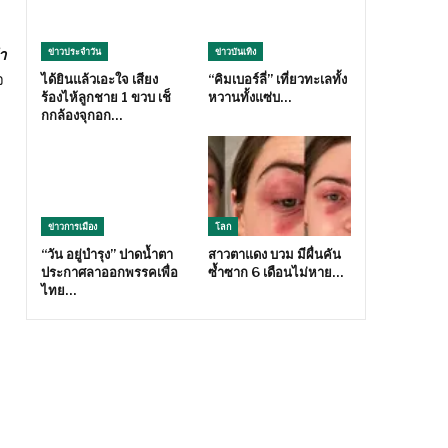
า
ข่าวประจำวัน
ข่าวบันเทิง
จ
ได้ยินแล้วเอะใจ เสียง
“คิมเบอร์ลี่” เที่ยวทะเลทั้ง
ร้องไห้ลูกชาย 1 ขวบ เช็
หวานทั้งแซ่บ…
กกล้องจุกอก…
ข่าวการเมือง
โลก
“วัน อยู่บำรุง” ปาดน้ำตา
สาวตาแดง บวม มีผื่นคัน
ประกาศลาออกพรรคเพื่อ
ซ้ำซาก 6 เดือนไม่หาย…
ไทย…