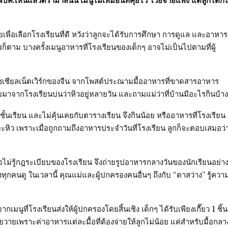
ปค.เห็นแล้วดราม่าสนั่น เมนูไม่เหมือนที่คุยไว้ โวยจ่ายแพง แต่ลูกได้กิ
ยเพื่อเลือกโรงเรียนที่ดี หวังว่าลูกจะได้รับการศึกษา การดูแล และอาหาร
รก็ตาม บางครั้งเมนูอาหารที่โรงเรียนของเด็กๆ อาจไม่เป็นไปตามที่ผู้
นโซเชียลเน็ตเวิร์กของจีน จากโพสต์ประณามมื้ออาหารที่ขาดสารอาหาร
าจากโรงเรียนบ่นว่าหิวอยู่หลายวัน และถามแม่ว่าที่บ้านมีอะไรกินบ้าง
ั้นเรียน และไม่คุ้นเคยกับตารางเรียน จึงกินน้อย หรืออาหารที่โรงเรียน
ธอจะหิว เพราะเมื่อถูกถามถึงอาหารประจำวันที่โรงเรียน ลูกก็จะตอบเสมอว่
อไม่รู้กฎระเบียบของโรงเรียน จึงถ่ายรูปอาหารกลางวันของนักเรียนอย่า
องทุกคนดู ในเวลานี้ คุณแม่และผู้ปกครองคนอื่นๆ ถึงกับ “ตาสว่าง” รู้ควา
นูที่โรงเรียนส่งให้ผู้ปกครองโดยสิ้นเชิง เด็กๆ ได้รับเพียงเกี๊ยว 1 ชิ้น
วยวายเพราะค่าอาหารแต่ละมื้อที่ต้องจ่ายให้ลูกไม่น้อย แค่สำหรับมื้อกลา