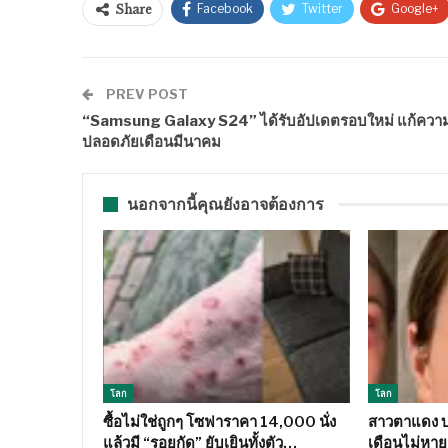
Facebook
Twitter
Google+
Share
PREV POST
“Samsung Galaxy S24” ได้รับอัปเดตรอบใหม่ แก้ควา
ปลอดภัยเดือนมีนาคม
นอกจากนี้คุณยังอาจต้องการ
โลก
โลก
ซื้อไม่ใช่ถูกๆ โซฟาราคา 14,000 นั่ง
สาวตาแดง บว
แล้วมี “รอยกัด” ยับเยินทั้งตัว…
เดือนไม่หาย 