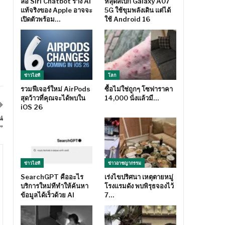
ลือ Siri Chatbot ร่าง AI
หลุดสเปก Galaxy A07
แท้จริงของ Apple อาจจะ
5G ใช้ขุมพลังเดิน แต่ได้
ต
เปิดตัวพร้อม…
ใช้ Android 16
ข่าวไอที
โลก
รวมฟีเจอร์ใหม่ AirPods
ซื้อไม่ใช่ถูกๆ โซฟาราคา
สุดว้าวที่คุณจะได้พบใน
14,000 นั่งแล้วมี…
iOS 26
ณ
”
ข่าวไอที
ข่าวอาชญากรรม
SearchGPT คืออะไร
เร่งไขปริศนา เหตุตายหมู่
บริการใหม่ทีทำให้ค้นหา
โรงแรมดัง พบพิรุธจองไว้
ข้อมูลได้เร็วด้วย AI
7…