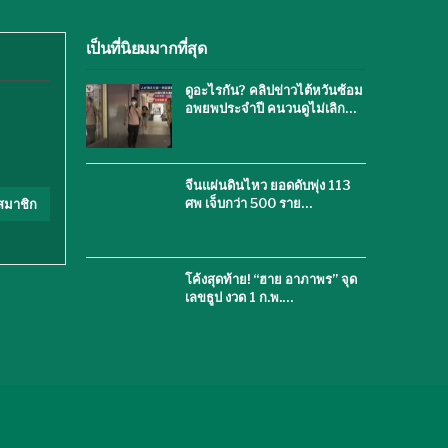
เป็นที่นิยมมากที่สุด
ดูอะไรกัน? คลิปข่าวไต้หวันซ้อม
อพยพประจำปี คนวนดูไม่เลิก…
จีนแผ่นดินไหว ยอดดับพุ่ง 113
ศพ เจ็บกว่า 500 ราย…
สมาชิก
โค้งสุดท้าย! “ฮาย อาภาพร” จุด
เลขธูป งวด 1 ก.พ.…