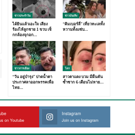
ข่าวประจำวัน
ข่าวบันเทิง
ได้ยินแล้วเอะใจ เสียง
“คิมเบอร์ลี่” เที่ยวทะเลทั้ง
ร้องไห้ลูกชาย 1 ขวบ เช็
หวานทั้งแซ่บ…
กกล้องจุกอก…
ข่าวการเมือง
โลก
“วัน อยู่บำรุง” ปาดน้ำตา
สาวตาแดง บวม มีผื่นคัน
ประกาศลาออกพรรคเพื่อ
ซ้ำซาก 6 เดือนไม่หาย…
ไทย…
ube
Instagram
us on Youtube
Join us on Instagram