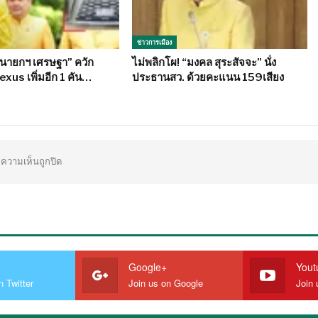
ข่าวการเมือง
“นายกฯ เศรษฐา” ควัก
ไม่พลิกโผ! “มงคล สุระสัจจะ” นั่ง
Lexus เพิ่มอีก 1 คัน…
ประธานสว. ด้วยคะแนน 159เสียง
ความเห็นถูกปิด
Google+
Yout
n Twitter
Join us on Google
Join 