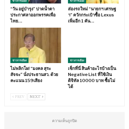
ข่าวการเมือง
ข่าวการเมือง
“วัน อยู่บำรุง” ปาดน้ำตา
ส่องรถใหม่ “นายกฯ เศรษฐ
ประกาศลาออกพรรคเพื่อ
า” ควักกระเป๋าซื้อ Lexus
ไทย…
เพิ่มอีก 1 คัน…
ข่าวการเมือง
ข่าวการเมือง
ไม่พลิกโผ! “มงคล สุระ
เช็กที่นี่ สินค้าอะไรบ้างเป็น
สัจจะ” นั่งประธานสว. ด้วย
Negative List ที่ใช้เงิน
คะแนน 159เสียง
ดิจิทัล 10000 บาท ซื้อไม่
ได้
PREV
NEXT
ความเห็นถูกปิด