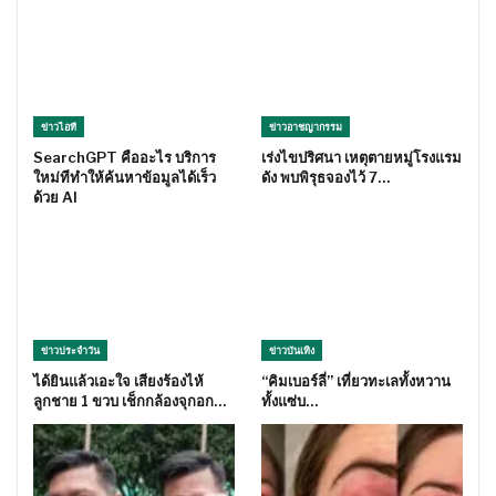
ข่าวไอที
ข่าวอาชญากรรม
SearchGPT คืออะไร บริการ
เร่งไขปริศนา เหตุตายหมู่โรงแรม
ใหม่ทีทำให้ค้นหาข้อมูลได้เร็ว
ดัง พบพิรุธจองไว้ 7…
ด้วย AI
ข่าวประจำวัน
ข่าวบันเทิง
ได้ยินแล้วเอะใจ เสียงร้องไห้
“คิมเบอร์ลี่” เที่ยวทะเลทั้งหวาน
ลูกชาย 1 ขวบ เช็กกล้องจุกอก…
ทั้งแซ่บ…