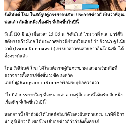
รังสิมันต์ โรม โพสต์รูปคู่ภรรยาคนสวย ประกาศข่าวดี เป็นว่าที่คุณ
พ่อแล้ว ลั่นอีกหนึ่งเรื่องดีๆ ที่เกิดขึ้นในปีนี้
วันนี้ (10 มิ.ย.) เมื่อเวลา 15.05 น. รังสิมันต์ โรม ว่าที่ ส.ส. ปาร์ตี้ลิ
สต์พรรคก้าวไกล ได้ประกาศข่าวดีผ่านทวิตเตอร์ ว่า อิวาน่า คูร์เนีย
วาติ (Ivana Kurniawati) ภรรยาสาวคนสวยชาวอินโดนีเซีย ได้
ตั้งครรภ์แล้ว
โดย รังสิมันต์ โรม ได้โพสต์ภาพคู่กับภรรยาคนสวย พร้อมถือที่
ตรวจการตั้งครรภ์ซึ่งขึ้น 2 ขีด ลงทวิต
เตอร์ @RangsimanRome พร้อมระบุข้อความว่า
“ไม่มีคำบรรยายใดๆ ที่จะบอกเล่าความรู้สึกตอนนี้ได้ครับ อีกหนึ่ง
เรื่องดีๆ ที่เกิดขึ้นในปีนี้”
นอกจากนี้ เจ้าตัวยังได้โพสต์คลิปวิดีโอลงอินสตาแกรม นาทีที่ อิวา
น่า คูร์เนียวาติ เซอร์ไพรส์บอกข่าวดีว่ากำลังตั้งครรภ์