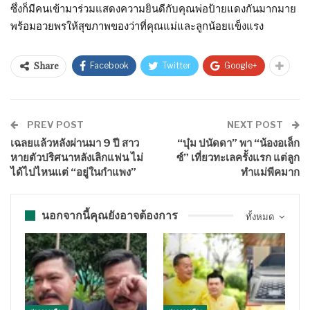
ซึ่งก็มีคนเข้ามาร่วมแสดงความยินดีกับคุณพ่อป้ายแดงกันมากมาย
พร้อมอวยพรให้สุขภาพของว่าที่คุณแม่และลูกน้อยแข็งแรง
Facebook
Twitter
Google+
Share
PREV POST
NEXT POST
เฉลยแล้วหลังผ่านมา 9 ปี สาว
“บุ๋ม ปนัดดา” พา “น้องอเล็ก
หายตัวปริศนาหลังเลิกแฟน ไม่
ซ์” เที่ยวทะเลครั้งแรก แต่ลูก
ได้ไปไหนแต่ “อยู่ในกำแพง”
ทำแม่พีคมาก
นอกจากนี้คุณยังอาจต้องการ
ทั้งหมด