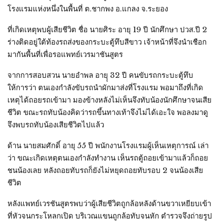
โรงแรมแห่งหนึ่งในพื้นที่ ต.ชากพง อ.แกลง จ.ระยอง
ที่เกิดเหตุพบผู้เสียชีวิต ชื่อ นายศิระ อายุ 19 ปี นักศึกษา ปวส.ปี 2
ร่างติดอยู่ใต้ท้องรถส่งของกระบะตู้ทึบสีขาว เจ้าหน้าที่จึงนำเชือก
มากันพื้นที่เพื่อรอแพทย์เวรมาชันสูตร
จากการสอบสวน นายอำพล อายุุ 32 ปี คนขับรถกระบะตู้ทึบ
ให้การว่า ตนเองกำลังขับรถนำผักมาส่งที่โรงแรม พอมาถึงที่เกิด
เหตุได้ถอยรถเข้ามา มองข้างหลังไม่เห็นจึงทับน้องนักศึกษาจนเสีย
ชีวิต ขณะรถทับน้องคิดว่ารถขึ้นทางเท้าจึงไม่ได้เอะใจ พอลงมาดู
จึงพบรถทับน้องเสียชีวิตไปแล้ว
ด้าน นายสมศักดิ์ อายุ 55 ปี พนักงานโรงแรมผู้เห็นเหตุการณ์ เล่า
ว่า ขณะเกิดเหตุตนเองกำลังทำงาน เห็นรถตู้ถอยเข้ามาแล้วก็ถอย
ชนน้องเลย หลังถอยทับรถก็ยังไม่หยุดถอยทับรอบ 2 จนน้องเสีย
ชีวิต
หลังแพทย์เวรชันสูตรพบว่าผู้เสียชีวิตถูกล้อหลังด้านขวาเหยียบเข้า
ที่หัวจนกระโหลกเปิด บริเวณแขนถูกล้อทับจนหัก ตำรวจจึงถ่ายรูป