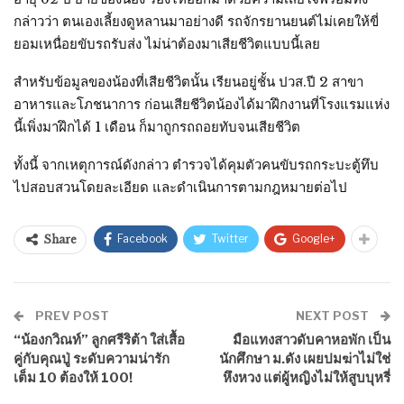
กล่าวว่า ตนเองเลี้ยงดูหลานมาอย่างดี รถจักรยานยนต์ไม่เคยให้ขี่
ยอมเหนื่อยขับรถรับส่ง ไม่น่าต้องมาเสียชีวิตแบบนี้เลย
สำหรับข้อมูลของน้องที่เสียชีวิตนั้น เรียนอยู่ชั้น ปวส.ปี 2 สาขา
อาหารและโภชนาการ ก่อนเสียชีวิตน้องได้มาฝึกงานที่โรงแรมแห่ง
นี้เพิ่งมาฝึกได้ 1 เดือน ก็มาถูกรถถอยทับจนเสียชีวิต
ทั้งนี้ จากเหตุการณ์ดังกล่าว ตำรวจได้คุมตัวคนขับรถกระบะตู้ทึบ
ไปสอบสวนโดยละเอียด และดำเนินการตามกฎหมายต่อไป
Facebook
Twitter
Google+
Share
PREV POST
NEXT POST
“น้องกวิณท์” ลูกศรีริต้า ใส่เสื้อ
มือแทงสาวดับคาหอพัก เป็น
คู่กับคุณปู่ ระดับความน่ารัก
นักศึกษา ม.ดัง เผยปมฆ่าไม่ใช่
เต็ม 10 ต้องให้ 100!
หึงหวง แต่ผู้หญิงไม่ให้สูบบุหรี่