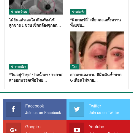
ข่าวประจำวัน
ข่าวบันเทิง
ได้ยินแล้วเอะใจ เสียงร้องไห้
“คิมเบอร์ลี่” เที่ยวทะเลทั้งหวาน
ลูกชาย 1 ขวบ เช็กกล้องจุกอก…
ทั้งแซ่บ…
ข่าวการเมือง
โลก
“วัน อยู่บำรุง” ปาดน้ำตา ประกาศ
สาวตาแดง บวม มีผื่นคันซ้ำซาก
ลาออกพรรคเพื่อไทย…
6 เดือนไม่หาย…
Facebook
Twitter
Join us on Facebook
Join us on Twitter
Google+
Youtube