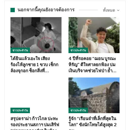
นอกจากนี้คุณยังอาจต้องการ
ทั้งหมด
ข่าวประจำวัน
ข่าวประจำวัน
ได้ยินแล้วเอะใจ เสียง
4 ปีที่รอคอย “ฌอน บูรณะ
ร้องไห้ลูกชาย 1 ขวบ เช็กก
หิรัญ” ดีใจศาลยกฟ้อง ปม
ล้องจุกอก ช็อกสิ่งที่…
เงินบริจาคช่วยไฟป่า ย้ำ…
ข่าวประจำวัน
ข่าวประจำวัน
สรุปดราม่า ก้าวไกล ปะทะ
รู้จัก “เรือนจำที่เล็กที่สุดใน
รองประธานสภาฯ ปมเสิร์ฟ
โลก” ขังนักโทษได้สูงสุด 2