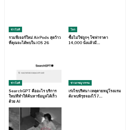
ข่าวไอที
โลก
รวมฟีเจอร์ใหม่ AirPods สุดว้าว
ซื้อไม่ใช่ถูกๆ โซฟาราคา
ที่คุณจะได้พบใน iOS 26
14,000 นั่งแล้วมี…
ข่าวไอที
ข่าวอาชญากรรม
SearchGPT คืออะไร บริการ
เร่งไขปริศนา เหตุตายหมู่โรงแรม
ใหม่ทีทำให้ค้นหาข้อมูลได้เร็ว
ดัง พบพิรุธจองไว้ 7…
ด้วย AI