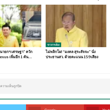
ข่าวการเมือง
“นายกฯ เศรษฐา” ควัก
ไม่พลิกโผ! “มงคล สุระสัจจะ” นั่ง
Lexus เพิ่มอีก 1 คัน…
ประธานสว. ด้วยคะแนน 159เสียง
ความเห็นถูกปิด
Google+
Yout