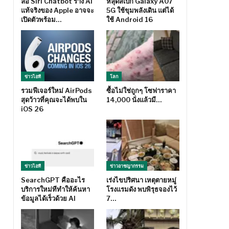
ลือ Siri Chatbot ร่าง AI
หลุดสเปก Galaxy A07
แท้จริงของ Apple อาจจะ
5G ใช้ขุมพลังเดิน แต่ได้
เปิดตัวพร้อม…
ใช้ Android 16
ข่าวไอที
โลก
รวมฟีเจอร์ใหม่ AirPods
ซื้อไม่ใช่ถูกๆ โซฟาราคา
สุดว้าวที่คุณจะได้พบใน
14,000 นั่งแล้วมี…
iOS 26
ข่าวไอที
ข่าวอาชญากรรม
SearchGPT คืออะไร
เร่งไขปริศนา เหตุตายหมู่
บริการใหม่ทีทำให้ค้นหา
โรงแรมดัง พบพิรุธจองไว้
ข้อมูลได้เร็วด้วย AI
7…