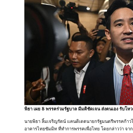
พิธา เผย 8 พรรคร่วมรัฐบาล มีมติชัดเจน ส่งตนเอง รับโหวต
นายพิธา ลิ้มเจริญรัตน์ แคนดิเดตนายกรัฐมนตรีพรรคก้าวไ
อาคารไทยซัมมิท ที่ทำการพรรคเพื่อไทย โดยกล่าวว่า จากก