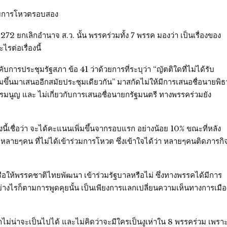
์ รับการโหวตรอบสอง
2 ยกเลิกอำนาจ ส.ว. นั้น พรรคร่วมทั้ง 7 พรรค มองว่า เป็นเรื่องของ
รต่อเรื่องนี้
บการประชุมรัฐสภา ข้อ 41 ว่าด้วยการที่ระบุว่า “ญัตติใดที่ไม่ได้รับ
มขึ้นมาเสนออีกสมัยประชุมเดียวกัน” มาสกัดไม่ให้มีการเสนอชื่อนายพิธ
ฐธรรมนูญ และ ไม่เกี่ยวกับการเสนอชื่อนายกรัฐมนตรี ทางพรรคร่วมยัง
งนี้เชื่อว่า จะได้คะแนนเพิ่มขึ้นจากรอบแรก อย่างน้อย 10% ขณะที่หลัง
หลายๆคน ที่ไม่ได้เข้าร่วมการโหวต ซึ่งเข้าใจได้ว่า หลายๆคนติดภารกิ
นหรือให้พรรคชาติไทยพัฒนา เข้าร่วมรัฐบาลหรือไม่ ซึ่งทางพรรคได้มีการ
ย่างไรก็ตามการพูดคุยนั้น เป็นเพียงการแลกเปลี่ยนความเห็นทางการเมือ
่อว่าไม่น่าจะเป็นไปได้ และไม่คิดว่าจะมีใครเป็นงูเห่าใน 8 พรรคร่วม เพรา