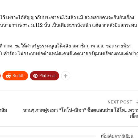
าไว้ เพราะได้สัญญากับประชาชนไว้แล้ว แม้ สว.หลายคนจะยืนยันเรื่อง
นเป็นนายกฯ เพราะ ม.112 นั้น เป็นเพียงฉากบังหน้า แต่ฉากหลังมีผลกระทบ
ี่ กกต. ขอให้ศาลรัฐธรรมนูญวินิจฉัย สมาชิกภาพ ส.ส. ของ นายพิธา
ไม่รับคำร้อง ไม่กระทบต่อตำแหน่งแคนดิเดตนายกรัฐมนตรีของตนแต่อย่า
ReddIt
Pinterest
NEXT POST
กล้ม
นานๆ ภาพคู่จะมา “โตโน่-ณิชา” ช็อตแอบถ่าย โอ้โห…หวา
เจี๊
เพิ่มเติมจากผู้เขียน