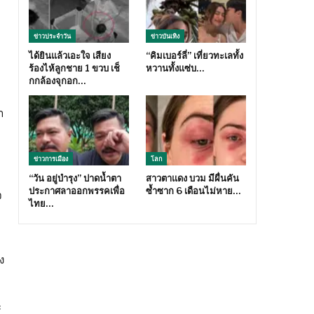
ข่าวประจำวัน
ข่าวบันเทิง
ได้ยินแล้วเอะใจ เสียง
“คิมเบอร์ลี่” เที่ยวทะเลทั้ง
ร้องไห้ลูกชาย 1 ขวบ เช็
หวานทั้งแซ่บ…
กกล้องจุกอก…
า
ข่าวการเมือง
โลก
“วัน อยู่บำรุง” ปาดน้ำตา
สาวตาแดง บวม มีผื่นคัน
ประกาศลาออกพรรคเพื่อ
ซ้ำซาก 6 เดือนไม่หาย…
จ
ไทย…
ง
ะ