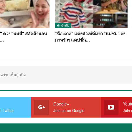
ข่าวบันเทิง
” ควง “นนนี่” สลัดผ้านอน
“น้องเกล” แต่งตัวเท่ห์มาก “แม่ชม” ลง
ง…
ภาพรัวๆ แคปชั่น…
ความเห็นถูกปิด
Google+
Yout
n Twitter
Join us on Google
Join 