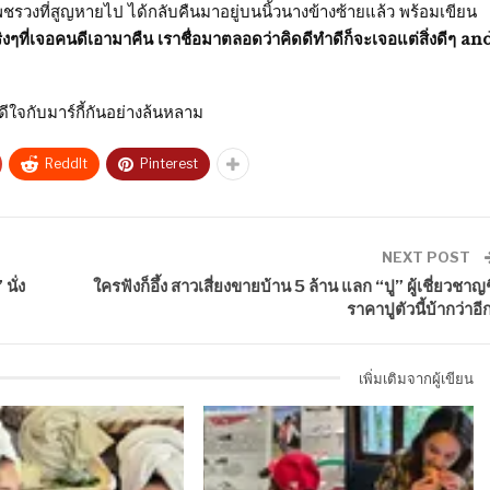
วงที่สูญหายไป ได้กลับคืนมาอยู่บนนิ้วนางข้างซ้ายแล้ว พร้อมเขียน
ี่เจอคนดีเอามาคืน เราชื่อมาตลอดว่าคิดดีทำดีก็จะเจอแต่สิ่งดีๆ an
ใจกับมาร์กี้กันอย่างล้นหลาม
ReddIt
Pinterest
NEXT POST
นั่ง
ใครฟังก็อึ้ง สาวเสี่ยงขายบ้าน 5 ล้าน แลก “ปู” ผู้เชี่ยวชาญชี
ราคาปูตัวนี้บ้ากว่าอี
เพิ่มเติมจากผู้เขียน