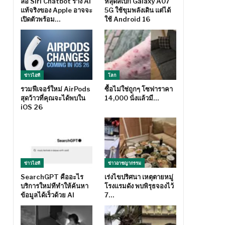
ลือ Siri Chatbot ร่าง AI
หลุดสเปก Galaxy A07
แท้จริงของ Apple อาจจะ
5G ใช้ขุมพลังเดิน แต่ได้
เปิดตัวพร้อม…
ใช้ Android 16
ข่าวไอที
โลก
รวมฟีเจอร์ใหม่ AirPods
ซื้อไม่ใช่ถูกๆ โซฟาราคา
สุดว้าวที่คุณจะได้พบใน
14,000 นั่งแล้วมี…
iOS 26
ข่าวไอที
ข่าวอาชญากรรม
SearchGPT คืออะไร
เร่งไขปริศนา เหตุตายหมู่
บริการใหม่ทีทำให้ค้นหา
โรงแรมดัง พบพิรุธจองไว้
ข้อมูลได้เร็วด้วย AI
7…