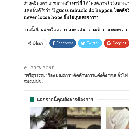
ล่าสุดอินสตาแกรมส่วนตัว
มาร์กี้
ได้โพสต์ภาพโชว์แหวนเพชร
แคปชั่นดีใจว่า
“I guess miracle do happen โชคดีจริงๆท
never loose hope ยิ้มไม่หุบเลยจ้าาาา”
งานนี้เพื่อนพ้องในวงการ และแฟนๆ ต่างเข้ามาแสดงความดี
Facebook
Twitter
Google+
Share
PREV POST
“ศรีสุวรรณ” ร้อง ปธ.สภาฯ คัดค้านการแต่งตั้ง “ส.ส.จั่วไพ่” 
กมธ.ปปช.
นอกจากนี้คุณยังอาจต้องการ