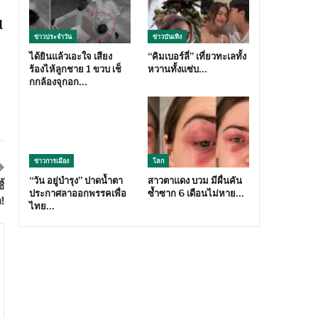
d
ข่าวประจำวัน
ข่าวบันเทิง
ได้ยินแล้วเอะใจ เสียง
“คิมเบอร์ลี่” เที่ยวทะเลทั้ง
ร้องไห้ลูกชาย 1 ขวบ เช็
หวานทั้งแซ่บ…
กกล้องจุกอก…
ข่าวการเมือง
โลก
“วัน อยู่บำรุง” ปาดน้ำตา
สาวตาแดง บวม มีผื่นคัน
้
ประกาศลาออกพรรคเพื่อ
ซ้ำซาก 6 เดือนไม่หาย…
ก!
ไทย…