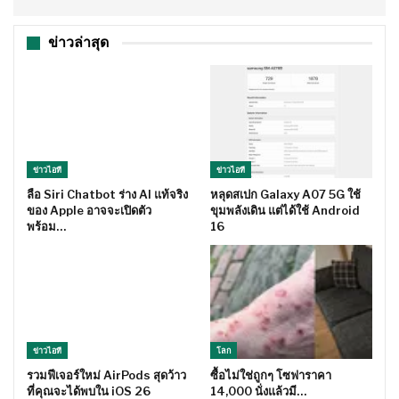
ข่าวล่าสุด
ข่าวไอที
ข่าวไอที
ลือ Siri Chatbot ร่าง AI แท้จริง
หลุดสเปก Galaxy A07 5G ใช้
ของ Apple อาจจะเปิดตัว
ขุมพลังเดิน แต่ได้ใช้ Android
พร้อม…
16
ข่าวไอที
โลก
รวมฟีเจอร์ใหม่ AirPods สุดว้าว
ซื้อไม่ใช่ถูกๆ โซฟาราคา
ที่คุณจะได้พบใน iOS 26
14,000 นั่งแล้วมี…