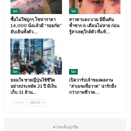
โลก
โลก
ซื้อไม่ใช่ถูกๆ โซฟาราคา
สาวตาแดง บวม มีผื่นคัน
14,000 นั่งแล้วมี “รอยกัด”
ซ้ำซาก 6 เดือนไม่หาย ก่อน
ยับเยินทั้งตัว…
รู้สาเหตุใกล้ตัว ที่แท้…
โลก
โลก
ยอมใจ ชายญี่ปุ่นใช้ชีวิต
เปิดวาร์ปเจ้าของผลงาน
อย่างประหยัด 21 ปี มีเงิน
“ล่าเมฆเพื่อวาด” น่ารักยิ่ง
เก็บ 31 ล้าน…
กว่าภาพที่วาด…
PREV
NEXT
ความเห็นถูกปิด