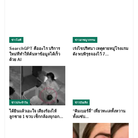
ข่าวไอที
ข่าวอาชญากรรม
SearchGPT คืออะไร บริการ
เร่งไขปริศนา เหตุตายหมู่โรงแรม
ใหม่ทีทำให้ค้นหาข้อมูลได้เร็ว
ดัง พบพิรุธจองไว้ 7…
ด้วย AI
ข่าวประจำวัน
ข่าวบันเทิง
ได้ยินแล้วเอะใจ เสียงร้องไห้
“คิมเบอร์ลี่” เที่ยวทะเลทั้งหวาน
ลูกชาย 1 ขวบ เช็กกล้องจุกอก…
ทั้งแซ่บ…