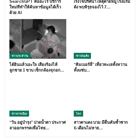
SearchGPT คืออะไร บริการ
เร่งไขปริศนา เหตุตายหมู่โรงแรม
ใหม่ทีทำให้ค้นหาข้อมูลได้เร็ว
ดัง พบพิรุธจองไว้ 7…
ด้วย AI
ข่าวประจำวัน
ข่าวบันเทิง
ได้ยินแล้วเอะใจ เสียงร้องไห้
“คิมเบอร์ลี่” เที่ยวทะเลทั้งหวาน
ลูกชาย 1 ขวบ เช็กกล้องจุกอก…
ทั้งแซ่บ…
ข่าวการเมือง
โลก
“วัน อยู่บำรุง” ปาดน้ำตา ประกาศ
สาวตาแดง บวม มีผื่นคันซ้ำซาก
ลาออกพรรคเพื่อไทย…
6 เดือนไม่หาย…