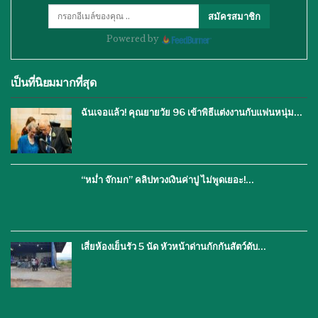
สมัครสมาชิก
Powered by
เป็นที่นิยมมากที่สุด
ฉันเจอแล้ว! คุณยายวัย 96 เข้าพิธีแต่งงานกับแฟนหนุ่ม…
“หม่ำ จ๊กมก” คลิปทวงเงินค่าปู ไม่พูดเยอะ!…
เสี่ยห้องเย็นรัว 5 นัด หัวหน้าด่านกักกันสัตว์ดับ…