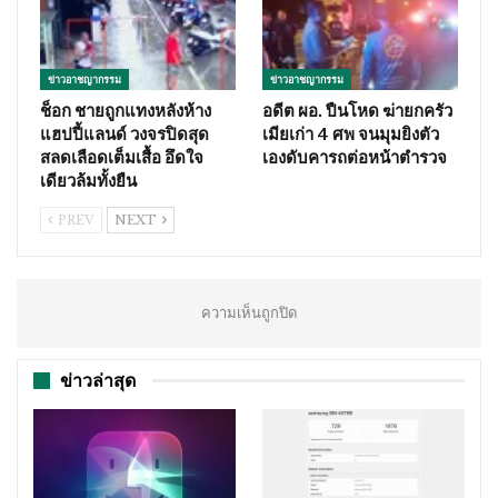
ข่าวอาชญากรรม
ข่าวอาชญากรรม
ช็อก ชายถูกแทงหลังห้าง
อดีต ผอ. ปืนโหด ฆ่ายกครัว
แฮปปี้แลนด์ วงจรปิดสุด
เมียเก่า 4 ศพ จนมุมยิงตัว
สลดเลือดเต็มเสื้อ อึดใจ
เองดับคารถต่อหน้าตำรวจ
เดียวล้มทั้งยืน
PREV
NEXT
ความเห็นถูกปิด
ข่าวล่าสุด