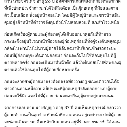
ส่วน นายขจรเดช อายุ 23 ปี อดีตทหารเกณฑ์สังกัดกองทัพอากาศ
ที่เพิ่งปลดประจำการมาได้ไม่ถึงเดือน เป็นผู้ก่อเหตุ ที่มือและตาม
ตัวเปื้อนเลือด นั่งอยู่หน้าคอนโด โดยมีผู้ใหญ่บ้านและชาวบ้านยืน
คุมอยู่ เจ้าหน้าที่ตำรวจจึงคุมตัวนำไปสอบสวน ที่ สภ.สำโรงเหนือ
ก่อนเกิดเรื่องผู้ตายและผู้ก่อเหตุได้เดินออกมาคุยกันที่ท้ายรถ
กระบะซึ่งอยู่บริเวณหน้าห้องของผู้ก่อเหตุก่อนที่ทั้งคู่จะเดินหลุดมุม
กล้องไป ผ่านไปไม่นานผู้ตายได้ล้มลงมาที่บริเวณข้างรถกระบะ
ก่อนที่ผู้ก่อเหตุจะเดินตามออกมา ก่อนจะก้มไปใช้ค้อนทุบไปที่ผู้
ตายหลายครั้ง ก่อนจะเดินมาที่หน้าตึก แล้วก็เดินกลับไปที่ศพของผู้
ตายแล้วใช้ค้อนทุบไปที่ผู้ตายอีกหลายครั้ง
ก่อนจะลากศพผู้ตายมาตรงที่จอดรถที่ยังว่างอยู่ ขณะเดียวกันได้มี
ชาวบ้านท่านหนึ่งถ่ายคลิปขณะที่ผู้ก่อเหตุกำลังถอดกางเกงผู้ตาย
ก่อนจะใช้มีดแทงไปที่ผู้ตาย ก่อนจะมายืนดูผู้ตายอยู่กลางถนน
จากการสอบถาม นางกัญญา อายุ 37 ปี คนเห็นเหตุการณ์ กล่าวว่า
ผู้ตายทำงานเป็นลูกจ้าง ทำหน้าที่กวาดถนน อยู่เทศบาล ปกติผู้ตาย
จะชอบเดินทางมาดื่มเหล้ากับพวกตน อยู่ที่ร้านขายของชำใต้คอน