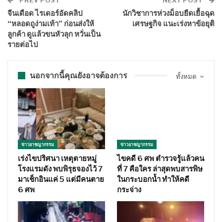
จีนเดือด ไรเดอร์อัดคลิป
นักวิชาการห่วงม็อบยืดเยื้อฉุด
“หลอดถูง่ามเท้า” ก่อนส่งให้
เศรษฐกิจ แนะเร่งหาข้อยุติ
ลูกค้า ดูแล้วขนหัวลุก หวั่นเป็น
รายต่อไป
นอกจากนี้คุณยังอาจต้องการ
ทั้งหมด
ข่าวอาชญากรรม
ข่าวอาชญากรรม
เร่งไขปริศนา เหตุตายหมู่
ไขคดี 6 ศพ ตำรวจรู้แล้วคน
โรงแรมดัง พบพิรุธจองไว้ 7
ที่ 7 คือใคร ล่าสุดพบสารพิษ
มาเช็กอินแค่ 5 แต่มีคนตาย
ในกระบอกน้ำ ทำให้คดี
6 ศพ
กระจ่าง