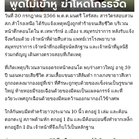
วันที่ 30 กรกฎาคม 2566 พ.ต.ต.มนตรี โสรัสสะ สารวัตรสอบสวน
สภ.สำโรงเหนือ ได้รับแจ้งเหตุหญิงถูกทำร้ายจนเสียชีวิต บริเวณ
หน้าตึกคอนโดใน ต.เทพารักษ์ อ.เมือง จ.สมุทรปราการ หลังรับแจ้ง
จึงพร้อมด้วย เจ้าหน้าที่ฝ่ายสืบสวน แพทย์เวรโรงพยาบาล
สมุทรปราการ เจ้าหน้าที่กองพิสูจน์หลักฐาน และเจ้าหน้าที่มูลนิธิ
ร่วมกตัญญู เดินทางตรวจสอบที่เกิดเหตุ
ที่เกิดเหตุบริเวณลานจอดรถหน้าคอนโด พบร่างสาวใหญ่ อายุ 59
ปี นอนหงายเสียชีวิต สวมเสื้อแขนยาวสีส้มดำ กางเกงขายาวสีเทา
ถูกถอดลงมากองอยู่ที่เข่า ที่ศีรษะถูกทุบด้วยของแข็งจนเป็นรูขนาด
ใหญ่ ท้ายทอยมีรอยเฉือนด้วยของมีคมเป็นแผลฉกรรจ์ และที่
อวัยวะเพศถูกเฉือนด้วยของมีคมคว้านออกมากองไว้ข้างศพ
ใกล้กันพบมีดทำครัวยาวประมาณ 10 นิ้ว ตกอยู่ 1 เล่ม และค้อน
ตอกตะปู สภาพด้ามหัก ตกอยู่ 1 อัน และมีค้อนปอนซึ่งทำจากเหล็ก
ตกอยู่อีก 1 อัน เจ้าหน้าที่จึงเก็บไว้เป็นหลักฐาน