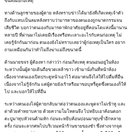
ขั้นลงมือก่อเหตุ
ทางด้านลูกชายของผู้ตาย หลังทราบข่าวได้มายังที่เกิดเหตุเจ้าตัว
ถึงกับแทบเป็นลมหลังทราบว่ามารดาของตนเองถูกฆาตกรรมจน
เสียชีวิต บอกว่าตนเองกับมารดาพักอาศัยอยู่ที่คอนโดแห่งนี้มานาน
หลายปี ที่ผ่านมาไม่เคยมีเรื่องหรือทะเลาะอะไรกับคนก่อเหตุ ไม่
เคยรู้จักกันมาก่อน ตนเองยังไม่ทราบเลยว่าผู้ก่อเหตุเป็นใคร อยาก
ถามเหมือนกันว่าทำไมถึงฆ่าแม่ถึงขนาดนี้
ด้านนายขจร ผู้ต้องหา กล่าวว่า ก่อนเกิดเหตุ ตนนอนอยู่ในห้อง
ระหว่างนั้นผู้ตายเดินถือขวดเหล้าขาว เข้ามานั่งกินที่หน้าห้อง
เนื่องจากตนเองเปิดประตูหน้าเอาไว้ ต่อมาตนจึงไล่ให้ไปดื่มที่อื่น
เนื่องจากไม่รู้จักกัน แต่ผู้ตายยังเร้าหรือมาขอบุหรี่ดูดซึ่งตนเองก็ให้
ไป และบอกให้ไปที่อื่น
ระหว่างตนเองไล่ผู้ตายกลับมาต่อว่าตนเองและพูดจาไม่เข้าหู และ
ด่าด้วยคำหยาบคาย ด้วยความโมโหตนจึง ไปหยิบเอาค้อนตอก
ตะปูมาทุบหัวจนด้ามหัก ก่อนจะหยิบค้อนปอนมาทุบซ้ำอีกหลาย
ครั้ง ก่อนจะลากศพไปบริเวณหน้าร้านขายของชำ ซึ่งห่างจากจุด