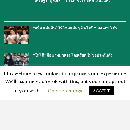
“เศรษฐา” ทูลเกล้าฯ รมว.ต่างประเทศคนใหม่แล้ว…
“แจ็ค แฟนฉัน” ให้โชคแฟนๆ ล้วงไหปิงปอง เลข 3 ตัว…
“โฟโต้” มือฆ่าหมกคอนโดเครียด ไม่ขอประกันตัว…
This website uses cookies to improve your experience.
We'll assume you're ok with this, but you can opt-out
if you wish.
Cookie settings
ACCEPT
โฆษณากับเรา
ติดต่อเรา
คำปฏิเสธ
นโยบายความเป็นส่วนตัว
แผนผังเว็บไซต์
ข้อตกลงและเงื่อนไข
© 2026 - %%thaiasianews%%. สงวนลิขสิทธิ์.