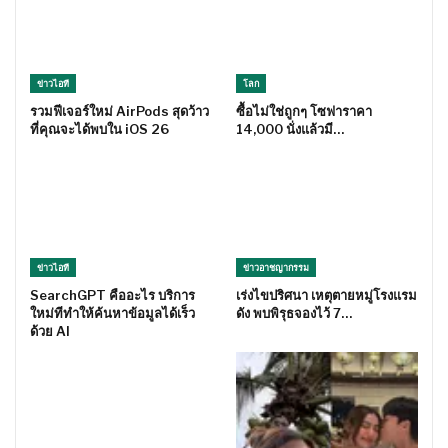
ข่าวไอที
โลก
รวมฟีเจอร์ใหม่ AirPods สุดว้าว
ซื้อไม่ใช่ถูกๆ โซฟาราคา
ที่คุณจะได้พบใน iOS 26
14,000 นั่งแล้วมี…
ข่าวไอที
ข่าวอาชญากรรม
SearchGPT คืออะไร บริการ
เร่งไขปริศนา เหตุตายหมู่โรงแรม
ใหม่ทีทำให้ค้นหาข้อมูลได้เร็ว
ดัง พบพิรุธจองไว้ 7…
ด้วย AI