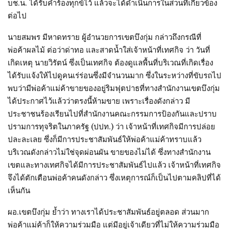
บช.น. ได้รับคำร้องทุกข์ไว้ แล้วจะได้ดำเนินการในส่วนที่เกี่ยวข้อง
ต่อไป
นายสมพร มีหาดทราย ผู้อำนวยการเขตบึงกุ่ม กล่าวถึงกรณีที่
พ่อค้าผลไม้ ต่อว่าด่าทอ และสาดน้ำใส่เจ้าหน้าที่เทศกิจ ว่า วันที่
เกิดเหตุ นายวิรัตน์ ซึ่งเป็นเทศกิจ ต้องดูแลพื้นที่บริเวณที่เกิดเรื่อง
ได้รับแจ้งให้ไปดูคนเร่ร่อนซึ่งมีจำนวนมาก ซึ่งในระหว่างที่ขับรถไป
พบว่ามีพ่อค้าแม่ค้าขายของอยู่ริมฟุตปาธที่ทางสำนักงานเขตบึงกุ่ม
ได้ประกาศไว้แล้วว่าตรงนี้ห้ามขาย เพราะเรื่องดังกล่าว มี
ประชาชนร้องเรียนไปที่สำนักงานคณะกรรมการป้องกันและปราบ
ปรามการทุจริตในภาครัฐ (ปปท.) ว่า เจ้าหน้าที่เทศกิจมีการปล่อย
ปละละเลย ซึ่งก็มีการประชาสัมพันธ์ให้พ่อค้าแม่ค้าทราบแล้ว
บริเวณดังกล่าวไม่ใช่จุดผ่อนผัน ขายของไม่ได้ ซึ่งทางสำนักงาน
เขตและทางเทศกิจได้มีการประชาสัมพันธ์ไปแล้ว เจ้าหน้าที่เทศกิจ
จึงได้ตักเตือนพ่อค้าคนดังกล่าว ซึ่งเหตุการณ์ก็เป็นไปตามคลิปที่ได้
เห็นกัน
ผอ.เขตบึงกุ่ม ย้ำว่า ทางเราได้ประชาสัมพันธ์อยู่ตลอด ส่วนมาก
พ่อค้าแม่ค้าก็ให้ความร่วมมือ แต่มีอยู่เจ้าเดียวที่ไม่ให้ความร่วมมือ