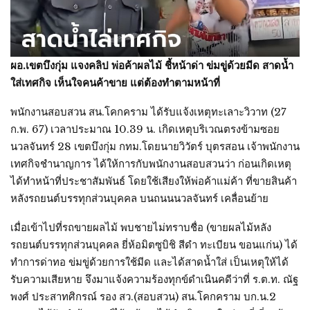
ผอ.เขตบึงกุ่ม แจงคลิป พ่อค้าผลไม้ ชี้หน้าด่า ข่มขู่ด้วยมีด สาดน้ำ
ใส่เทศกิจ เห็นใจคนค้าขาย แต่ต้องทำตามหน้าที่
พนักงานสอบสวน สน.โคกคราม ได้รับแจ้งเหตุทะเลาะวิวาท (27
ก.พ. 67) เวลาประมาณ 10.39 น. เกิดเหตุบริเวณตรงข้ามซอย
นวลจันทร์ 28 เขตบึงกุ่ม กทม.โดยนายวิวัตร์ บุตรสอน เจ้าพนักงาน
เทศกิจชำนาญการ ได้ให้การกับพนักงานสอบสวนว่า ก่อนเกิดเหตุ
ได้ทำหน้าที่ประชาสัมพันธ์ โดยใช้เสียงให้พ่อค้าแม่ค้า ที่ขายสินค้า
หลังรถยนต์บรรทุกส่วนบุคคล บนถนนนวลจันทร์ เคลื่อนย้าย
เมื่อเข้าไปที่รถขายผลไม้ พบชายไม่ทราบชื่อ (ขายผลไม้หลัง
รถยนต์บรรทุกส่วนบุคคล ยี่ห้อมิตซูบิชิ สีดำ ทะเบียน ขอนแก่น) ได้
ทำการด่าทอ ข่มขู่ด้วยการใช้มีด และได้สาดน้ำใส่ เป็นเหตุให้ได้
รับความเสียหาย จึงมาแจ้งความร้องทุกข์ดำเนินคดีว่าที่ ร.ต.ท. ณัฐ
พงศ์ ประสาทศิกรณ์ รอง สว.(สอบสวน) สน.โคกคราม บก.น.2