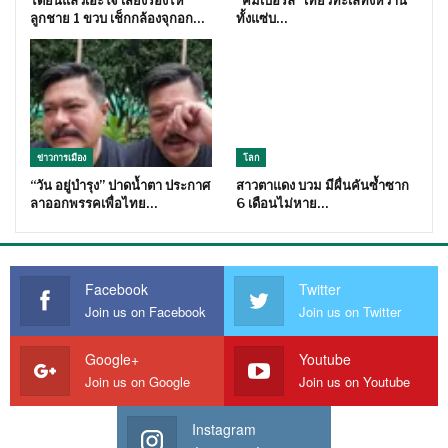
ได้ยินแล้วเอะใจ เสียงร้องไห้
“คิมเบอร์ลี่” เที่ยวทะเลทั้งหวาน
ลูกชาย 1 ขวบ เช็กกล้องจุกอก…
ทั้งแซ่บ…
ข่าวการเมือง
โลก
“วัน อยู่บำรุง” ปาดน้ำตา ประกาศ
สาวตาแดง บวม มีผื่นคันซ้ำซาก
ลาออกพรรคเพื่อไทย…
6 เดือนไม่หาย…
Facebook
Twitter
Join us on Facebook
Join us on Twitter
Google+
Youtube
Join us on Google
Join us on Youtube
Instagram