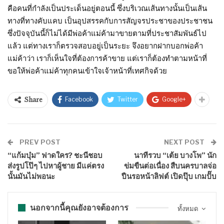
คือคนที่กำลังเป็นประเด็นอยู่ตอนนี้ ซึ่งบริเวณเส้นทางนั้นเป็นเส้น
ทางที่ทางคับแคบ เป็นอุปสรรคกับการสัญจรประชาของประชาชน
ซึ่งปัจจุบันนี้ก็ไม่ได้มีพ่อค้าแม่ค้ามาขายตามที่ประชาสัมพันธ์ไป
แล้ว แต่ทางเราก็ตรวจสอบอยู่เป็นระยะ จึงอยากฝากบอกพ่อค้า
แม่ค้าว่า เราก็เห็นใจที่ต้องการค้าขาย แต่เราก็ต้องทำตามหน้าที่
ขอให้พ่อค้าแม่ค้าทุกคนเข้าใจเจ้าหน้าที่เทศกิจด้วย
Facebook
Twitter
Google+
Share
PREV POST
NEXT POST
“แก้มบุ๋ม” ฟาดใคร? ชะนีชอบ
นาทีรวบ “เต้ย บางโพ” นัก
ส่งรูปโป๊ๆ ไปหาผู้ชาย มีแค่ตรง
ข่มขืนต่อเนื่อง สืบนครบาลจ่อ
นั้นมันไม่พอนะ
ปืนรอหน้าลิฟต์ เปิดปุ๊บ เกมปั๊บ
นอกจากนี้คุณยังอาจต้องการ
ทั้งหมด