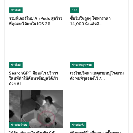
ข่าวไอที
โลก
รวมฟีเจอร์ใหม่ AirPods สุดว้าว
ซื้อไม่ใช่ถูกๆ โซฟาราคา
ที่คุณจะได้พบใน iOS 26
14,000 นั่งแล้วมี…
ข่าวไอที
ข่าวอาชญากรรม
SearchGPT คืออะไร บริการ
เร่งไขปริศนา เหตุตายหมู่โรงแรม
ใหม่ทีทำให้ค้นหาข้อมูลได้เร็ว
ดัง พบพิรุธจองไว้ 7…
ด้วย AI
ข่าวประจำวัน
ข่าวบันเทิง