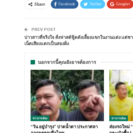
Facebook
Twitter
Google+
Share
PREV POST
บ่าวสาวที่จริงใจ สั่งฟาสต์ฟู้ดดังเลี้ยงแขกในงานแต่ง แต่ช
เน็ตเสียงแตกเป็นสองฝั่ง
นอกจากนี้คุณยังอาจต้องการ
ข่าวการเมือง
ข่าวการเมือง
“วัน อยู่บำรุง” ปาดน้ำตา ประกาศลา
ส่องรถใหม่ 
ออกพรรคเพื่อไทย…
กระเป๋าซื้อ 