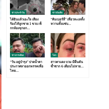
ข่าวประจำวัน
ข่าวบันเทิง
ได้ยินแล้วเอะใจ เสียง
“คิมเบอร์ลี่” เที่ยวทะเลทั้ง
ร้องไห้ลูกชาย 1 ขวบ เช็
หวานทั้งแซ่บ…
กกล้องจุกอก…
ข่าวการเมือง
โลก
“วัน อยู่บำรุง” ปาดน้ำตา
สาวตาแดง บวม มีผื่นคัน
ประกาศลาออกพรรคเพื่อ
ซ้ำซาก 6 เดือนไม่หาย…
ไทย…