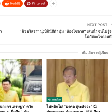
ReddIt
Pinterest
NEXT POST
าว
“ดิว อริสรา” นุ่งบิกินี่สีดำ อุ้ม “น้องไซลาส” เล่นน้ำ จนไม่รู้
โฟกัสอะไรก่อนดี
เพิ่มเติมจากผู้เขียน
ข่าวการเมือง
“นายกฯ เศรษฐา” ควัก
ไม่พลิกโผ! “มงคล สุระสัจจะ” นั่ง
Lexus เพิ่มอีก 1 คัน…
ประธานสว. ด้วยคะแนน 159เสียง