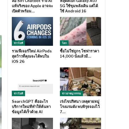
ลือ Siri Chatbot ร่าง AI
หลุดสเปก Galaxy A07
แท้จริงของ Apple อาจจะ
5G ใช้ขุมพลังเดิน แต่ได้
เปิดตัวพร้อม…
ใช้ Android 16
ข่าวไอที
โลก
รวมฟีเจอร์ใหม่ AirPods
ซื้อไม่ใช่ถูกๆ โซฟาราคา
สุดว้าวที่คุณจะได้พบใน
14,000 นั่งแล้วมี…
iOS 26
ข่าวไอที
ข่าวอาชญากรรม
SearchGPT คืออะไร
เร่งไขปริศนา เหตุตายหมู่
บริการใหม่ทีทำให้ค้นหา
โรงแรมดัง พบพิรุธจองไว้
ข้อมูลได้เร็วด้วย AI
7…