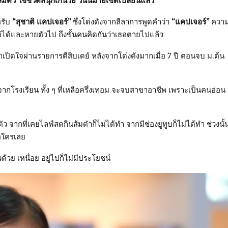
ืมตัว ใช้ชีวิตสนุกเกินวัย วันนี้มายเซ็ตเปลี่ยนแล้ว
รับ
“สุชาติ แคปเจอร์”
ซึ่งโด่งดังจากลีลาการพูดคำว่า
“แคปเจอร์”
ควา
ม่ได้และหายตัวไป ถึงขั้นคนคิดกันว่าเธอตายไปแล้ว
เปิดใจผ่านรายการตีสิบเดย์ หลังจากโด่งดังมากเมื่อ 7 ปี ตอนจบ ม.ต้น
ากโรงเรียน ทั้ง ๆ ที่เหลือครึ่งเทอม จะจบสาขาอาชีพ เพราะเป็นคนอ่อน
ว จากที่เคยไลฟ์สดกินส้มตำก็ไม่ได้ทำ จากมีช่องยูทูบก็ไม่ได้ทำ ช่วงนั้
จอใครเลย
วด้วย เหนื่อย อยู่ไปก็ไม่มีประโยชน์