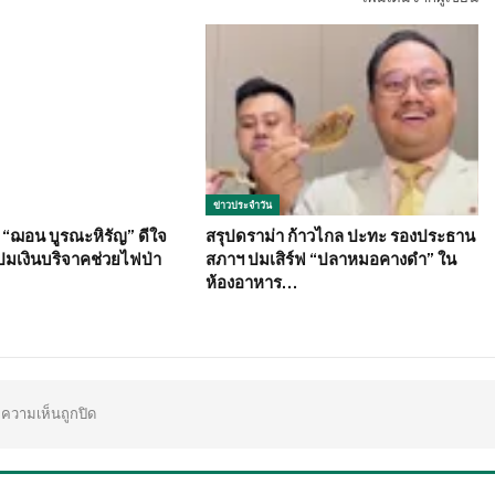
ข่าวประจำวัน
ย “ฌอน บูรณะหิรัญ” ดีใจ
สรุปดราม่า ก้าวไกล ปะทะ รองประธาน
ปมเงินบริจาคช่วยไฟป่า
สภาฯ ปมเสิร์ฟ “ปลาหมอคางดำ” ใน
ห้องอาหาร…
ความเห็นถูกปิด