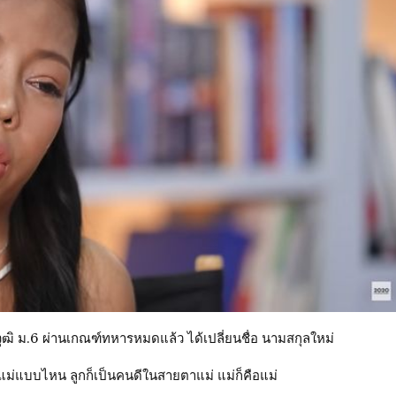
วุฒิ ม.6 ผ่านเกณฑ์ทหารหมดแล้ว ได้เปลี่ยนชื่อ นามสกุลใหม่
ูกแม่แบบไหน ลูกก็เป็นคนดีในสายตาแม่ แม่ก็คือแม่