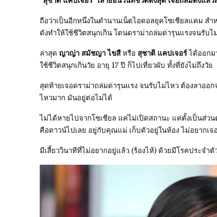
“สุชาติ แคปเจอร์” เล่าย่อนวันที่ชีวิตดิ่งสุด เจอถล่มดังแล้วล
ถือว่าเป็นอีกหนึ่งในตำนานเน็ตไอดอลยุคโซเชียลแคม สำห
ดังทำให้ใช้ชีวิตสนุกเกิน โดนดราม่าถล่มด่ารุนแรงจนรับไ
ล่าสุด
ญาญ่า สมัชญา ไขสี
หรือ
สุชาติ แคปเจอร์
ได้ออกมา
ใช้ชีวิตสนุกเกินวัย อายุ 17 ปี ก็ไปเที่ยวผับ ทั้งที่ยังไม่ถึงวัย
สุดท้ายเจอดราม่าถล่มด่ารุนแรง จนรับไม่ไหว ต้องลาออกจ
ไหวมาก มันอยู่ต่อไม่ได้
ไม่ได้หายไปจากโซเชียล แค่ไม่เปิดสถานะ แค่ตั้งเป็นส่วนตั
คือดาวน์ไปเลย อยู่กับคุณแม่ เก็บตัวอยู่ในห้อง ไม่อยากเ
มีเสี้ยววินาทีที่ไม่อยากอยู่แล้ว (ร้องไห้) ด้วยมีโรคประจำตั