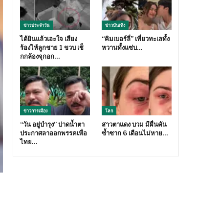
ข่าวประจำวัน
ข่าวบันเทิง
ได้ยินแล้วเอะใจ เสียง
“คิมเบอร์ลี่” เที่ยวทะเลทั้ง
ร้องไห้ลูกชาย 1 ขวบ เช็
หวานทั้งแซ่บ…
กกล้องจุกอก…
ข่าวการเมือง
โลก
“วัน อยู่บำรุง” ปาดน้ำตา
สาวตาแดง บวม มีผื่นคัน
ประกาศลาออกพรรคเพื่อ
ซ้ำซาก 6 เดือนไม่หาย…
ไทย…