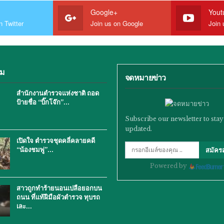
Google+
Yout
n Twitter
Join us on Google
Join 
ิม
จดหมายข่าว
สำนักงานตำรวจแห่งชาติ ถอด
ป้ายชื่อ “บิ๊กโจ๊ก”…
Subscribe our newsletter to stay
updated.
เปิดใจ ตำรวจชุดคลี่คลายคดี
“น้องชมพู่”…
สมัคร
Powered by
สาวถูกทำร้ายนอนเปลือยอกบน
ถนน ที่แท้ฝีมือผัวตำรวจ ทุบรถ
เละ…