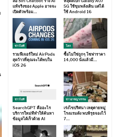
ลือ Siri Chatbot ร่าง AI
หลุดสเปก Galaxy A07
แท้จริงของ Apple อาจจะ
5G ใช้ขุมพลังเดิน แต่ได้
เปิดตัวพร้อม…
ใช้ Android 16
ม
ข่าวไอที
โลก
รวมฟีเจอร์ใหม่ AirPods
ซื้อไม่ใช่ถูกๆ โซฟาราคา
สุดว้าวที่คุณจะได้พบใน
14,000 นั่งแล้วมี…
iOS 26
น
ข่าวไอที
ข่าวอาชญากรรม
SearchGPT คืออะไร
เร่งไขปริศนา เหตุตายหมู่
บริการใหม่ทีทำให้ค้นหา
โรงแรมดัง พบพิรุธจองไว้
ข้อมูลได้เร็วด้วย AI
7…