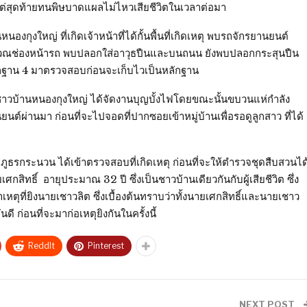
ต่สุดท้ายทนพิษบาดแผลไม่ไหวเสียชีวิตในเวลาต่อมา
านหนองกุงใหญ่ ที่เกิดเจ้าหน้าที่ได้กั้นพื้นที่เกิดเหตุ พบรถจักรยานยนต์
ิเวณช่องหน้ารถ พบปลอกใส่อาวุธปืนและบนถนน ยังพบปลอกกระสุนปืน
ักฐาน 4 มาตรวจสอบก่อนจะเก็บไวเป็นหลักฐาน
หตุชาวบ้านหนองกุงใหญ่ ได้จัดงานบุญบั้งไฟโดยขณะนั้นขบวนแห่กำลัง
ยนต์ผ่านมา ก่อนที่จะไปจอดที่ปากซอยเข้าหมู่บ้านเพื่อรอดูลูกสาว ที่ได้
ภูธรกระนวน ได้เข้าตรวจสอบที่เกิดเหตุ ก่อนที่จะให้ตำรวจชุดสืบสวนได
ศกสิทธิ์ อายุประมาณ 32 ปี ซึ่งเป็นชาวบ้านเดียวกันกับผู้เสียชีวิต ซึ่ง
ตุที่ยิงนายเชาวลิต ซึ่งเบื้องต้นทราบว่าทั้งนายเศกสิทธิ์และนายเชาว
ี ก่อนที่จะมาก่อเหตุยิงกันในครั้งนี้
ReddIt
Pinterest
NEXT POST