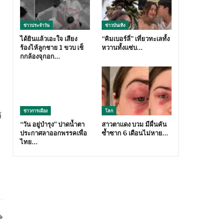
ข่าวประจำวัน
ข่าวบันเทิง
ได้ยินแล้วเอะใจ เสียง
“คิมเบอร์ลี่” เที่ยวทะเลทั้ง
ร้องไห้ลูกชาย 1 ขวบ เช็
หวานทั้งแซ่บ…
กกล้องจุกอก…
ข่าวการเมือง
โลก
้
“วัน อยู่บำรุง” ปาดน้ำตา
สาวตาแดง บวม มีผื่นคัน
ประกาศลาออกพรรคเพื่อ
ซ้ำซาก 6 เดือนไม่หาย…
ไทย…