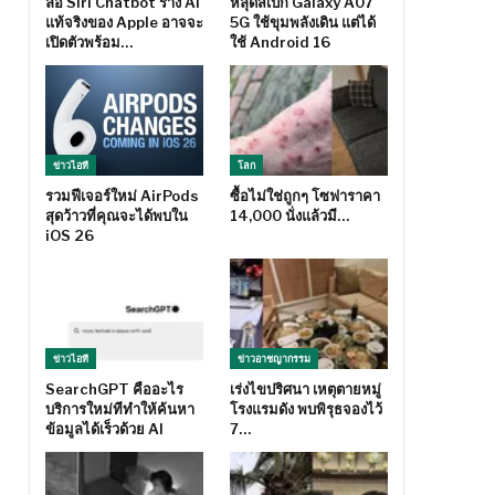
ลือ Siri Chatbot ร่าง AI
หลุดสเปก Galaxy A07
แท้จริงของ Apple อาจจะ
5G ใช้ขุมพลังเดิน แต่ได้
เปิดตัวพร้อม…
ใช้ Android 16
ข่าวไอที
โลก
รวมฟีเจอร์ใหม่ AirPods
ซื้อไม่ใช่ถูกๆ โซฟาราคา
สุดว้าวที่คุณจะได้พบใน
14,000 นั่งแล้วมี…
iOS 26
ข่าวไอที
ข่าวอาชญากรรม
SearchGPT คืออะไร
เร่งไขปริศนา เหตุตายหมู่
บริการใหม่ทีทำให้ค้นหา
โรงแรมดัง พบพิรุธจองไว้
ข้อมูลได้เร็วด้วย AI
7…