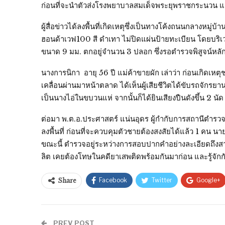
ก่อนที่จะนำตัวส่งโรงพยาบาลสมเด็จพระยุพราชกระนวน แ
ผู้สื่อข่าวได้ลงพื้นที่เกิดเหตุซึ่งเป็นทางโค้งถนนกลางหมู่บ้
ฮอนด้าเวฟ100 สี ดำเทา ไม่ปิดแผ่นป้ายทะเบียน โดยบร
ขนาด 9 มม. ตกอยู่จำนวน 3 ปลอก ซึ่งรอตำรวจพิสูจน์หล
นางการนิกา อายุ 56 ปี แม่ค้าขายผัก เล่าว่า ก่อนเกิดเ
เคลื่อนผ่านมาหน้าตลาด ได้เห็นผู้เสียชีวิตได้ขับรถจักรยาน
เป็นนางไอ่ในขบวนแห่ จากนั้นก็ได้ยินเสียงปืนดังขึ้น 2 นัด
ต่อมา พ.ต.อ.ประศาสตร์ แน่นอุดร ผู้กำกับการสถานีตำรวจ
ลงพื้นที่ ก่อนที่จะควบคุมตัวชายต้องสงสัยได้แล้ว 1 คน นายเ
ขณะนี้ ตำรวจอยู่ระหว่างการสอบปากคำอย่างละเอียดถึงสาเห
ลิต เคยต้องโทษในคดียาเสพติดพร้อมกันมาก่อน และรู้จักกันด
Facebook
Twitter
Google+
Share
PREV POST