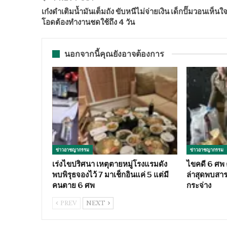
เก๋งดำเติมน้ำมันเต็มถัง ขับหนีไม่จ่ายเงิน เด็กปั๊มวอนเห็นใ
โอดต้องทำงานชดใช้ถึง 4 วัน
นอกจากนี้คุณยังอาจต้องการ
ข่าวอาชญากรรม
ข่าวอาชญากรรม
เร่งไขปริศนา เหตุตายหมู่โรงแรมดัง
ไขคดี 6 ศพ ต
พบพิรุธจองไว้ 7 มาเช็กอินแค่ 5 แต่มี
ล่าสุดพบสา
คนตาย 6 ศพ
กระจ่าง
PREV
NEXT