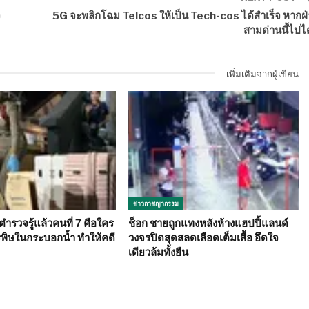
จ
5G จะพลิกโฉม Telcos ให้เป็น Tech-cos ได้สำเร็จ หากฝ่
สามด่านนี้ไปได
เพิ่มเติมจากผู้เขียน
ข่าวอาชญากรรม
ำรวจรู้แล้วคนที่ 7 คือใคร
ช็อก ชายถูกแทงหลังห้างแฮปปี้แลนด์
รพิษในกระบอกน้ำ ทำให้คดี
วงจรปิดสุดสลดเลือดเต็มเสื้อ อึดใจ
เดียวล้มทั้งยืน