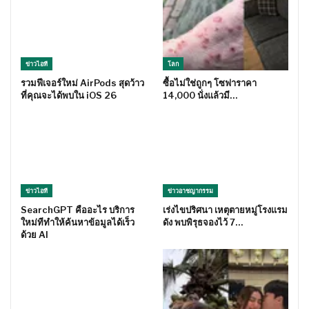
ข่าวไอที
โลก
รวมฟีเจอร์ใหม่ AirPods สุดว้าว
ซื้อไม่ใช่ถูกๆ โซฟาราคา
ที่คุณจะได้พบใน iOS 26
14,000 นั่งแล้วมี…
ข่าวไอที
ข่าวอาชญากรรม
SearchGPT คืออะไร บริการ
เร่งไขปริศนา เหตุตายหมู่โรงแรม
ใหม่ทีทำให้ค้นหาข้อมูลได้เร็ว
ดัง พบพิรุธจองไว้ 7…
ด้วย AI