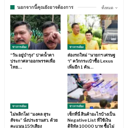
นอกจากนี้คุณยังอาจต้องการ
ทั้งหมด
ข่าวการเมือง
ข่าวการเมือง
“วัน อยู่บำรุง” ปาดน้ำตา
ส่องรถใหม่ “นายกฯ เศรษฐ
ประกาศลาออกพรรคเพื่อ
า” ควักกระเป๋าซื้อ Lexus
ไทย…
เพิ่มอีก 1 คัน…
ข่าวการเมือง
ข่าวการเมือง
ไม่พลิกโผ! “มงคล สุระ
เช็กที่นี่ สินค้าอะไรบ้างเป็น
สัจจะ” นั่งประธานสว. ด้วย
Negative List ที่ใช้เงิน
คะแนน 159เสียง
ดิจิทัล 10000 บาท ซื้อไม่