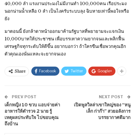
40,000 ลำ แรงงานประมงไม่มีงานทำ 100,000คน เรือประมง
นอกน่านน้ำเหลือ 0 ลำ เป็นไงครับระบบลุง ฉิบหายเท่านี้พอใจหรือ
ยัง
มาตอนนี้ ยังกล้าดาหน้าออกมาค้านรัฐบาลที่พยายามจะแจกเงิน
10,000บาทให้ประชาชน เพื่อบรรเทาความยากจนและพลิกฟื้น
เศรษฐกิจทุกระดับให้ดีขึ้น อยากบอกว่า ถ้าใครขืนเชื่อพวกคุณอีก
ตัวคุณเองนั่นแหละจะยากจนเอง
Facebook
Twitter
Google+
Share
PREV POST
NEXT POST
เด็กหญิง 10 ขวบ แอบจ่ายค่า
เปิดพูลวิลล่าเขาใหญ่ของ “หนู
อาหารให้ตำรวจ 2 นาย รู้
เล็ก ก่าก๊า” สวยอลังการ
เหตุผลประทับใจ ไปขอบคุณ
บรรยากาศดีมาก
ถึงบ้าน