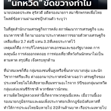
นายปลอดประสพ สุรัสวดี อดีตรองนายกฯ สมาชิกพรรคเพื่อไทย
โพสต์ข้อความผ่านเฟซบุ๊กส่วนตัว ระบุว่า
ในที่สุดสำนักงานเศรษฐกิจการคลัง สภาพัฒนาการเศรษฐกิจ และ
ธนาคารชาติ ก็ดามาออกมาประกาศลดการขยายตัวทางเศรษฐกิจ
เหลือเพียง 2.7 ต่อปี แทน 3.3ที่เคยประกาศไว้
เหตุผลก็คือ การบริโภคของภาคเอกชนและของรัฐบาลลด การ
ลงทุนนิ่ง การส่งออกถดถอย การท่องเที่ยวที่หวังกันนักหนาไม่เป็น
ตามคาด สรุปคือ เจ๊งครบทุกด้าน
ที่น่าสมเพชก็คือ กลุ่มของชนชั้นสูงหรือชั้นกลางบางกลุ่ม และนัก
วิชาการศรีษะลีบ ต่างออกมาประกาศหน้าตาเฉยว่า เศรษฐกิจของ
ประเทศไทยไม่ได้เสียหายเสื่อมทรามอะไรจาก 9ปีของกลุ่มนกหวีด
กลุ่มแต่งแฟนซีรักชาติ พวกชัตดาวน์กทม.
ความผิดใหญ่หลวงเหล่านี้เกิดจากพวกคุณนี่แหละ เมื่อวานนี้เอง
รองนายกภูมิธรรมและผมเพิ่งประกาศยกเลิกกฎข้อบังคับทาสที่
ทำให้การประมงไทยฉิบหายไป 32ล้านล้านบาท เรือประมงหายไป