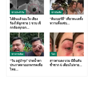
ข่าวประจำวัน
ข่าวบันเทิง
ได้ยินแล้วเอะใจ เสียง
“คิมเบอร์ลี่” เที่ยวทะเลทั้ง
ร้องไห้ลูกชาย 1 ขวบ เช็
หวานทั้งแซ่บ…
กกล้องจุกอก…
ข่าวการเมือง
โลก
“วัน อยู่บำรุง” ปาดน้ำตา
สาวตาแดง บวม มีผื่นคัน
ประกาศลาออกพรรคเพื่อ
ซ้ำซาก 6 เดือนไม่หาย…
ไทย…