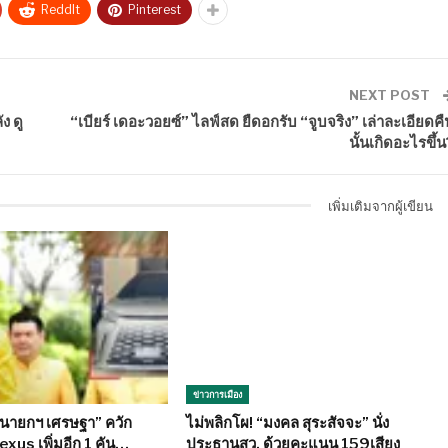
ReddIt
Pinterest
NEXT POST
ง ดู
“เบียร์ เดอะวอยซ์” ไลฟ์สด ยืดอกรับ “จูบจริง” เล่าละเอียดคื
นั้นเกิดอะไรขึ้น
เพิ่มเติมจากผู้เขียน
ข่าวการเมือง
“นายกฯ เศรษฐา” ควัก
ไม่พลิกโผ! “มงคล สุระสัจจะ” นั่ง
Lexus เพิ่มอีก 1 คัน…
ประธานสว. ด้วยคะแนน 159เสียง