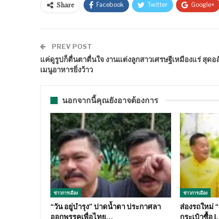
Facebook
Twitter
Google+
Share
PREV POST
แค่ดูรูปก็ตื่นตาตื่นใจ งานแต่งลูกสาวเศรษฐีเหมืองแร่ สุดอลั
เมนูอาหารยิ่งว้าว
นอกจากนี้คุณยังอาจต้องการ
ข่าวการเมือง
ข่าวการเมือง
“วัน อยู่บำรุง” ปาดน้ำตา ประกาศลา
ส่องรถใหม่ 
ออกพรรคเพื่อไทย…
กระเป๋าซื้อ 