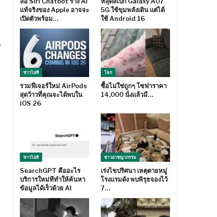
ลือ Siri Chatbot ร่าง AI
หลุดสเปก Galaxy A07
แท้จริงของ Apple อาจจะ
5G ใช้ขุมพลังเดิน แต่ได้
เปิดตัวพร้อม…
ใช้ Android 16
–
ข่าวไอที
โลก
รวมฟีเจอร์ใหม่ AirPods
ซื้อไม่ใช่ถูกๆ โซฟาราคา
สุดว้าวที่คุณจะได้พบใน
14,000 นั่งแล้วมี…
iOS 26
ข่าวไอที
ข่าวอาชญากรรม
SearchGPT คืออะไร
เร่งไขปริศนา เหตุตายหมู่
บริการใหม่ทีทำให้ค้นหา
โรงแรมดัง พบพิรุธจองไว้
ข้อมูลได้เร็วด้วย AI
7…