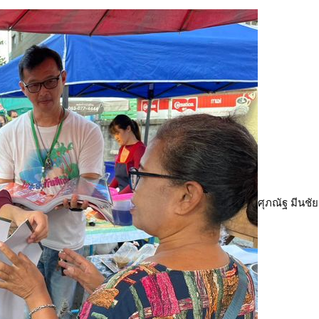
ศุภณัฐ มีนชัย