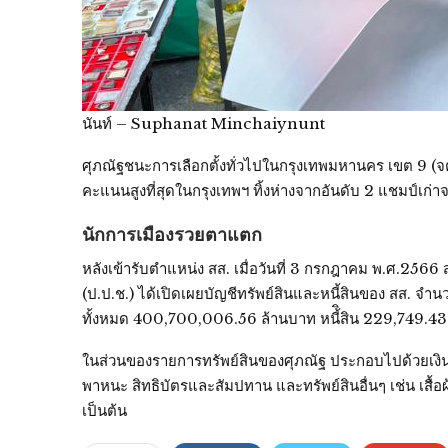
นันท์ – Suphanat Minchaiynunt
ศุภณัฐชนะการเลือกตั้งทั่วไปในกรุงเทพมหานคร เขต 9 (จ
คะแนนสูงที่สุดในกรุงเทพฯ ทิ้งห่างจากอันดับ 2 แชมป์เก่า
นักการเมืองรวยตาแตก
หลังเข้ารับตำแหน่ง สส. เมื่อวันที่ 3 กรกฎาคม พ.ศ.2
(ป.ป.ช.) ได้เปิดเผยบัญชีทรัพย์สินและหนี้สินของ สส. จำนว
ทั้งหมด 400,700,006.56 ล้านบาท หนี้ิสิน 229,749.4
ในส่วนของรายการทรัพย์สินของศุภณัฐ ประกอบไปด้วยเงินสด
พาหนะ สิทธิบัตรและสัมปทาน และทรัพย์สินอื่นๆ เช่น เสื้
เป็นต้น