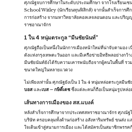
ศุภณัฐจบการศึกษาในระดับประถมศึกษา จากโรงเรียนเซน
School Witley (นักเรียนทุนฟิสิกส์) จากนั้นสำเร็จการศึ
การก่อสร้าง จากมหาวิทยาลัยคอลเลจลอนดอน และปริญญาโ
ราชอาณาจักร
1 ใน 4 หนุ่มตระกูล “มีนชัยนันท์”
ศุภณัฐถือเป็นหนึ่งในนักการเมืองหน้าใหม่ที่น่าจับตามอง เ
ดังแห่งกรุงเทพตะวันออก และมีเครือข่ายอิทธิพลอย่างกว้
มีนชัยนันท์ยังได้รับความเคารพนับถือจากผู้คนในพื้นที่ รว
ขนาดใหญ่ในหลายแวดวง
ไม่เพียงเท่านั้น ศุภณัฐยังเป็น 1 ใน 4 หนุ่มหล่อตระกูลมีน
บอส
และ
เบส – กษิดิ์เดช
ซึ่งแต่ละคนก็ถือเป็นหนุ่มรูป
เส้นทางการเมืองของ สส.แบงค์
หลังสำเร็จการศึกษาจากประเทศสหราชอาณาจักร ศุภณัฐไ
บริษัท ครอบคลุมทั้งด้านก่อสร้าง อสังหาริมทรัพย์ ขนส่ง 
ใจเดินเข้าสู่สนามการเมือง และได้สมัครเป็นสมาชิกพรร