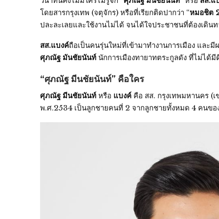
วินาทีนี้คงไม่มีใครไม่รู้จัก “
ศุภณัฐ มีนชัยนันท์
” หรือ
สส.แบ
โดยสารกรุงเทพ (จตุจักร) หรือที่เรียกติดปากว่า “
หมอชิต 
ปละละเลยและใช้งานไม่ได้ จนได้ใจประชาชนที่ต้องเดิน
สส.แบงค์
ถือเป็นคนรุ่นใหม่ที่เข้ามาทำงานการเมือง และ
ศุภณัฐ มันชัยนันท์
นักการเมืองทายาทตระกูลดัง ที่ไม่ได้
“ศุภณัฐ มีนชัยนันท์” คือใคร
ศุภณัฐ มีนชัยนันท์
หรือ
แบงค์
คือ สส. กรุงเทพมหานคร (เขต
พ.ศ.2534 เป็นลูกชายคนที่ 2 จากลูกชายทั้งหมด 4 คนขอ