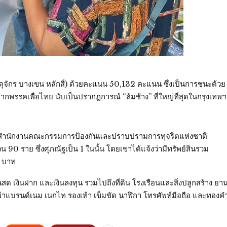
ตุจักร บางเขน หลักสี่) ด้วยคะแนน 50,132 คะแนน ซึ่งเป็นการชนะด้วย
จากพรรคเพื่อไทย นับเป็นปรากฎการณ์ “ล้มช้าง” ที่ใหญ่ที่สุดในกรุงเทพ
566 สำนักงานคณะกรรมการป้องกันและปราบปรามการทุจริตแห่งชาติ
น 90 ราย ซึ่งศุภณัฐเป็น 1 ในนั้น โดยเขาได้แจ้งว่ามีทรัพย์สินรวม
3 บาท
 เงินฝาก และเงินลงทุน รวมไปถึงที่ดิน โรงเรือนและสิ่งปลูกสร้าง ยา
อผ้าแบรนด์เนม เนกไท รองเท้า เข็มขัด นาฬิกา โทรศัพท์มือถือ และทองค