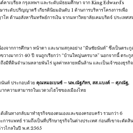
ต์คาเบรียล กรุงเทพฯ และระดับมัธยมศึกษา จาก King Edward’s
กษาระดับปริญญาตรี เกียรตินิยมอันดับ 1 ด้านการบริหารโครงการเพื่อ
ท ด้านอสังหาริมทรัพย์การเงิน จากมหาวิทยาลัยเคมบริดจ์ ประเทศส
นื่องจากการศึกษา หน้าตา และนามสกุลอย่าง “มีนชัยนันท์” ซึ่งเป็นตระกู
างขวางมากว่า 40 ปี จนถูกเรียกว่า “บ้านใหญ่นครบาล” นอกจากนี้ ตระกู
มถึงมีที่ดินจำนวนหลายพันไร่ มูลค่าหลายหมื่นล้าน และเป็นเจ้าของธุรกิจ
ชัยนันท์ ประกอบด้วย
คุณหมอเบนซ์ – นพ.ณัฐภัทร, สส.แบงค์ – ศุภณัฐ,
หล่อมากความสามารถในแวดวงไฮโซของเมืองไทย
ด้เดินทางกลับมาทำธุรกิจของตนเองและของครอบครัว รวมกว่า 6
และการแพทย์ รวมถึงเป็นที่ปรึกษาธุรกิจในต่างประเทศ ก่อนที่เขาจะตัดสิ
คก้าวไกลในปี พ.ศ.2565