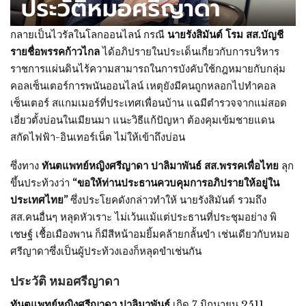
กลายเป็นไวรัลในโลกออนไลน์ กรณี
นายรังสิมันต์ โรม สส.บัญชี
รายชื่อพรรคก้าวไกล
ได้อภิปรายในประเด็นเกี่ยวกับการบริหาร
ราชการแผ่นดินไร้ความสามารถในการบังคับใช้กฎหมายกับกลุ่ม
คอลเซ็นเตอร์การพนันออนไลน์ เหตุยังมีคนถูกหลอกไปทำคอล
เซ็นเตอร์ สแกมเมอร์ที่ประเทศเพื่อนบ้าน แฉมีตำรวจจากแม่สอด
เอี่ยวตั้งบ่อนในเมียนมา แนะวิธีแก้ปัญหา ต้องคุมเข้มชายแดน
สกัดไฟฟ้า-อินเทอร์เน็ต ไม่ให้เข้าถึงบ่อน
ซึ่งทาง
ทันตแพทย์หญิงศรีญาดา ปาลิมาพันธ์ สส.พรรคเพื่อไทย
ลุก
ขึ้นประท้วงว่า
“ขอให้ท่านประธานควบคุมการอภิปรายให้อยู่ใน
ประเทศไทย”
ซึ่งประโยคดังกล่าวทำให้ นายรังสิมันต์ รวมถึง
สส.คนอื่นๆ หลุดหัวเราะ ไม่เว้นแม้แต่ประธานที่ประชุมอย่าง พิ
เชษฐ์ เชื้อเมืองพาน ก็มีสีหน้าอมยิ้มคล้ายกลั้นขำ เช่นเดียวกับหมอ
ศรีญาดาซึ่งเป็นผู้ประท้วงเองก็หลุดขำเช่นกัน
ประวัติ หมอศรีญาดา
ทันตแพทย์หญิงศรีญาดา ปาลิมาพันธ์
เกิด 7 มิถุนายน 2511