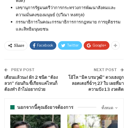
พงศ์)
เลขานุการรัฐมนตรีว่าการกระทรวงการพัฒนาสังคมและ
ความมั่นคงของมนุษย์ (ปวีณา หงสกุล)
กรรมาธิการในคณะกรรมาธิการการกฎหมาย การยุติธรรม
และสิทธิมนุษยชน
Facebook
Twitter
Google+
Share
PREV POST
NEXT POST
เตือนแล้วนะ! ผัก 2 ชนิด “ต้อง
โอ้โห “มิค บรมวุฒิ” ดวงเฮงถูก
ลวก” ก่อนกิน ขี้เกียจแค่ไหนก็
ลอตเตอรี่ฉ่ำๆ 27 ใบ เผยที่มา
ต้องทำ ถ้าไม่อยากป่วย
ความปัง 13 งวดติด
นอกจากนี้คุณยังอาจต้องการ
ทั้งหมด