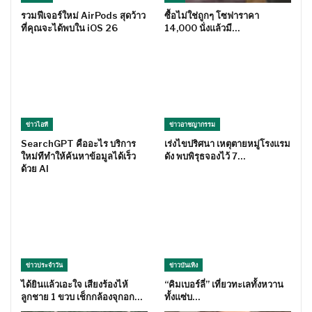
รวมฟีเจอร์ใหม่ AirPods สุดว้าว
ซื้อไม่ใช่ถูกๆ โซฟาราคา
ที่คุณจะได้พบใน iOS 26
14,000 นั่งแล้วมี…
ข่าวไอที
ข่าวอาชญากรรม
SearchGPT คืออะไร บริการ
เร่งไขปริศนา เหตุตายหมู่โรงแรม
ใหม่ทีทำให้ค้นหาข้อมูลได้เร็ว
ดัง พบพิรุธจองไว้ 7…
ด้วย AI
ข่าวประจำวัน
ข่าวบันเทิง
ได้ยินแล้วเอะใจ เสียงร้องไห้
“คิมเบอร์ลี่” เที่ยวทะเลทั้งหวาน
ลูกชาย 1 ขวบ เช็กกล้องจุกอก…
ทั้งแซ่บ…