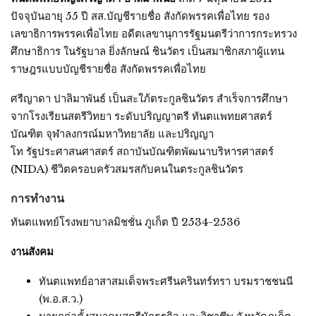
ปัจจุบันอายุ 55 ปี สส.บัญชีรายชื่อ สังกัดพรรคเพื่อไทย รอง
เลขาธิการพรรคเพื่อไทย อดีตเลขานุการรัฐมนตรีว่าการกระทรวง
ศึกษาธิการ ในรัฐบาล ยิ่งลักษณ์ ชินวัตร เป็นสมาชิกสภาผู้แทน
ราษฎรแบบบัญชีรายชื่อ สังกัดพรรคเพื่อไทย
ศรีญาดา ปาลิมาพันธ์ เป็นสะใภ้ตระกูลชินวัตร สำเร็จการศึกษา
จากโรงเรียนสตรีวิทยา ระดับปริญญาตรี ทันตแพทยศาสตร์
บัณฑิต จุฬาลงกรณ์มหาวิทยาลัย และปริญญา
โท รัฐประศาสนศาสตร์ สถาบันบัณฑิตพัฒนาบริหารศาสตร์
(NIDA) ชีวิตครอบครัวสมรสกับคนในตระกูลชินวัตร
การทำงาน
ทันตแพทย์โรงพยาบาลมิชชั่น ภูเก็ต ปี 2534-2536
งานสังคม
ทันตแพทย์อาสาสมเด็จพระศรีนครินทร์ทรา บรมราชชนนี
(พ.อ.ส.ว.)