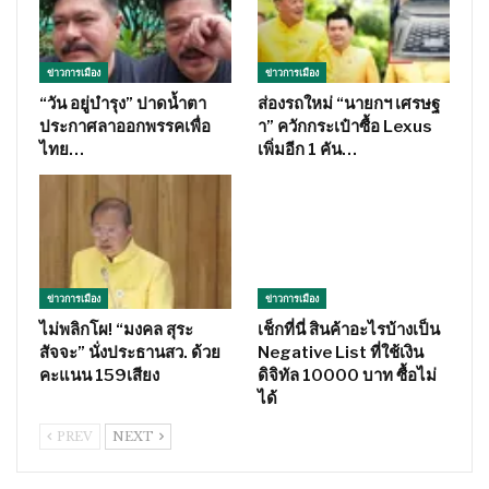
ข่าวการเมือง
ข่าวการเมือง
“วัน อยู่บำรุง” ปาดน้ำตา
ส่องรถใหม่ “นายกฯ เศรษฐ
ประกาศลาออกพรรคเพื่อ
า” ควักกระเป๋าซื้อ Lexus
ไทย…
เพิ่มอีก 1 คัน…
ข่าวการเมือง
ข่าวการเมือง
ไม่พลิกโผ! “มงคล สุระ
เช็กที่นี่ สินค้าอะไรบ้างเป็น
สัจจะ” นั่งประธานสว. ด้วย
Negative List ที่ใช้เงิน
คะแนน 159เสียง
ดิจิทัล 10000 บาท ซื้อไม่
ได้
PREV
NEXT