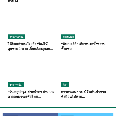
ด้วย AI
ข่าวประจำวัน
ข่าวบันเทิง
ได้ยินแล้วเอะใจ เสียงร้องไห้
“คิมเบอร์ลี่” เที่ยวทะเลทั้งหวาน
ลูกชาย 1 ขวบ เช็กกล้องจุกอก…
ทั้งแซ่บ…
ข่าวการเมือง
โลก
“วัน อยู่บำรุง” ปาดน้ำตา ประกาศ
สาวตาแดง บวม มีผื่นคันซ้ำซาก
ลาออกพรรคเพื่อไทย…
6 เดือนไม่หาย…