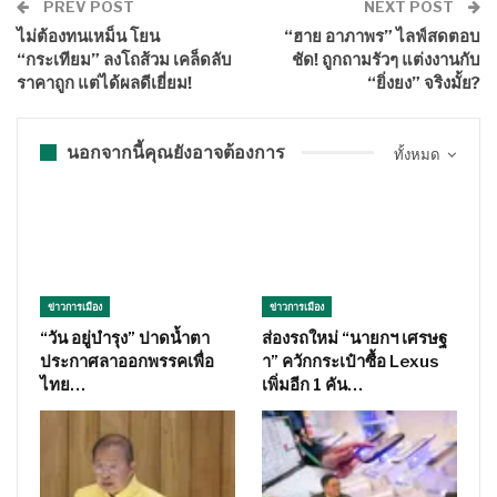
PREV POST
NEXT POST
ไม่ต้องทนเหม็น โยน
“ฮาย อาภาพร” ไลฟ์สดตอบ
“กระเทียม” ลงโถส้วม เคล็ดลับ
ชัด! ถูกถามรัวๆ แต่งงานกับ
ราคาถูก แต่ได้ผลดีเยี่ยม!
“ยิ่งยง” จริงมั้ย?
นอกจากนี้คุณยังอาจต้องการ
ทั้งหมด
ข่าวการเมือง
ข่าวการเมือง
“วัน อยู่บำรุง” ปาดน้ำตา
ส่องรถใหม่ “นายกฯ เศรษฐ
ประกาศลาออกพรรคเพื่อ
า” ควักกระเป๋าซื้อ Lexus
ไทย…
เพิ่มอีก 1 คัน…