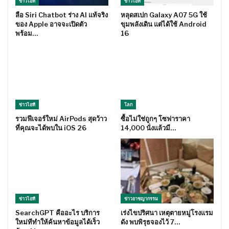
ข่าวไอที
ข่าวไอที
ลือ Siri Chatbot ร่าง AI แท้จริง
หลุดสเปก Galaxy A07 5G ใช้
ของ Apple อาจจะเปิดตัว
ขุมพลังเดิน แต่ได้ใช้ Android
พร้อม…
16
ข่าวไอที
โลก
รวมฟีเจอร์ใหม่ AirPods สุดว้าว
ซื้อไม่ใช่ถูกๆ โซฟาราคา
ที่คุณจะได้พบใน iOS 26
14,000 นั่งแล้วมี…
ข่าวไอที
ข่าวอาชญากรรม
SearchGPT คืออะไร บริการ
เร่งไขปริศนา เหตุตายหมู่โรงแรม
ใหม่ทีทำให้ค้นหาข้อมูลได้เร็ว
ดัง พบพิรุธจองไว้ 7…