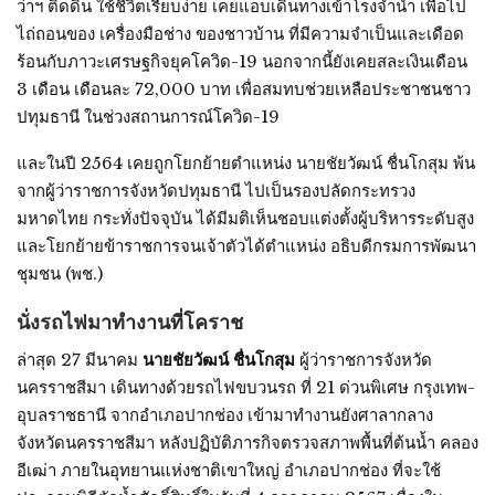
ว่าฯ ติดดิน ใช้ชีวิตเรียบง่าย เคยแอบเดินทางเข้าโรงจำนำ เพื่อไป
ไถ่ถอนของ เครื่องมือช่าง ของชาวบ้าน ที่มีความจำเป็นและเดือด
ร้อนกับภาวะเศรษฐกิจยุคโควิด-19 นอกจากนี้ยังเคยสละเงินเดือน
3 เดือน เดือนละ 72,000 บาท เพื่อสมทบช่วยเหลือประชาชนชาว
ปทุมธานี ในช่วงสถานการณ์โควิด-19
และในปี 2564 เคยถูกโยกย้ายตำแหน่ง นายชัยวัฒน์ ชื่นโกสุม พ้น
จากผู้ว่าราชการจังหวัดปทุมธานี ไปเป็นรองปลัดกระทรวง
มหาดไทย กระทั่งปัจจุบัน ได้มีมติเห็นชอบแต่งตั้งผู้บริหารระดับสูง
และโยกย้ายข้าราชการจนเจ้าตัวได้ตำแหน่ง อธิบดีกรมการพัฒนา
ชุมชน (พช.)
นั่งรถไฟมาทำงานที่โคราช
ล่าสุด 27 มีนาคม
นายชัยวัฒน์ ชื่นโกสุม
ผู้ว่าราชการจังหวัด
นครราชสีมา เดินทางด้วยรถไฟขบวนรถ ที่ 21 ด่วนพิเศษ กรุงเทพ-
อุบลราชธานี จากอำเภอปากช่อง เข้ามาทำงานยังศาลากลาง
จังหวัดนครราชสีมา หลังปฏิบัติภารกิจตรวจสภาพพื้นที่ต้นน้ำ คลอง
อีเฒ่า ภายในอุทยานแห่งชาติเขาใหญ่ อำเภอปากช่อง ที่จะใช้