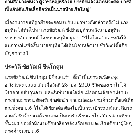
ถามสื่อมวลชนว่า ผู้ว่าฯใหญ่หรือไม่ บางทีก็แล้วแต่คนจะคิด บางที
เป็นกัปตันเรือเล็กดีกว่าเป็นนายท้ายเรือใหญ่”
เมื่อถามว่าคนที่ถูกย้ายจะยอมรับกับแนวทางดังกล่าวหรือไม่ นาย
อนุทิน ได้หันไปหานายชัยวัฒน์ ซึ่งยืนอยู่ด้านหลังนายอนุทิน
ระหว่างสัมภาษณ์ โดยนายอนุทิน พูดว่า “นี่ไงโอเค” และหลังให้
สัมภาษณ์เสร็จสิ้น นายอนุทิน ได้เดินโอบหลังนายชัยวัฒน์ขึ้นตึก
บัญชาการ 1
ประวัติ ชัยวัฒน์ ชื่นโกสุม
นายชัยวัฒน์ ชื่นโกสุม มีชื่อเล่นว่า “ติ๊ก” เป็นชาว ต.วังสะพุง
อ.วังสะพุง จ.เลย เกิดเมื่อวันที่ 23 ก.ค. 2510 ชีวิตของเขาไม่ได้
โรยด้วยกลีบกุหลาบ และสิ่งที่น่าสนใจคือ เมื่อตอนเด็กเขามีฐานะ
ทางบ้านยากจน ต้องรับจ้างซักผ้า ขายเมล็ดมะขามคั่ว มาตั้งแต่เด็ก
กระทั่งจบ ป.6 ก็ไม่ได้เรียนต่อ ต้องไปเป็นกระเป๋ารถเมล์และถีบรถ
สามล้อรับจ้าง แต่ด้วยความเป็นคนรักเรียนเลยไปสมัครสอบเทียบ
ชั้น ม.3 ของสำนักงานศึกษาธิการจังหวัดเลย และเรียนศึกษาผู้ใหญ่
ภาคค่ำจนจบ ม.6