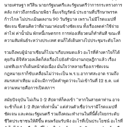
นายเศรษฐา ทวีสิน นายกรัฐมนตรีและรัฐมนตรีว่าการกระทรวงการ
คลัง กล่าวถึงกรณีนายพิธา ลิ้มเจริญรัตน์ ประธานที่ปรึกษาพรรค
ก้าวไกล ไม่ประเมินผลงาน 90 วันรัฐบาล เพราะไม่มีโรดแมปที่
ชัดเจน ซึ่งตนคิดว่าที่ผ่านมาค่อนข้างชัดเจน ทั้งเรื่องลดค่าใช้จ่าย
ค่าไฟ ค่าน้ำมัน พักหนี้เกษตรกร การท่องเที่ยวตนก็ทำทันที ขณะที่
ความสัมพันธ์ระหว่างประเทศ ตนก็ได้เดินทางไปประชุมระดับโลก
รวมถึงพบผู้นำอาเซียนก็ไปมาเกือบหมดแล้ว อะไรที่ค้างคาใจก็ได้
คุยกัน ดิจิทัลวอลเล็ตก็ส่งเรื่องไปยังสำนักงานกฤษฎีกาแล้ว เรื่อง
เอฟทีเอเราก็เดินหน้าต่อเนื่อง มั่นใจว่าหลายเรื่องเราชัดเจน
กฎหมายเราก็ขับเคลื่อนไม่ว่าจะเป็น พ.ร.บ.อากาศสะอาด รวมถึง
สมรสเท่าเทียม แม้จะมีการบิดคำพูดว่าจะไม่เข้าวันที่ 12 ธ.ค. แต่
ความหมายคือการเปิดสภาฯ
สมัยปัจจุบัน ไม่เกิน 1-2 สัปดาห์ก็คงเข้า “หากในสายตาท่าน อาจ
จะช้าก็แค่ 1-2 สัปดาห์เท่านั้น” แต่ส่วนตัวเชื่อว่าเรามีโรดแมปที่
ชัดเจน และคณะรัฐมนตรี รวมถึงคณะทำงานในที่นี้ตั้งใจยกระดับ
ชีวิตประชาชนให้ดีขึ้น ตนพร้อมรับฟัง อะไรที่เป็นประโยชน์ อะไรที่