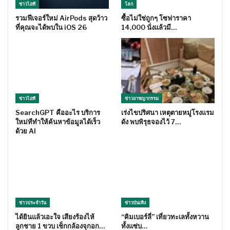
ข่าวไอที
โลก
รวมฟีเจอร์ใหม่ AirPods สุดว้าว
ซื้อไม่ใช่ถูกๆ โซฟาราคา
ที่คุณจะได้พบใน iOS 26
14,000 นั่งแล้วมี…
ข่าวไอที
ข่าวอาชญากรรม
SearchGPT คืออะไร บริการ
เร่งไขปริศนา เหตุตายหมู่โรงแรม
ใหม่ทีทำให้ค้นหาข้อมูลได้เร็ว
ดัง พบพิรุธจองไว้ 7…
ด้วย AI
ข่าวประจำวัน
ข่าวบันเทิง
ได้ยินแล้วเอะใจ เสียงร้องไห้
“คิมเบอร์ลี่” เที่ยวทะเลทั้งหวาน
ลูกชาย 1 ขวบ เช็กกล้องจุกอก…
ทั้งแซ่บ…