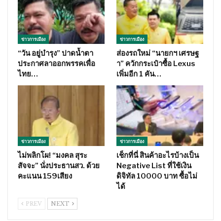
ข่าวการเมือง
ข่าวการเมือง
“วัน อยู่บำรุง” ปาดน้ำตา
ส่องรถใหม่ “นายกฯ เศรษฐ
ประกาศลาออกพรรคเพื่อ
า” ควักกระเป๋าซื้อ Lexus
ไทย…
เพิ่มอีก 1 คัน…
ข่าวการเมือง
ข่าวการเมือง
ไม่พลิกโผ! “มงคล สุระ
เช็กที่นี่ สินค้าอะไรบ้างเป็น
สัจจะ” นั่งประธานสว. ด้วย
Negative List ที่ใช้เงิน
คะแนน 159เสียง
ดิจิทัล 10000 บาท ซื้อไม่
ได้
PREV
NEXT