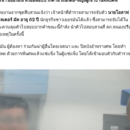
กิจชาวเยอรมัน พร้อมสอบปากคำนางนกต่อ-หญิงผู้เช่าบ้านที่พบศพ
ีรายงานจากชุดสืบสวนแจ้งว่า เจ้าหน้าที่ตำรวจสามารถจับตัว
นายโอลาฟ
ลเตอร์ มัค อายุ 62 ปี
นักธุรกิจชาวเยอรมันได้แล้ว ซึ่งสามารถจับได้ใน
ก่อนจะควบคุมตัวไปสอบปากคำขณะนี้กำลัง นำตัวไปสอบสวนที่ สภ.หนองปรื
เหตุในครั้งนี้
ัน ผู้ต้องหา ร่วมกันฆ่าผู้อื่นโดยเจตนา และ ปิดบังอำพรางศพ โดยทำ
รโหด ด้วยการหั่นศพแล้วแช่แข็ง ในตู้แช่แข็ง โดยได้เข้ามอบตัวกับตำรว