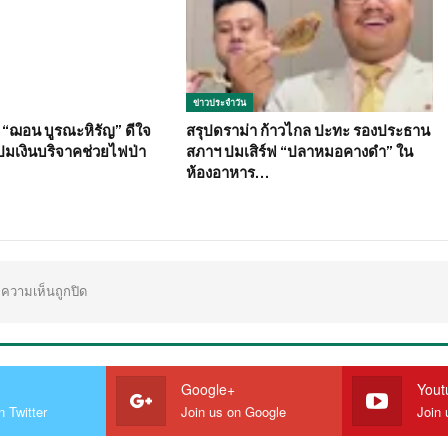
ข่าวประจำวัน
ย “ฌอน บูรณะหิรัญ” ดีใจ
สรุปดราม่า ก้าวไกล ปะทะ รองประธาน
ปมเงินบริจาคช่วยไฟป่า
สภาฯ ปมเสิร์ฟ “ปลาหมอคางดำ” ใน
ห้องอาหาร…
ความเห็นถูกปิด
Google+
Yout
n Twitter
Join us on Google
Join 