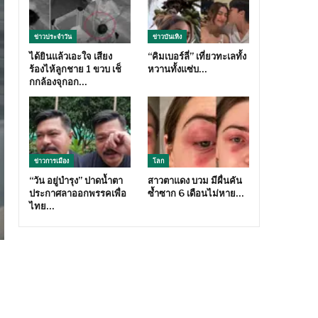
ข่าวประจำวัน
ข่าวบันเทิง
ได้ยินแล้วเอะใจ เสียง
“คิมเบอร์ลี่” เที่ยวทะเลทั้ง
ร้องไห้ลูกชาย 1 ขวบ เช็
หวานทั้งแซ่บ…
กกล้องจุกอก…
ข่าวการเมือง
โลก
“วัน อยู่บำรุง” ปาดน้ำตา
สาวตาแดง บวม มีผื่นคัน
ประกาศลาออกพรรคเพื่อ
ซ้ำซาก 6 เดือนไม่หาย…
ไทย…
บ