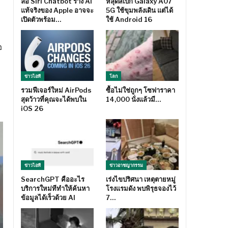
ลือ Siri Chatbot ร่าง AI
หลุดสเปก Galaxy A07
แท้จริงของ Apple อาจจะ
5G ใช้ขุมพลังเดิน แต่ได้
เปิดตัวพร้อม…
ใช้ Android 16
อ
ข่าวไอที
โลก
รวมฟีเจอร์ใหม่ AirPods
ซื้อไม่ใช่ถูกๆ โซฟาราคา
จ
สุดว้าวที่คุณจะได้พบใน
14,000 นั่งแล้วมี…
iOS 26
ข่าวไอที
ข่าวอาชญากรรม
SearchGPT คืออะไร
เร่งไขปริศนา เหตุตายหมู่
บริการใหม่ทีทำให้ค้นหา
โรงแรมดัง พบพิรุธจองไว้
ข้อมูลได้เร็วด้วย AI
7…