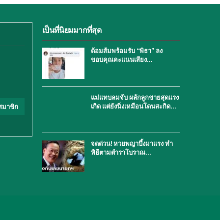
เป็นที่นิยมมากที่สุด
ด้อมส้มพร้อมรับ “พิธา” ลง
ขอบคุณคะแนนเสียง…
แม่แทบลมจับ ผลักลูกชายสุดแรง
เกิด แต่ยังนิ่งเหมือนโดนสะกิด…
สมาชิก
จดด่วน! หวยพญาบึ้งมาแรง ทำ
พิธีตามตำราโบราณ…