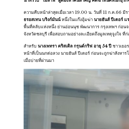
นาทีรวบ “โอลาฟ” ผู้ต้องหาคนสำคัญ คดีฆ่าหั่นศพนักธุร
ความคืบหน้าล่าสุดเมื่อเวลา 19.00 น. วันที่ 11 ก.ค.66 ม
ธรอสเทน บริงก์มันน์
หนึ่งในแก๊งอุ้มฆ่า
นายฮันส์ ปีเตอร์ แร
พื้นที่คลับแห่งหนึ่ง ย่านอ่อนนุช พัฒนาการ กรุงเทพฯ 
จังหวัดชลบุรี เพื่อสอบถามอย่างละเอียดถึงมูลเหตุจูงใจ ที่ก่อ
สำหรับ
นางเพทรา คริสเติล กรุนด์กริฟ อายุ 54 ปี
ชาวเยอรม
หน้าที่เป็นนกต่อลวง นายฮันส์ ปีเตอร์ ก่อนจะถูกฆ่าสังหา
เมื่อบ่ายที่ผ่านมา