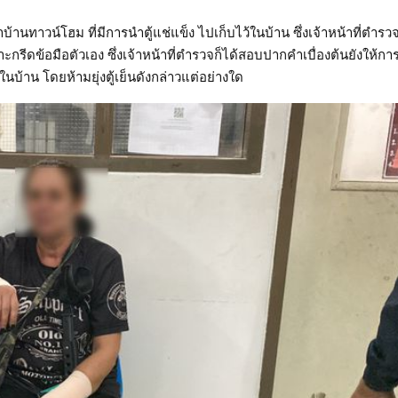
าบ้านทาวน์โฮม ที่มีการนำตู้แช่แข็ง ไปเก็บไว้ในบ้าน ซึ่งเจ้าหน้าที่ตำรว
ีดข้อมือตัวเอง ซึ่งเจ้าหน้าที่ตำรวจก็ได้สอบปากคำเบื่องต้นยังให้กา
้ในบ้าน โดยห้ามยุ่งตู้เย็นดังกล่าวแต่อย่างใด