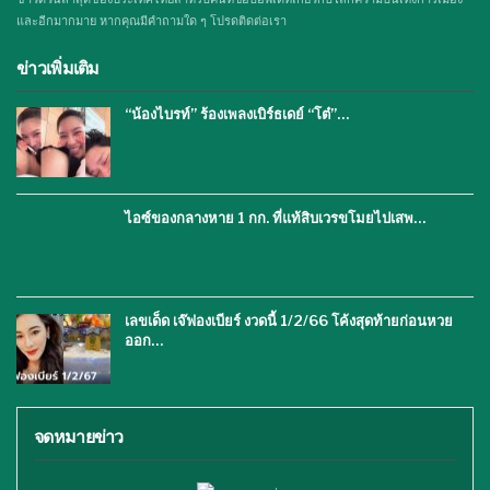
และอีกมากมาย หากคุณมีคำถามใด ๆ โปรดติดต่อเรา
ข่าวเพิ่มเติม
“น้องไบรท์” ร้องเพลงเบิร์ธเดย์ “โต๋”…
ไอซ์ของกลางหาย 1 กก. ที่แท้สิบเวรขโมยไปเสพ…
เลขเด็ด เจ๊ฟองเบียร์ งวดนี้ 1/2/66 โค้งสุดท้ายก่อนหวย
ออก…
จดหมายข่าว