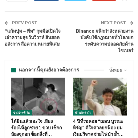
PREV POST
NEXT POST
“แก้มบุ๋ม – พีท” กุมมือเปิดใจ
Binance ผนึกกำลังหน่วยงาน
เล่าความสุขวันวิวาห์ สินสอด
บังคับใช้กฎหมายทั่วโลกยก
อลังการ สื่อความหมายพิเศษ
ระดับความปลอดภัยด้าน
ไซเบอร์
นอกจากนี้คุณยังอาจต้องการ
ทั้งหมด
ข่าวประจำวัน
ข่าวประจำวัน
ได้ยินแล้วเอะใจ เสียง
4 ปีที่รอคอย “ฌอน บูรณะ
ร้องไห้ลูกชาย 1 ขวบ เช็กก
หิรัญ” ดีใจศาลยกฟ้อง ปม
ล้องจุกอก ช็อกสิ่งที่…
เงินบริจาคช่วยไฟป่า ย้ำ…