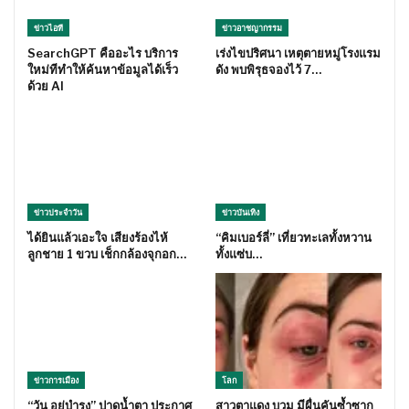
ข่าวไอที
ข่าวอาชญากรรม
SearchGPT คืออะไร บริการ
เร่งไขปริศนา เหตุตายหมู่โรงแรม
ใหม่ทีทำให้ค้นหาข้อมูลได้เร็ว
ดัง พบพิรุธจองไว้ 7…
ด้วย AI
ข่าวประจำวัน
ข่าวบันเทิง
ได้ยินแล้วเอะใจ เสียงร้องไห้
“คิมเบอร์ลี่” เที่ยวทะเลทั้งหวาน
ลูกชาย 1 ขวบ เช็กกล้องจุกอก…
ทั้งแซ่บ…
ข่าวการเมือง
โลก
“วัน อยู่บำรุง” ปาดน้ำตา ประกาศ
สาวตาแดง บวม มีผื่นคันซ้ำซาก