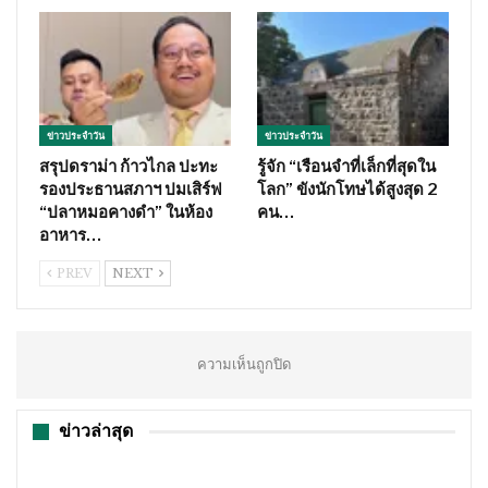
ข่าวประจำวัน
ข่าวประจำวัน
สรุปดราม่า ก้าวไกล ปะทะ
รู้จัก “เรือนจำที่เล็กที่สุดใน
รองประธานสภาฯ ปมเสิร์ฟ
โลก” ขังนักโทษได้สูงสุด 2
“ปลาหมอคางดำ” ในห้อง
คน…
อาหาร…
PREV
NEXT
ความเห็นถูกปิด
ข่าวล่าสุด