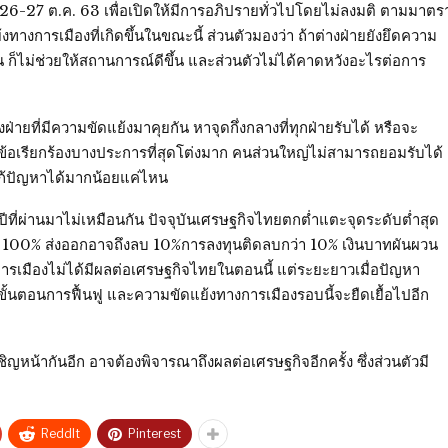
่ 26-27 ต.ค. 63 เพื่อเปิดให้มีการอภิปรายทั่วไปโดยไม่ลงมติ ตามมาตร
การเมืองที่เกิดขึ้นในขณะนี้ ส่วนตัวมองว่า ถ้าต่างฝ่ายยังยึดความ
 ก็ไม่ช่วยให้สถานการณ์ดีขึ้น และส่วนตัวไม่ได้คาดหวังอะไรต่อการ
ฝ่ายที่มีความขัดแย้งมาคุยกัน หาจุดกึ่งกลางที่ทุกฝ่ายรับได้ หรือจะ
า ข้อเรียกร้องบางประการที่สุดโต่งมาก คนส่วนใหญ่ไม่สามารถยอมรับได้
แก้ปัญหาได้มากน้อยแค่ไหน
ีที่ผ่านมาไม่เหมือนกัน ปัจจุบันเศรษฐกิจไทยตกต่ำแตะจุดระดับต่ำสุด
ติดลบ 100% ส่งออกอาจถึงลบ 10%การลงทุนติดลบกว่า 10% เงินบาทผันผวน
ทางการเมืองไม่ได้มีผลต่อเศรษฐกิจไทยในตอนนี้ แต่ระยะยาวเมื่อปัญหา
้นตอนการฟื้นฟู และความขัดแย้งทางการเมืองรอบนี้จะยืดเยื้อไปอีก
ชิญหน้ากันอีก อาจต้องพิจารณาถึงผลต่อเศรษฐกิจอีกครั้ง ซึ่งส่วนตัวมี
ReddIt
Pinterest