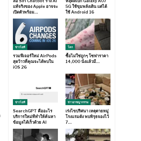
ลือ Siri Chatbot ร่าง AI
หลุดสเปก Galaxy A07
แท้จริงของ Apple อาจจะ
5G ใช้ขุมพลังเดิน แต่ได้
เปิดตัวพร้อม…
ใช้ Android 16
ข่าวไอที
โลก
รวมฟีเจอร์ใหม่ AirPods
ซื้อไม่ใช่ถูกๆ โซฟาราคา
สุดว้าวที่คุณจะได้พบใน
14,000 นั่งแล้วมี…
iOS 26
ข่าวไอที
ข่าวอาชญากรรม
SearchGPT คืออะไร
เร่งไขปริศนา เหตุตายหมู่
ำ
บริการใหม่ทีทำให้ค้นหา
โรงแรมดัง พบพิรุธจองไว้
ข้อมูลได้เร็วด้วย AI
7…