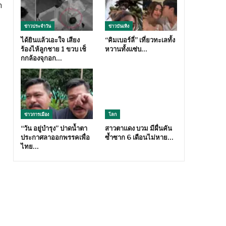
า
ข่าวประจำวัน
ข่าวบันเทิง
ได้ยินแล้วเอะใจ เสียง
“คิมเบอร์ลี่” เที่ยวทะเลทั้ง
ร้องไห้ลูกชาย 1 ขวบ เช็
หวานทั้งแซ่บ…
กกล้องจุกอก…
ข่าวการเมือง
โลก
“วัน อยู่บำรุง” ปาดน้ำตา
สาวตาแดง บวม มีผื่นคัน
ประกาศลาออกพรรคเพื่อ
ซ้ำซาก 6 เดือนไม่หาย…
ไทย…