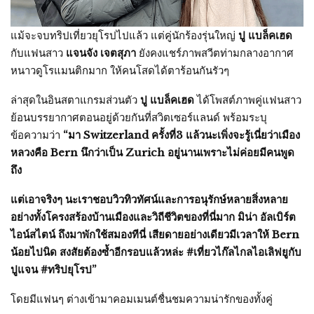
แม้จะจบทริปเที่ยวยุโรปไปแล้ว แต่คู่นักร้องรุ่นใหญ่
ปู แบล็คเฮด
กับแฟนสาว
แจนจัง เจตสุภา
ยังคงแชร์ภาพสวีตท่ามกลางอากาศ
หนาวดูโรแมนติกมาก ให้คนโสดได้ตาร้อนกันรัวๆ
ล่าสุดในอินสตาแกรมส่วนตัว
ปู แบล็คเฮด
ได้โพสต์ภาพคู่แฟนสาว
ย้อนบรรยากาศตอนอยู่ด้วยกันที่สวิตเซอร์แลนด์ พร้อมระบุ
ข้อความว่า
“มา Switzerland ครั้งที่3 แล้วนะเพิ่งจะรู้เนี่ยว่าเมือง
หลวงคือ Bern นึกว่าเป็น Zurich อยู่นานเพราะไม่ค่อยมีคนพูด
ถึง
แต่เอาจริงๆ นะเราชอบวิวทิวทัศน์และการอนุรักษ์หลายสิ่งหลาย
อย่างทั้งโครงสร้องบ้านเมืองและวิถีชีวิตของที่นี่มาก มิน่า อัลเบิร์ต
ไอน์สไตน์ ถึงมาพักใช้สมองทีนี่ เสียดายอย่างเดียวมีเวลาให้ Bern
น้อยไปนิด สงสัยต้องซ้ำอีกรอบแล้วหล่ะ #เที่ยวไก๊ลไกลไอเลิฟยูกับ
ปูแจน #ทริปยุโรป”
โดยมีแฟนๆ ต่างเข้ามาคอมเมนต์ชื่นชมความน่ารักของทั้งคู่