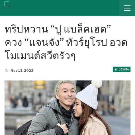
ทริปหวาน “ปู แบล็คเฮด”
ควง “แจนจัง” ทัวร์ยุโรป อวด
โมเมนต์สวีตรัวๆ
ข่าวบันเทิง
On
Nov 13, 2023