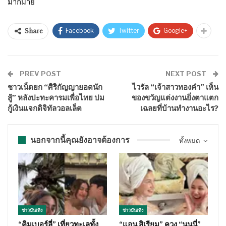
มากมาย
Facebook
Twitter
Google+
Share
PREV POST
NEXT POST
ชาวเน็ตยก “ศิริกัญญายอดนัก
ไวรัล “เจ้าสาวทองคำ” เห็น
สู้” หลังปะทะคารมเพื่อไทย ปม
ของขวัญแต่งงานยิ่งตาแตก
กู้เงินแจกดิจิทัลวอลเล็ต
เฉลยที่บ้านทำงานอะไร?
นอกจากนี้คุณยังอาจต้องการ
ทั้งหมด
ข่าวบันเทิง
ข่าวบันเทิง
“คิมเบอร์ลี่” เที่ยวทะเลทั้ง
“แอน สิเรียม” ควง “นนนี่”