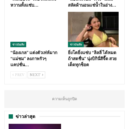
หวานทั้งแซ่บ…
สลัดผ้านอนแช่น้ำในอ่าง…
ข่าวบันเทิง
ข่าวบันเทิง
“น้องเกล” แต่งตัวเท่ห์มาก
ยิ่งโตยิ่งแซ่บ “ลิลลี่ ได้หมด
“แม่ชม” ลงภาพรัวๆ
ถ้าสดชื่น” นุ่งบิกินี่สีจี๊ด สวย
แคปชั่น…
เด็ดทุกช็อต
PREV
NEXT
ความเห็นถูกปิด
ข่าวล่าสุด