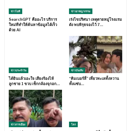
ข่าวไอที
ข่าวอาชญากรรม
SearchGPT คืออะไร บริการ
เร่งไขปริศนา เหตุตายหมู่โรงแรม
ใหม่ทีทำให้ค้นหาข้อมูลได้เร็ว
ดัง พบพิรุธจองไว้ 7…
ด้วย AI
ข่าวประจำวัน
ข่าวบันเทิง
ได้ยินแล้วเอะใจ เสียงร้องไห้
“คิมเบอร์ลี่” เที่ยวทะเลทั้งหวาน
ลูกชาย 1 ขวบ เช็กกล้องจุกอก…
ทั้งแซ่บ…
ข่าวการเมือง
โลก