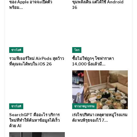
ของ Apple อาจจะเปิดตัว
ขุมพลังเดิน แต่ได้ใช้ Android
พร้อม…
16
ข่าวไอที
โลก
รวมฟีเจอร์ใหม่ AirPods สุดว้าว
ซื้อไม่ใช่ถูกๆ โซฟาราคา
ที่คุณจะได้พบใน iOS 26
14,000 นั่งแล้วมี…
ข่าวไอที
ข่าวอาชญากรรม
SearchGPT คืออะไร บริการ
เร่งไขปริศนา เหตุตายหมู่โรงแรม
ใหม่ทีทำให้ค้นหาข้อมูลได้เร็ว
ดัง พบพิรุธจองไว้ 7…
ด้วย AI