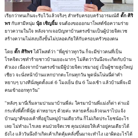
เรียกว่าทนเกินจะรับไว้แล้วจริงๆ สำหรับครอบครัวอารมณ์ดี
ตั๊ก ศิริ
พร
กับสามีหนุ่ม
นุ้ย เชิญยิ้ม
จนต้องขอออกมาโพสต์ข้อความร่าย
ยาวความในใจ หลังจากเจอปัญหาบ้านตรงข้ามเป็นผู้ป่วยจิตเวช
สร้างความไม่สงบถึงขั้นไม่ปลอดภัยให้กับครอบครัวของตน
โดย
ตั๊ก ศิริพร
ได้โพสต์ว่า “พี่ดูข่าวทุกวัน ก็จะมีข่าวคนที่เป็น
โรคจิตเวชทำร้ายชาวบ้านเยอะมากๆ ไม่คิดว่าวันนึงจะเกิดกับบ้าน
ตัวเอง เนื่องจากบ้านตรงข้ามมีผู้ป่วยจิตเวชมาอยู่ เป็นผู้ชายสูงใหญ่
เชียว จะนั่งหน้าบ้านแหกปากตะโกนทุกวัน พูดนั่นโน่นนี่ด่าคำ
หยาบๆ บางทีนั่งพูดตั้งแต่ 6 โมงเย็น ยัน 6 โมงเช้า แล้วบ้านพี่จะมี
คนเข้าออกทุกวัน”
“หลังๆ มานี่เริ่มลามปามมาบ้านพี่ล่ะ ใครมาบ้านพี่แม่งก็ด่า ด่าแม้
กระทั่งพี่ตั๊กพี่นุ้ย ด่าหยาบๆ ด้วยค่ะ หลายครั้งแล้วจนเราไปแจ้ง
บ้านญาติของเค้าที่อยู่ในหมู่บ้านเดียวกัน ก็ไม่เกิดประโยชน์อะไร
เลย ไม่ทำอะไรเลย คนป่วยจิตเวช คุณปล่อยให้เค้าอยู่คนเดียวได้
ยังไง แล้ววันนึงถ้าเกิดเค้าเกิดคุ้มคลั่งขึ้นมาจะทำไง เอาผิดอะไรได้