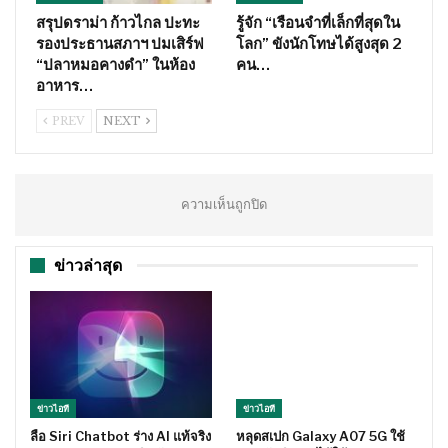
สรุปดราม่า ก้าวไกล ปะทะ
รู้จัก “เรือนจำที่เล็กที่สุดใน
รองประธานสภาฯ ปมเสิร์ฟ
โลก” ขังนักโทษได้สูงสุด 2
“ปลาหมอคางดำ” ในห้อง
คน…
อาหาร…
PREV
NEXT
ความเห็นถูกปิด
ข่าวล่าสุด
ข่าวไอที
ข่าวไอที
ลือ Siri Chatbot ร่าง AI แท้จริง
หลุดสเปก Galaxy A07 5G ใช้