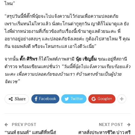
ไหม”
“สรุปวันนี้พี่ตั๊กพี่นุ้ยจะไปแจ้งความไว้ก่อนเพื่อความปลอดภัย
เพราะเริ่มทนไม่ไหวแล้ว นั่งตะโกนด่ากูทุกวัน ญาติก็ไม่มาดูแล ยัง
ไงพี่ฝากหน่วยงานที่เกี่ยวข้องกับเรื่องนี้เข้ามาดูแลด้วยนะคะ พี่
อยากอยู่อย่างสงบๆ และปลอดภัยจังเลยค่ะ กูต้องไปสายไหม รึ คุณ
กัน จอมพลังดี หรือจะโหนกระแส เอาไงดีว่ะเนี่ย”
จากนั้น
ตั๊ก ศิริพร
ก็ได้โพสต์ภาพสามี
นุ้ย เชิญยิ้ม
ขณะอยู่ที่สถานี
ตำรวจ พร้อมเขียนแคปชั่นว่า
“วันนี้พี่นุ้ยไปแจ้งความเรียบร้อยแล้ว
นะคะ เพื่อความปลอดภัยของบ้านเรา #บ้านตรงข้ามเป็นผู้ป่วย
จิตเวช”
Facebook
Twitter
Google+
Share
PREV POST
NEXT POST
“นนท์ ธนนท์” แสนดีที่หนึ่ง!
ศาลสั่งประหารชีวิต บ่าว ศรี