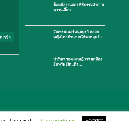
ช็อตฟีลงานแต่ง พิธีกรชงคำถาม
หวานเจี๊ยบ…
จับเทรนเนอร์หนุ่มตุรกี หลอก
หญิงไทยบ้านรวยให้ตกหลุมรัก…
สมาชิก
ปารีณา รอด! ศาลฎีกาฯ ยกฟ้อง
ยื่นทรัพย์สินเท็จ…
out if you wish.
Cookie settings
ACCEPT