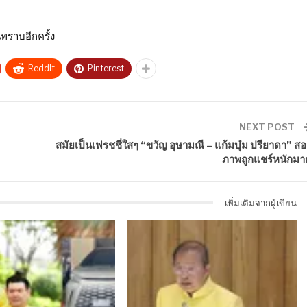
ทราบอีกครั้ง
ReddIt
Pinterest
NEXT POST
สมัยเป็นเฟรชชี่ใสๆ “ขวัญ อุษามณี – แก้มบุ๋ม ปรียาดา” สอ
ภาพถูกแชร์หนักมา
เพิ่มเติมจากผู้เขียน