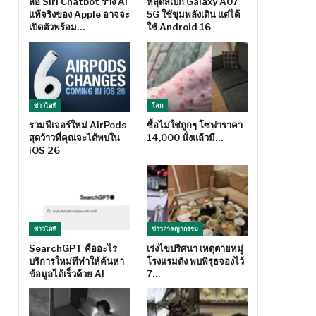
ลือ Siri Chatbot ร่าง AI
หลุดสเปก Galaxy A07
แท้จริงของ Apple อาจจะ
5G ใช้ขุมพลังเดิน แต่ได้
เปิดตัวพร้อม…
ใช้ Android 16
ข่าวไอที
โลก
รวมฟีเจอร์ใหม่ AirPods
ซื้อไม่ใช่ถูกๆ โซฟาราคา
สุดว้าวที่คุณจะได้พบใน
14,000 นั่งแล้วมี…
iOS 26
ข่าวไอที
ข่าวอาชญากรรม
SearchGPT คืออะไร
เร่งไขปริศนา เหตุตายหมู่
บริการใหม่ทีทำให้ค้นหา
โรงแรมดัง พบพิรุธจองไว้
ข้อมูลได้เร็วด้วย AI
7…