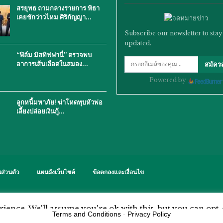
สรยุทธ ถามกลางรายการ พิธา
เคยชักว่าวไหม ศิริกัญญา…
Subscribe our newsletter to stay
updated.
“ฟิล์ม มิสทิฟฟานี่” ตรวจพบ
อาการเส้นเลือดในสมอง…
สมัคร
Powered by
ลูกหนี้มหาภัย! ฆ่าโหดทุบหัวพ่อ
เลี้ยงปล่อยเงินกู้…
ส่วนตัว
แผนผังเว็บไซต์
ข้อตกลงและเงื่อนไข
ience. We'll assume you're ok with this, but you can opt-
Terms and Conditions
-
Privacy Policy