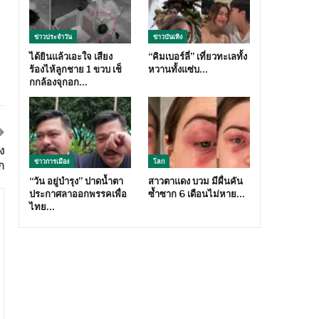
ข่าวประจำวัน
ข่าวบันเทิง
ได้ยินแล้วเอะใจ เสียง
“คิมเบอร์ลี่” เที่ยวทะเลทั้ง
ร้องไห้ลูกชาย 1 ขวบ เช็
หวานทั้งแซ่บ…
กกล้องจุกอก…
ง
ข่าวการเมือง
โลก
ก
“วัน อยู่บำรุง” ปาดน้ำตา
สาวตาแดง บวม มีผื่นคัน
ประกาศลาออกพรรคเพื่อ
ซ้ำซาก 6 เดือนไม่หาย…
ไทย…