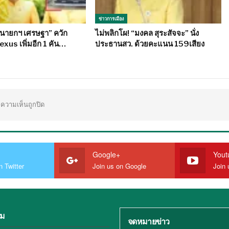
ข่าวการเมือง
“นายกฯ เศรษฐา” ควัก
ไม่พลิกโผ! “มงคล สุระสัจจะ” นั่ง
Lexus เพิ่มอีก 1 คัน…
ประธานสว. ด้วยคะแนน 159เสียง
ความเห็นถูกปิด
Google+
Yout
n Twitter
Join us on Google
Join 
ิม
จดหมายข่าว