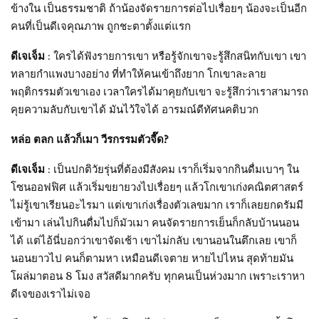
ข้างใน เป็นธรรมชาติ ถ้าน้องจัดรายการต่อไปเรื่อยๆ น้องจะเป็นอีก
คนที่เป็นดีเจคุณภาพ ถูกชะตาตั้งแต่แรก
ดีเจเจ็ม
: ใครได้ฟังรายการเขา หรือรู้จักเขาจะรู้สึกสนิทกับเขา เขา
ทลายกำแพงบางอย่าง ที่ทำให้คนเข้าถึงยาก โกเขาละลาย
พฤติกรรมตัวเขาเอง เวลาใครได้มาคุยกับเขา จะรู้สึกว่าเราสามารถ
คุยความลับกับเขาได้ มันไว้ใจได้ อารมณ์ดีทัศนคติบวก
หล่อ ตลก แล้วก็เมา วีรกรรมตัวจี๊ด?
ดีเจเจ็ม
: เป็นปกติวัยรุ่นที่ต้องมีสังคม เราก็เริ่มจากกินดื่มเบาๆ ใน
โซนออฟฟิศ แล้วเริ่มขยายวงไปเรื่อยๆ แล้วโกเขาเก่งคณิตศาสตร์
ไม่รู้เขาเรียนอะไรมา แต่เขาเก่งเรื่องตัวเลขมาก เราก็เลยยกดรัมมี
เข้ามา เล่นไปกินดื่มไปก็มัวเมา คนจัดรายการเย็นก็กลับบ้านนอน
ได้ แต่ไอ้นี่บอกว่าเขาจัดเช้า เขาไม่กลับ เขานอนในตึกเลย เขาก็
นอนยาวไป คนก็ตามหา เหมือนดีเจตาย หายไปไหน สุดท้ายมัน
โผล่มาตอน 8 โมง สวัสดีมากครับ ทุกคนเป็นห่วงมาก เพราะเราหา
ดีเจของเราไม่เจอ