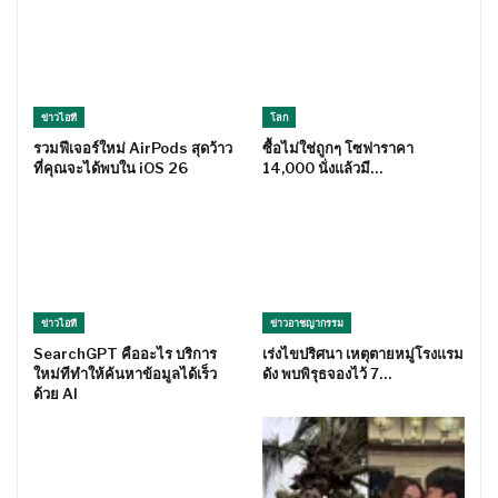
ข่าวไอที
โลก
รวมฟีเจอร์ใหม่ AirPods สุดว้าว
ซื้อไม่ใช่ถูกๆ โซฟาราคา
ที่คุณจะได้พบใน iOS 26
14,000 นั่งแล้วมี…
ข่าวไอที
ข่าวอาชญากรรม
SearchGPT คืออะไร บริการ
เร่งไขปริศนา เหตุตายหมู่โรงแรม
ใหม่ทีทำให้ค้นหาข้อมูลได้เร็ว
ดัง พบพิรุธจองไว้ 7…
ด้วย AI