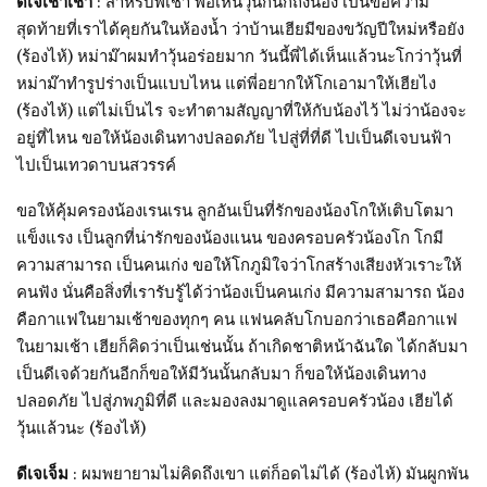
ดีเจเชาเชา
: สำหรับพี่เชา พอเห็นวุ้นก็นึกถึงน้อง เป็นข้อความ
สุดท้ายที่เราได้คุยกันในห้องน้ำ ว่าบ้านเฮียมีของขวัญปีใหม่หรือยัง
(ร้องไห้) หม่าม๊าผมทำวุ้นอร่อยมาก วันนี้พี่ได้เห็นแล้วนะโกว่าวุ้นที่
หม่าม๊าทำรูปร่างเป็นแบบไหน แต่พี่อยากให้โกเอามาให้เฮียไง
(ร้องไห้) แต่ไม่เป็นไร จะทำตามสัญญาที่ให้กับน้องไว้ ไม่ว่าน้องจะ
อยู่ที่ไหน ขอให้น้องเดินทางปลอดภัย ไปสู่ที่ที่ดี ไปเป็นดีเจบนฟ้า
ไปเป็นเทวดาบนสวรรค์
ขอให้คุ้มครองน้องเรนเรน ลูกอันเป็นที่รักของน้องโกให้เติบโตมา
แข็งแรง เป็นลูกที่น่ารักของน้องแนน ของครอบครัวน้องโก โกมี
ความสามารถ เป็นคนเก่ง ขอให้โกภูมิใจว่าโกสร้างเสียงหัวเราะให้
คนฟัง นั่นคือสิ่งที่เรารับรู้ได้ว่าน้องเป็นคนเก่ง มีความสามารถ น้อง
คือกาแฟในยามเช้าของทุกๆ คน แฟนคลับโกบอกว่าเธอคือกาแฟ
ในยามเช้า เฮียก็คิดว่าเป็นเช่นนั้น ถ้าเกิดชาติหน้าฉันใด ได้กลับมา
เป็นดีเจด้วยกันอีกก็ขอให้มีวันนั้นกลับมา ก็ขอให้น้องเดินทาง
ปลอดภัย ไปสู่ภพภูมิที่ดี และมองลงมาดูแลครอบครัวน้อง เฮียได้
วุ้นแล้วนะ (ร้องไห้)
ดีเจเจ็ม
: ผมพยายามไม่คิดถึงเขา แต่ก็อดไม่ได้ (ร้องไห้) มันผูกพัน