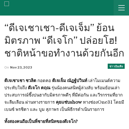
“ดีเจเชาเชา-ดีเจเจ็ม” ย้อน
มิตรภาพ “ดีเจโก” ปล่อยโฮ!
ชาติหน้าขอทำงานด้วยกันอีก
ข่าวบันเทิง
On
Nov 23, 2023
ดีเจเชาเชา ชวลิต
กอดคอ
ดีเจเจ็ม ณัฏฐ์ปวินท์
เล่าโมเมนต์ความ
ประทับใจถึง
ดีเจโก ตฤณ
รุ่นน้องคนสนิทผู้ล่วงลับ พร้อมย้อนเล่า
ประสบการณ์ซึ้งปนฮากับมิตรภาพดีๆ ที่มีต่อกัน และวีรกรรมที่ยาก
จะลืมเลือน ผ่านทางรายการ
คุยแซ่บshow
ทางช่องOne31 โดยมี
เบนซ์ พรชิตา และ บูม สุภาพร เป็นพิธีกรดำเนินรายการ
ทั้งสองคนถือเป็นพี่ชายที่สนิทของดีเจโก?