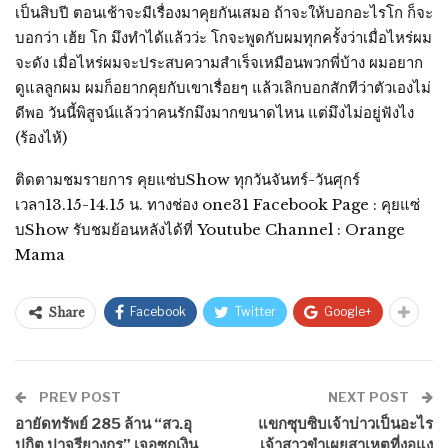
เป็นสิบปี ตอนเช้าจะมีเรื่องมาคุยกันเสมอ ถ้าจะให้บอกอะไรโก ก็จะ
บอกว่า เฮ้ย โก มึงทำได้แล้วว่ะ โกจะพูดกับผมทุกครั้งว่าเมื่อไหร่ผม
จะดัง เมื่อไหร่ผมจะประสบความสำเร็จเหมือนพวกพี่บ้าง ผมอยาก
ดูแลลูกผม ผมก็อยากคุยกับเขาเรื่อยๆ แล้วเลิกบอกสักทีว่าตัวเองไม่
ดีพอ วันนี้พิสูจน์แล้วว่าคนรักมึงมากขนาดไหน แต่มึงไม่อยู่ฟังไง
(ร้องไห้)
ติดตามชมรายการ คุยแซ่บShow ทุกวันจันทร์-วันศุกร์
เวลา13.15-14.15 น. ทางช่อง one31 Facebook Page : คุยแซ่
บShow รับชมย้อนหลังได้ที่ Youtube Channel : Orange
Mama
Facebook
Twitter
Google+
Share
PREV POST
NEXT POST
อายัดทรัพย์ 285 ล้าน “สว.อุ
แขกซุบซิบเจ้าบ่าวเป็นอะไร
ปกิต ปาจรียางกูร” เจอซุกเงิน
เจ้าสาวขำเผยสาเหตุที่งอแง