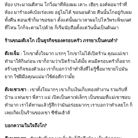
ห้อง ประมาณตีสาม โกวิ่งมาที่ห้องผม เคาะ เฮียๆ องค์พ่อมารำที่
ห้อง มารำองค์เบ้อเร่อเลย อยู่ไม่ได้ ขอนอนด้วย คืนนั้นโกอยู่กับผม
ทั้งคืน ตอนเช้าก็มาขอขมา ตั้งแต่นั้นมาเวลาผมไปไหว้พระพิฆเนศ
ที่ไหน โกก็จะตามไปด้วย ก็เริ่มนับถือตั้งแต่วันนั้นเป็นต้นมา
ร้านขนมดีเจโก เป็นธุรกิจของครอบครัว ภรรยาเป็นคนทำ?
ดีเจเจ็ม
: โกเขาตั้งใจมาก แรกๆ โกเขาไม่ได้เปิดร้าน คุณแม่เขา
ทำมาให้กินก่อน เขาก็ถามว่าเปิดร้านได้มั้ย คนมีครอบครัวก็อยาก
สร้างธุรกิจของตัวเอง เราก็บอกว่าถ้าทำสิ่งที่ไม่รู้ซื้อมาขายไปมัน
ยาก ใช่ฝีมือคุณแม่มาใช้ต่อดีกว่ามั้ย
ดีเจเชาเชา
: เขาตั้งใจมากๆ เขาเก็บเงินเก็บทองทำงาน รวมกับที่
บ้าน แฟนเขา พี่สาว แม่ เปิดเป็นคาเฟ่เล็กๆ เป็นขนมที่แม่เขาชอบ
ทำมาก เราได้ทานแล้วรู้สึกว่ามันอร่อยมากๆ เราบอกว่าทำเลยโก ก็
เลยเกิดเป็นร้านของเขา ซีซั่นเฮ้าส์
บอกความในใจถึงโก?