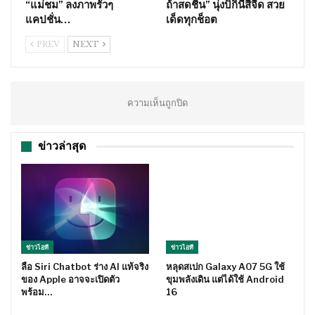
“แม่ชม” ลงภาพรัวๆ
ถ้าสดชื่น” นุ่งบิกินี่สีจี๊ด สวย
แคปชั่น…
เด็ดทุกช็อต
PREV
NEXT
ความเห็นถูกปิด
ข่าวล่าสุด
ข่าวไอที
ข่าวไอที
ลือ Siri Chatbot ร่าง AI แท้จริง
หลุดสเปก Galaxy A07 5G ใช้
ของ Apple อาจจะเปิดตัว
ขุมพลังเดิน แต่ได้ใช้ Android
พร้อม…
16