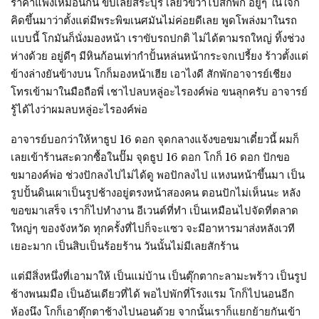
ราคาแพงเหมือนกัน ขับเลยสระบุรี เลี้ยวขวาไปสักพัก อยู่ๆ ในใจก็
คิดขึ้นมาว่าตั้งแต่มีพระพิฆเนศมันไม่ค่อยดีเลย พูดโพล่งมาในรถ
แบบนี้ โกมันก็นั่งมองหน้า เราขับรถปกติ ไม่ได้ตามรถใหญ่ ทิ้งช่วง
ห่างด้วย อยู่ดีๆ มีหินก้อนเท่ากำปั้นหล่นหน้ากระจกเปรี้ยง ร้าวตั้งแต่
ข้างล่างยันข้างบน โกก็มองหน้าเฮีย เอาไงดี สักพักอาจารย์เชียง
โทรเข้ามาในมือถือพี่ เชาไปลบหลู่อะไรองค์พ่อ ขนลุกครับ อาจารย์
รู้ได้ไงว่าผมลบหลู่อะไรองค์พ่อ
อาจารย์บอกว่าให้หาธูป 16 ดอก จุดกลางแจ้งขอขมาเดี๋ยวนี้ ผมก็
เลยเข้าร้านสะดวกซื้อในปั๊ม จุดธูป 16 ดอก โกก็ 16 ดอก ปักขอ
ขมาองค์พ่อ ช่วงปักลงไปไม่ได้ดู พอปักลงไป แหงนหน้าขึ้นมา เป็น
รูปปั้นดินเผาเป็นรูปช้างอยู่ตรงหน้าสองคน ตอนปักไม่เห็นนะ หลัง
ขอขมาเสร็จ เราก็ไปทำงาน อีเวนต์ที่ทำ เป็นเหมือนไปจัดที่ตลาด
ใหญ่ๆ ของจังหวัด ทุกครั้งที่ไปก็จะแซว จะมีอาหารมาส่งหลังเวที
เยอะมาก เป็นสิบเป็นร้อยร้าน วันนั้นไม่มีเลยสักร้าน
แต่มีสิ่งหนึ่งที่เอามาให้ เป็นแม่บ้าน เป็นตุ๊กตากะลามะพร้าว เป็นรูป
ช้างพนมมือ เป็นอันเดียวที่ได้ พอไปพักที่โรงแรม โกก็ไปนอนอีก
ห้องนึง โกก็เอาตุ๊กตาช้างไปนอนด้วย จากนั้นเราก็แยกย้ายกันเข้า