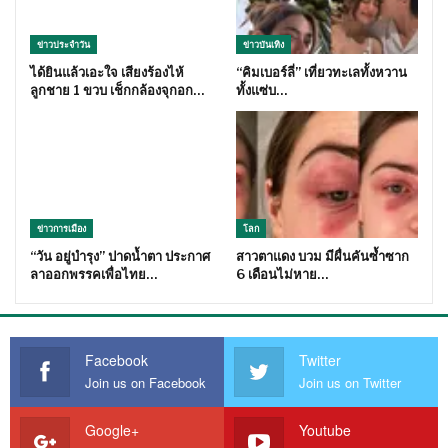
ข่าวประจำวัน
ข่าวบันเทิง
ได้ยินแล้วเอะใจ เสียงร้องไห้
“คิมเบอร์ลี่” เที่ยวทะเลทั้งหวาน
ลูกชาย 1 ขวบ เช็กกล้องจุกอก…
ทั้งแซ่บ…
ข่าวการเมือง
โลก
“วัน อยู่บำรุง” ปาดน้ำตา ประกาศ
สาวตาแดง บวม มีผื่นคันซ้ำซาก
ลาออกพรรคเพื่อไทย…
6 เดือนไม่หาย…
Facebook
Twitter
Join us on Facebook
Join us on Twitter
Google+
Youtube