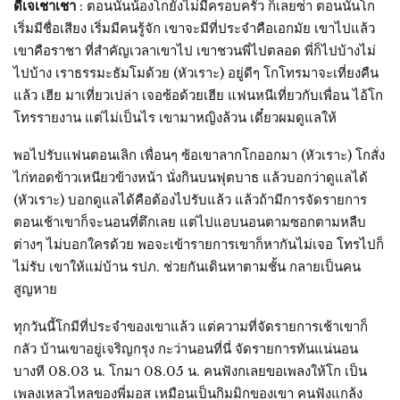
ดีเจเชาเชา
: ตอนนั้นน้องโกยังไม่มีครอบครัว ก็เลยซ่า ตอนนั้นโก
เริ่มมีชื่อเสียง เริ่มมีคนรู้จัก เขาจะมีที่ประจำคือเอกมัย เขาไปแล้ว
เขาคือราชา ที่สำคัญเวลาเขาไป เขาชวนพี่ไปตลอด พี่ก็ไปบ้างไม่
ไปบ้าง เราธรรมะธัมโมด้วย (หัวเราะ) อยู่ดีๆ โกโทรมาจะเที่ยงคืน
แล้ว เฮีย มาเที่ยวเปล่า เจอซ้อด้วยเฮีย แฟนหนีเที่ยวกับเพื่อน ไอ้โก
โทรรายงาน แต่ไม่เป็นไร เขามาหญิงล้วน เดี๋ยวผมดูแลให้
พอไปรับแฟนตอนเลิก เพื่อนๆ ซ้อเขาลากโกออกมา (หัวเราะ) โกสั่ง
ไก่ทอดข้าวเหนียวข้างหน้า นั่งกินบนฟุตบาธ แล้วบอกว่าดูแลได้
(หัวเราะ) บอกดูแลได้คือต้องไปรับแล้ว แล้วถ้ามีการจัดรายการ
ตอนเช้าเขาก็จะนอนที่ตึกเลย แต่ไปแอบนอนตามซอกตามหลืบ
ต่างๆ ไม่บอกใครด้วย พอจะเข้ารายการเขาก็หากันไม่เจอ โทรไปก็
ไม่รับ เขาให้แม่บ้าน รปภ. ช่วยกันเดินหาตามชั้น กลายเป็นคน
สูญหาย
ทุกวันนี้โกมีที่ประจำของเขาแล้ว แต่ความที่จัดรายการเช้าเขาก็
กลัว บ้านเขาอยู่เจริญกรุง กะว่านอนที่นี่ จัดรายการทันแน่นอน
บางที 08.03 น. โกมา 08.05 น. คนฟังกเลยขอเพลงให้โก เป็น
เพลงเหลวไหลของพี่มอส เหมือนเป็นกิมมิกของเขา คนฟังแกล้ง