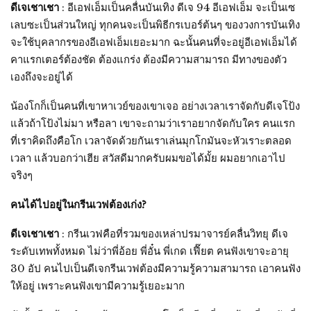
ดีเจเชาเชา
: อีเอฟเอ็มเป็นคลื่นบันเทิง ดีเจ 94 อีเอฟเอ็ม จะเป็นเซ
เลบซะเป็นส่วนใหญ่ ทุกคนจะเป็นพิธีกรเบอร์ต้นๆ ของวงการบันเทิง
จะใช้บุคลากรของอีเอฟเอ็มเยอะมาก ฉะนั้นคนที่จะอยู่อีเอฟเอ็มได้
คาแรกเตอร์ต้องชัด ต้องแกร่ง ต้องมีความสามารถ มีทางของตัว
เองถึงจะอยู่ได้
น้องโกก็เป็นคนที่เขาหาเวย์ของเขาเจอ อย่างเวลาเราจัดกับดีเจโป้ง
แล้วถ้าโป้งไม่มา หรือลา เขาจะถามว่าเราอยากจัดกับใคร คนแรก
ที่เราคิดถึงคือโก เวลาจัดด้วยกันเราเล่นมุกโกมันจะหัวเราะตลอด
เวลา แล้วบอกว่าเฮีย สวัสดีมากครับผมขอได้มั้ย ผมอยากเอาไป
จริงๆ
คนได้ไปอยู่ในกรีนเวฟต้องเก่ง?
ดีเจเชาเชา
: กรีนเวฟคือที่รวมของเหล่าปรมาจารย์คลื่นวิทยุ ดีเจ
ระดับเทพทั้งหมด ไม่ว่าพี่อ้อย พี่อั๋น พี่เกด เฟี๊ยต คนฟังเขาจะอายุ
30 อัป คนไปเป็นดีเจกรีนเวฟต้องมีความรู้ความสามารถ เอาคนฟัง
ให้อยู่ เพราะคนฟังเขามีความรู้เยอะมาก