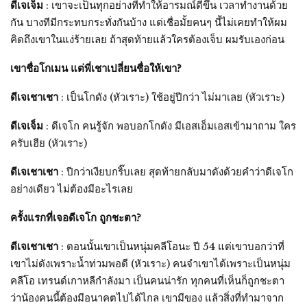
ดีเจเจ็ม
: เขาจะเป็นทุกอย่างที่ทำให้อารมณ์ดีขึ้น เวลาทำงานด้วย
กัน บางทีมีกระทบกระทั่งกันบ้าง แต่เชื่อมั้ยคนๆ นี้ไม่เคยทำให้ผม
คิดถึงเขาในแง่ร้ายเลย ถ้าสุดท้ายแล้วใครต้องเจ็บ ผมรับเองก่อน
เขาชื่อโกเมน แต่พี่เชาเปลี่ยนชื่อให้เขา?
ดีเจเชาเชา
: เป็นโกดัง (หัวเราะ) ใช้อยู่ปีกว่า ไม่มาเลย (หัวเราะ)
ดีเจเจ็ม
: ดีเจโก คนรู้จัก พอบอกโกดัง มีเอสเอ็มเอสเข้ามาถาม ใคร
ครับเฮีย (หัวเราะ)
ดีเจเชาเชา
: ปีกว่าเงียบกริ๊บเลย สุดท้ายกลับมาดังด้วยคำว่าดีเจโก
อย่างเดียว ไม่ต้องมีอะไรเลย
ครั้งแรกที่เจอดีเจโก ถูกชะตา?
ดีเจเชาเชา
: ตอนนั้นเขาเป็นหนุ่มคลีโอนะ ปี 54 แต่เขาบอกว่าที่
เขาไม่ดังเพราะน้ำท่วมพอดี (หัวเราะ) คนจำเขาได้เพราะเป็นหนุ่ม
คลีโอ เทรนด์เกาหลีกำลังมา เป็นคนน่ารัก ทุกคนที่เห็นก็ถูกชะตา
ว่าน้องคนนี้ต้องมีอนาคตไปได้ไกล เขามีของ แล้วสิ่งที่ทำมาจาก