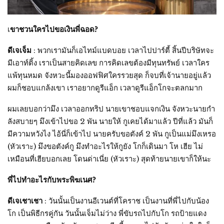
เ
ขาชวนใครไปขอเงินพี่ฉอด?
ดีเจเจ็ม
: พวกเรามันก็เอไทม์แบดบอย เวลาไปปาร์ตี้ สิ้นปีบริษัทจะ
มีเอาท์ติ้ง เราเป็นสายคิดเลข การคิดเลขต้องมีทุนทรัพย์ เวลาใคร
แพ้ทุนหมด จังหวะนี้มองออฟฟิศใครรวยสุด ก็จบที่เจ้านายอยู่แล้ว
ผมก็ชอบแกล้งเขา เราอยากดูรีแอ็ก เวลาดูรีแอ็กโกจะตลกมาก
ผมเลยบอกว่ามึง เวลาออกทริป นายเขาชอบแจกเงิน จังหวะนายกำ
ลังสบายๆ มึงเข้าไปขอ 2 พัน นายให้ กูเคยได้มาแล้ว ปีที่แล้ว มันก็
มีความหวังไง ไอ้นี่ก็เข้าไป นายครับขอตังค์ 2 พัน กูเป็นแม่มึงเหรอ
(หัวเราะ) มึงขอตังค์กู มึงทำอะไรให้กูยัง โกก็เดินมา โห เฮีย ไม่
เหมือนที่เฮียบอกเลย โดนด่าเนี่ย (หัวเราะ) สุดท้ายนายเขาก็ให้นะ
พี่ไปทำอะไรกับพระพิฆเนศ?
ดีเจเชาเชา
: วันนั้นเป็นงานอีเวนต์ที่โคราช เป็นงานที่พี่ไปกับน้อง
โก เป็นพิธีกรคู่กัน วันนั้นเจ็มไม่ว่าง พี่ขับรถไปกับโก รถป้ายแดง