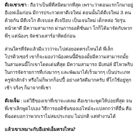
ดีเจเชาเชา
: ถือว่าเป็นพี่ที่สนิทมากที่สุด เพราะว่าตอนแรกโกมาอยู่
อีเอฟเอ็มก่อน มีการประกวดหาดีเจใหม่ ตอนนั้นได้ดีเจใหม่ 3 คน
ด้วยกัน มีดีเจโก ดีเจบอล ดีเจป๊อบ เป็นเจนใหม่ เด็กหล่อ วัยรุ่น
หน้าตาดี มีความสามารถ ผ่านการออดิชั่นมา โกก็ได้มาจัดกับพวก
พี่ๆ แต่น้องๆ จัดช่วงเสาร์อาทิตย์ก่อน
ส่วนใครที่จัดแล้วมีแววว่าจะไปต่อยอดตรงไหนได้ พี่เล็ก
โปรดิวเซอร์ เขาก็จะมองว่าน้องคนนี้มีของมั้ยมีความสามารถมั้ย
ในสามคนนี้โกเขาโดดเด่นที่สุด มีความสามารถ มีเสน่ห์ มีไหวพริบ
ในการจัดรายการที่เก่งมากๆ และพัฒนาได้เร็วมากๆ เป็นประเภท
ครูพักลักจำ หรือไม่ก็พวกก็อปปี้ อย่างสวัสดีมากครับ ที่โกใช้อยู่ทุก
เช้า จริงๆ ก็มาจากพี่เชา
ดีเจเจ็ม
: แต่วิธีของเขาที่เขาจะเคลม คือเขาจะพูดให้บ่อยที่สุด จน
พี่เชาเลิกพูดไปเอง วิธีการออดิชั่นของเอไทม์จะแปลกกว่าที่อื่น คือ
พี่ฉอดบอกว่าพวกเราไม่สมประกอบ ไม่ปกติ แต่ทำงานได้
แล้วเขาเหมาะกับอีเอฟเอ็มตรงไหน?