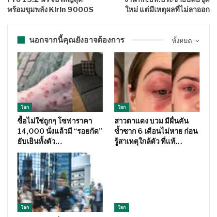
พร้อมขุมพลัง Kirin 9000S
ใหม่ แต่มีเหตุผลที่ไม่ลาออก
นอกจากนี้คุณยังอาจต้องการ
ทั้งหมด
โลก
โลก
ซื้อไม่ใช่ถูกๆ โซฟาราคา
สาวตาแดง บวม มีผื่นคัน
14,000 นั่งแล้วมี “รอยกัด”
ซ้ำซาก 6 เดือนไม่หาย ก่อน
ยับเยินทั้งตัว…
รู้สาเหตุใกล้ตัว ที่แท้…
โลก
โลก