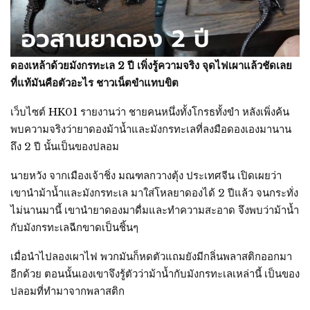
ดองเหล้าด้วยมังกรทะเล 2 ปี เพิ่งรู้ความจริง จุดไฟเผาแล้วชัดเลย
ที่แท้มันคือตัวอะไร ชาวเน็ตขำแทบขิต
เว็บไซต์ HK01 รายงานว่า ชายคนหนึ่งทั้งโกรธทั้งขำ หลังเพิ่งค้น
พบความจริงว่ายาดองม้าน้ำและมังกรทะเลที่ลงมือดองเองมานาน
ถึง 2 ปี นั้นเป็นของปลอม
นายหวัง จากเมืองเจ้าชิ่ง มณฑลกวางตุ้ง ประเทศจีน เปิดเผยว่า
เขานำม้าน้ำและมังกรทะเล มาใส่โหลยาดองได้ 2 ปีแล้ว จนกระทั่ง
ไม่นานมานี้ เขานำยาดองมาดื่มและทำความสะอาด จึงพบว่าม้าน้ำ
กับมังกรทะเลฉีกขาดเป็นชิ้นๆ
เมื่อนำไปลองเผาไฟ พวกมันก็หดตัวแถมยังมีกลิ่นพลาสติกออกมา
อีกด้วย ตอนนั้นเองเขาจึงรู้ตัวว่าม้าน้ำกับมังกรทะเลเหล่านี้ เป็นของ
ปลอมที่ทำมาจากพลาสติก