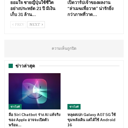
ยอมใจ ชายญี่ปุ่นใช้ชีวิต
เปิดวาร์ปเจ้าของผลงาน
อย่างประหยัด 21 ปี มีเงิน
“ล่าเมฆเพื่อวาด” น่ารักยิ่ง
เก็บ 31 ล้าน…
กว่าภาพที่วาด…
PREV
NEXT
ความเห็นถูกปิด
ข่าวล่าสุด
ข่าวไอที
ข่าวไอที
ลือ Siri Chatbot ร่าง AI แท้จริง
หลุดสเปก Galaxy A07 5G ใช้
ของ Apple อาจจะเปิดตัว
ขุมพลังเดิน แต่ได้ใช้ Android
พร้อม…
16