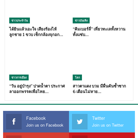
ข่าวประจำวัน
ข่าวบันเทิง
ได้ยินแล้วเอะใจ เสียงร้องไห้
“คิมเบอร์ลี่” เที่ยวทะเลทั้งหวาน
ลูกชาย 1 ขวบ เช็กกล้องจุกอก…
ทั้งแซ่บ…
ข่าวการเมือง
โลก
“วัน อยู่บำรุง” ปาดน้ำตา ประกาศ
สาวตาแดง บวม มีผื่นคันซ้ำซาก
ลาออกพรรคเพื่อไทย…
6 เดือนไม่หาย…
Facebook
Twitter
Join us on Facebook
Join us on Twitter