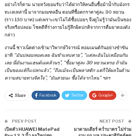
อย่างไรก็ตาม นายหวังยอมรับว่าได้ฝากให้คนอื่นซื้อม้าน้ำกับมังกร
ทะเลเหล่านี้ มาจากมณฑลอื่น ตอนที่ซื้อตกราคาคู่ละ 30 หยวน
(ราว 150 บาท) แต่เพราะเขาไม่ได้ซื้อบ่อยๆ จึงดูไม่รู้ว่ามันเป็นของ
จริงหรือปลอม โชคดีที่ร่างกายไม่รู้สึกผิดปกติจากการดื่มยาดองดัง
กล่าว
งานนี้ ชาวเน็ตต่างเข้ามาวิพากษ์วิจารณ์ คอมเมนต์กันอย่างขำขัน
อาทิ
“มันปลอมหมดเลย ฉันขำแทบตาย”, “แต่ละอันไม่เหมือนกัน
เลย นี่มันงานแฮนด์เมดล้วนๆ”, “ซื้อมาคู่ละ 30 หยวนเหรอ ถ้ามัน
เป็นของแท้ก็แปลกแล้ว”, “ถึงแม้จะเป็นพลาสติก แต่ก็ให้ผลในด้าน
ความสบายทางจิตใจ”, “มันสวยนะ ซื้อได้จากไหน” ฯลฯ
Facebook
Twitter
Google+
Share
PREV POST
NEXT POST
เปิดตัว HUAWEI MatePad
มาดามเดียร์ คว่ำบาตร ไม่ร่วม
Pro 13.2 นิ้ว จอใหญ่สุด
งาน กก.บห.ประชาธิปัตย์ชุด