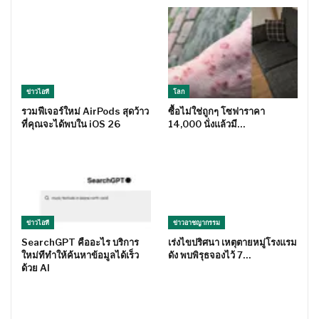
ข่าวไอที
โลก
รวมฟีเจอร์ใหม่ AirPods สุดว้าว
ซื้อไม่ใช่ถูกๆ โซฟาราคา
ที่คุณจะได้พบใน iOS 26
14,000 นั่งแล้วมี…
ข่าวไอที
ข่าวอาชญากรรม
SearchGPT คืออะไร บริการ
เร่งไขปริศนา เหตุตายหมู่โรงแรม
ใหม่ทีทำให้ค้นหาข้อมูลได้เร็ว
ดัง พบพิรุธจองไว้ 7…
ด้วย AI