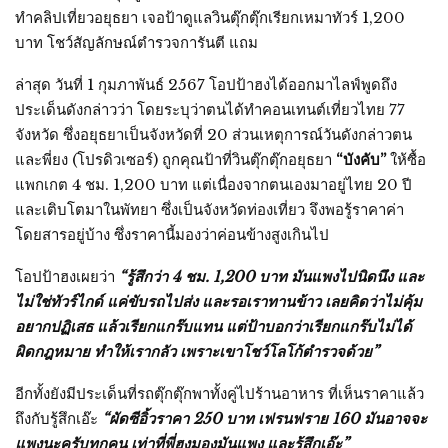
ทำคลิปเที่ยวอยุธยา เจอป้าดูแลวินตุ๊กตุ๊กเรียกเหมาทัวร์ 1,200
บาท โชว์สัญลักษณ์ตำรวจการันตี แถม
ล่าสุด วันที่ 1 กุมภาพันธ์ 2567 โอปป้าฮงได้ออกมาไลฟ์พูดถึง
ประเด็นดังกล่าวว่า โดยระบุว่าตนได้ทำคอนเทนต์เที่ยวไทย 77
จังหวัด ซึ่งอยุธยาเป็นจังหวัดที่ 20 ส่วนเหตุการณ์วันดังกล่าวตน
และพี่ยง (โปรดิวเซอร์) ถูกคุณป้าที่วินตุ๊กตุ๊กอยุธยา
“บังคับ”
ให้ซื้อ
แพกเกต 4 ชม. 1,200 บาท แต่เนื่องจากตนเองมาอยู่ไทย 20 ปี
และเติบโตมาในพัทยา ซึ่งเป็นจังหวัดท่องเที่ยว จึงพอรู้ราคาค่า
โดยสารอยู่บ้าง ซึ่งราคานี้มองว่าค่อนข้างสูงเกินไป
โอปป้าฮงเผยว่า
“รู้สึกว่า 4 ชม. 1,200 บาท มันแพงไปนิดนึง และ
ไม่ใช่ทัวร์ไกด์ แค่ขับรถไปส่ง และรอเราทานข้าว เลยคิดว่าไม่คุ้ม
อยากปฏิเสธ แล้วเรียกแกร๊บแทน แต่ป้าบอกว่าเรียกแกร๊บไม่ได้
ผิดกฎหมาย ทำให้เรากลัว เพราะเขาโชว์โลโก้ตำรวจด้วย”
อีกทั้งยังมีประเด็นที่รถตุ๊กตุ๊กพาทั้งคู่ไปร้านอาหาร ที่เห็นราคาแล้ว
ถึงกับรู้สึกเอ๊ะ
“ผัดซีอิ้วราคา 250 บาท เฟรนฟราย 160 มันอาจจะ
แพงนะครับทุกคน เท่าที่พี่ฮงมองมันแพง และรู้สึกเอ๊ะ”