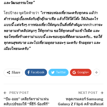
และวัฒนธรรมไทย”
โฮปป้าฮง พูดปิดท้ายว่า
“เราชอบท่องเที่ยวนะครับทุกคน แม้ว่า
ตำรวจอยู่เบื้องหลังกับตุ๊กตุ๊กมาเฟีย แล้วก็ให้ใต้โต๊ะ ให้เงินอะไร
แบบนี้ แต่จริงๆ การท่องเที่ยวให้สนุกเป็นสิ่งที่สำคัญมากกว่า เราจะ
พยายามทำคลิปสนุกๆ ให้ทุกท่าน ขอให้ทุกคนห้ามเข้าใจผิด และ
ขอโทษที่สร้างดราม่าแบบนี้ และขอบคุณที่ติดตามนะครับ… ขอให้
ทุกคนสุขสบาย และไปเที่ยวอยุธยาเยอะๆ นะครับ รักอยุธยา และ
เมืองไทยนะครับ”
Facebook
Twitter
Google+
Share
PREV POST
NEXT POST
“บีม-ออย” เคลียร์ดราม่าแฟน
หลุดเรนเดอร์ Samsung
คลับเปย์ของให้ “พี่ธีร์-น้องพีร์”
Galaxy Z Flip6 คล้ายเดิมแต่