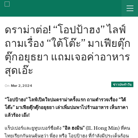
ดราม่าต่อ! “โอปป้าฮง” ไลฟ์
ถามเรื่อง “ใต้โต๊ะ” มาเฟียตุ๊ก
ตุ๊กอยุธยา แถมเจอค่าอาหาร
สุดเอ๊ะ
ข่าวประจำวัน
On
Mar 2, 2024
“โอปป้าฮง” ไลฟ์เปิดใจปมดราม่าครั้งแรก ถามตำรวจเรื่อง “ใต้
โต๊ะ” มาเฟียตุ๊กตุ๊กอยุธยา เล่าเพิ่มปมพาไปร้านอาหาร เห็นราคา
แล้วร้อง เอ๊ะ!
แร็ปเปอร์และยูทูบเบอร์ชื่อดัง
“อิล ฮงมิน”
(IL Hong Min) ที่คน
ไทยเรียกกันจนคุ้นหูว่า พี่ฮง หรือ โอปป้าฮง ที่กำลังมีประเด็นร้อน