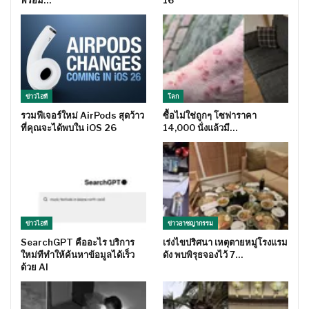
พร้อม…
16
ข่าวไอที
โลก
รวมฟีเจอร์ใหม่ AirPods สุดว้าว
ซื้อไม่ใช่ถูกๆ โซฟาราคา
ที่คุณจะได้พบใน iOS 26
14,000 นั่งแล้วมี…
ข่าวไอที
ข่าวอาชญากรรม
SearchGPT คืออะไร บริการ
เร่งไขปริศนา เหตุตายหมู่โรงแรม
ใหม่ทีทำให้ค้นหาข้อมูลได้เร็ว
ดัง พบพิรุธจองไว้ 7…
ด้วย AI