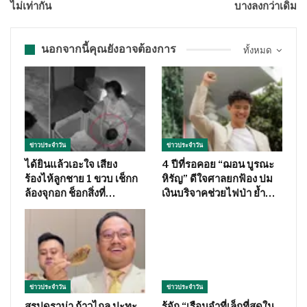
ไม่เท่ากัน
บางลงกว่าเดิม
นอกจากนี้คุณยังอาจต้องการ
ทั้งหมด
ข่าวประจำวัน
ข่าวประจำวัน
ได้ยินแล้วเอะใจ เสียง
4 ปีที่รอคอย “ฌอน บูรณะ
ร้องไห้ลูกชาย 1 ขวบ เช็กก
หิรัญ” ดีใจศาลยกฟ้อง ปม
ล้องจุกอก ช็อกสิ่งที่…
เงินบริจาคช่วยไฟป่า ย้ำ…
ข่าวประจำวัน
ข่าวประจำวัน
สรุปดราม่า ก้าวไกล ปะทะ
รู้จัก “เรือนจำที่เล็กที่สุดใน