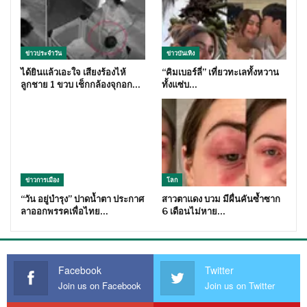
ข่าวประจำวัน
ข่าวบันเทิง
ได้ยินแล้วเอะใจ เสียงร้องไห้
“คิมเบอร์ลี่” เที่ยวทะเลทั้งหวาน
ลูกชาย 1 ขวบ เช็กกล้องจุกอก…
ทั้งแซ่บ…
ข่าวการเมือง
โลก
“วัน อยู่บำรุง” ปาดน้ำตา ประกาศ
สาวตาแดง บวม มีผื่นคันซ้ำซาก
ลาออกพรรคเพื่อไทย…
6 เดือนไม่หาย…
Facebook
Twitter
Join us on Facebook
Join us on Twitter