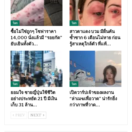
โลก
โลก
ซื้อไม่ใช่ถูกๆ โซฟาราคา
สาวตาแดง บวม มีผื่นคัน
14,000 นั่งแล้วมี “รอยกัด”
ซ้ำซาก 6 เดือนไม่หาย ก่อน
ยับเยินทั้งตัว…
รู้สาเหตุใกล้ตัว ที่แท้…
โลก
โลก
ยอมใจ ชายญี่ปุ่นใช้ชีวิต
เปิดวาร์ปเจ้าของผลงาน
อย่างประหยัด 21 ปี มีเงิน
“ล่าเมฆเพื่อวาด” น่ารักยิ่ง
เก็บ 31 ล้าน…
กว่าภาพที่วาด…
PREV
NEXT