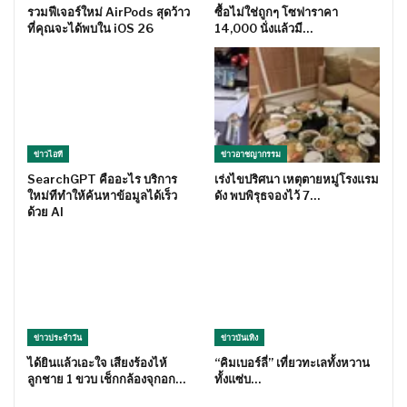
รวมฟีเจอร์ใหม่ AirPods สุดว้าว
ซื้อไม่ใช่ถูกๆ โซฟาราคา
ที่คุณจะได้พบใน iOS 26
14,000 นั่งแล้วมี…
ข่าวไอที
ข่าวอาชญากรรม
SearchGPT คืออะไร บริการ
เร่งไขปริศนา เหตุตายหมู่โรงแรม
ใหม่ทีทำให้ค้นหาข้อมูลได้เร็ว
ดัง พบพิรุธจองไว้ 7…
ด้วย AI
ข่าวประจำวัน
ข่าวบันเทิง
ได้ยินแล้วเอะใจ เสียงร้องไห้
“คิมเบอร์ลี่” เที่ยวทะเลทั้งหวาน
ลูกชาย 1 ขวบ เช็กกล้องจุกอก…
ทั้งแซ่บ…