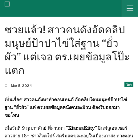
ซวยแล้ว! สาวคนดังอัดคลิป
มนุษย์ป้าปาไข่ใส่ฐาน “ยั่ว
ผัว” แต่เจอ ตร.เผยข้อมูลโป๊ะ
แตก
โลก
On
Mar 5, 2024
เป็นเรื่อง! สาวคนดังหาทำคอนเทนต์ อัดคลิปโดนมนุษย์ป้าปาไข่
ฐาน “ยั่วผัว” แต่ ตร.เผยข้อมูลหนังคนละม้วน ต้องรีบออกมา
ขอโทษ
เมื่อวันที่ 9 กุมภาพันธ์ ที่ผ่านมา
“KiaraaKitty”
อินฟลูเอนเซอร์
สาวสาย 18+ ชาวสิงคโปร์ สตรีมสดขณะอยู่ในเมืองเกาสง ทางตอน