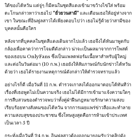
ใต้ของไต้หวัน แต่จู่ๆ ก็มีคนในชุดสีแดงเข้ามาขว้างไข่ใส่ พร้อม
ตะโกนกล่าวหาว่าเธอไป
“ยั่วยวนสามี”
และเตือนเธอให้อยู่ห่างจาก
เขา ในขณะที่อินฟูลสาวได้เพียงตอบไปว่า เธอไม่รู้ด้วยว่าสามีของ
บุคคลนั้นคือใคร
หลังจากที่บุคคลในชุดสีแดงเดินจากไปแล้ว เธอจึงได้หันมาพูดกับ
กล้องเพื่อคาดว่าการโจมตีดังกล่าว น่าจะเป็นผลมาจากการโพสต์
ของเธอบน OnlyFans ซึ่งเป็นแพลตฟอร์มเนื้อหาสำหรับผู้ใหญ่
และต่อในวันต่อมา (10 ก.พ.) เธอยังให้สัมภาษณ์กับนักข่าวไต้หวัน
ด้วยว่า เธอได้รายงานเหตุการณ์ดังกล่าวให้ตำรวจทราบแล้ว
อย่างไรก็ดี เมื่อวันที่ 11 ก.พ. ตำรวจเกาสงได้ออกมาตอบโต้ทันทีว่า
เรื่องที่เธอพูดไม่เป็นความจริง เธอไม่ได้มีการเข้ามาแจ้งความใดๆ
การสืบสวนของตำรวจพบว่าทั้งคู่ฝ่าฝืนกฎหมายรักษาความสงบ
เรียบร้อยทางสังคมของไต้หวัน จากการเผยแพร่ข่าวลือและทำลาย
ความสงบสุขของประชาชน ซึ่งโทษสูงสุดคือการห้ามเข้าประเทศ
เป็นเวลา 5 ปี
กระทั่งเมื่อวันที่ 24 ก.พ. อินฟลูสาวต้องออกมายอมรับว่าคลิปดัง