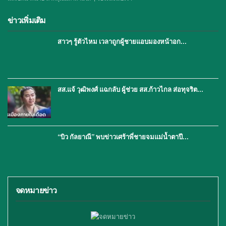
ข่าวเพิ่มเติม
สาวๆ รู้ตัวไหม เวลาถูกผู้ชายแอบมองหน้าอก…
สส.แจ้ วุฒิพงศ์ แฉกลับ ผู้ช่วย สส.ก้าวไกล ส่อทุจริต…
“บิว กัลยาณี” พบข่าวเศร้าพี่ชายจมแม่น้ำตาปี…
จดหมายข่าว