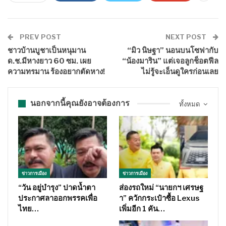
PREV POST
NEXT POST
ชาวบ้านบูชาเป็นหนุมาน
“มิว นิษฐา” นอนบนโซฟากับ
ด.ช.มีหางยาว 60 ซม. เผย
“น้องมาริน” แต่เจอลูกช็อตฟีล
ความทรมาน ร้องอยากตัดหาง!
ไม่รู้จะเอ็นดูใครก่อนเลย
นอกจากนี้คุณยังอาจต้องการ
ทั้งหมด
ข่าวการเมือง
ข่าวการเมือง
“วัน อยู่บำรุง” ปาดน้ำตา
ส่องรถใหม่ “นายกฯ เศรษฐ
ประกาศลาออกพรรคเพื่อ
า” ควักกระเป๋าซื้อ Lexus
ไทย…
เพิ่มอีก 1 คัน…