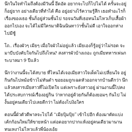
นึกในใจทำไมถึงต้องมีวันนี้ อึดอัด อยากจะไปก็ไปไม่ได้ ครั้นจะอยู่
ก็อยู่ยาก อย่างเดียวที่ทำได้ คือ อยู่อย่างไร้ความรู้สึก เธอทำอะไรก็
เรื่องของเธอ ชั้นก็อยู่ส่วนชั้นไป รอจนวันที่เธอทนไม่ไหวเก็บเสื้อผ้า
ออกไปเอง จะได้ไม่มีใครมาติฉินนินทาว่าชั้นไม่ดี เอาใจออกห่าง
ไปมีชู้
โถ.. เรื่องผัวๆ เมียๆ เมื่อใจผัวไม่อยู่แล้ว เมียเองก็รู้อยู่ว่าไม่รอด จะ
มาบีบบังคับใจกันไปถึงไหน? สงสารผัวบ้างเถอะ ถูกเมียทหารเพ่นก
ระบาลมา 9 ปีแล้ว
นึกว่างานนี้จะได้สบาย ที่ไหนได้เจอเมียสาวใจเด็ดไม่เปลี่ยนใจ อยู่
กินกันไปหม้อข้าวไม่ทันดำ ขอยอมถูกเฉดหัวออกจากบ้านดีกว่า นึก
แล้วสงสารเมียสาวที่ไม่เปิดใจ แต่เพราะยังสาวอยู่ ผ่านงานนี้ไปคง
ได้ประสบการณ์เรื่องอยู่กิน ว่าหากอยู่ด้วยกันก็ต้องยอมๆ กันไป ไม่
งั้นอยู่คนเดียวไปเลยดีกว่า ไม่ต้องไปง้อใคร
ตอนนี้ผัวตัวดีพาลจะไปได้ “เมียปุ้มปุ้ย” เข้าไปอีก ต้องมาตัดแบ่ง
เค้กก้อนใหม่ให้ขายหน้า แต่อดอยากปากแห้งอยู่คนเดียวมานาน
ทนเหงาไม่ไหวแล้วพี่น้องเอ้ย