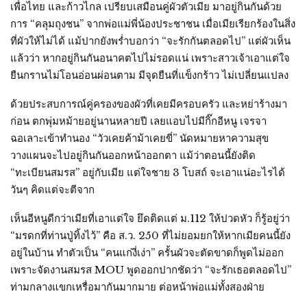
เพื่อไทย และก้าวไกล เปรียบเสมือนคู่ผัวตัวเมีย มาอยู่กินกันด้วย
การ “คลุมถุงชน” จากพ่อแม่พี่น้องประชาชน เมื่อเมียเรียกร้องในสิ่ง
ที่ผัวให้ไม่ได้ แม้ปากยังพร่ำบอกว่า “จะรักกันตลอดไป” แต่ผัวเห็น
แล้วว่า หากอยู่กินกันอนาคตไปไม่รอดแน่ เพราะสาวเจ้าเอาแต่ใจ
ยืนกรานไม่โอนอ่อนผ่อนตาม มีจุดยืนที่แข็งกร้าว ไม่เปลี่ยนแปลง
ด้วยประสบการณ์คู่ครองของผัวที่เคยมีครอบครัว และหย่าร้างมา
ก่อน ตกพุ่มหม้ายอยู่นานหลายปี เลยแอบไปมีกิ๊กอีหนู เจรจา
ฉอเลาะเข้าทำนอง “วัวเคยค้าม้าเคยขี่” นัดหมายหาความสุข
วางแผนจะไปอยู่กินกันออกหน้าออกตา แม้ว่าตอนนี้ยังติด
“ทะเบียนสมรส” อยู่กับเมีย แต่ใจชาย 3 โบสถ์ จะเอาแน่อะไรได้
วันๆ คิดแต่จะตีจาก
เห็นอีหนูดีกว่าเมียที่เอาแต่ใจ ยึดติดแต่ ม.112 ให้ปวดหัว ก็รู้อยู่ว่า
“มรดกที่ท่านปู่ทิ้งไว้” คือ ส.ว. 250 ที่ไม่ยอมยกให้หากเมียคนนี้ยัง
อยู่ในบ้าน ทำตัวเป็น “คนแก่งี่เง่า” ครั้นผัวจะตัดขาดก็พูดไม่ออก
เพราะจัดงานสมรส MOU พูดออกปากชัดว่า “จะรักเธอตลอดไป”
ท่ามกลางแขกเหรื่อมากันมากมาย ต่อหน้าพ่อแม่ทั้งสองฝ่าย