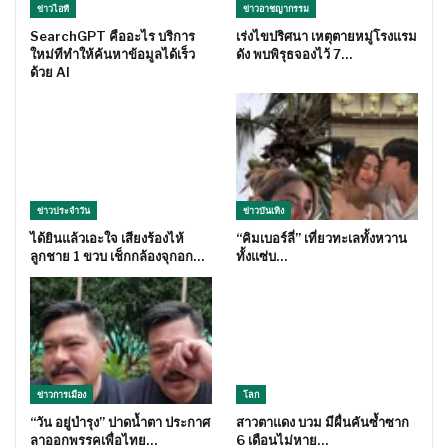
ข่าวไอที
ข่าวอาชญากรรม
SearchGPT คืออะไร บริการ
เร่งไขปริศนา เหตุตายหมู่โรงแรม
ใหม่ทีทำให้ค้นหาข้อมูลได้เร็ว
ดัง พบพิรุธจองไว้ 7…
ด้วย AI
ข่าวประจำวัน
ข่าวบันเทิง
ได้ยินแล้วเอะใจ เสียงร้องไห้
“คิมเบอร์ลี่” เที่ยวทะเลทั้งหวาน
ลูกชาย 1 ขวบ เช็กกล้องจุกอก…
ทั้งแซ่บ…
ข่าวการเมือง
โลก
“วัน อยู่บำรุง” ปาดน้ำตา ประกาศ
สาวตาแดง บวม มีผื่นคันซ้ำซาก
ลาออกพรรคเพื่อไทย…
6 เดือนไม่หาย…