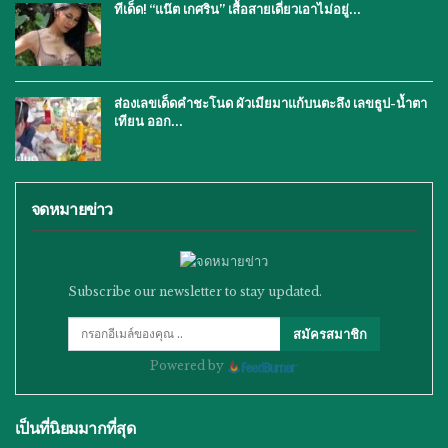
ทีเด็ด! “แน๊ต เกศริน” เสื้อสายเดี่ยวเอาไม่อยู่…
ส่องเลขเด็ดคำชะโนด ผัวเมียมาแก้บนตะลึง เลขธูป-น้ำตา
เทียน ออก…
จดหมายข่าว
Subscribe our newsletter to stay updated.
สมัครสมาชิก
Powered by
เป็นที่นิยมมากที่สุด