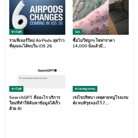
ข่าวไอที
โลก
รวมฟีเจอร์ใหม่ AirPods สุดว้าว
ซื้อไม่ใช่ถูกๆ โซฟาราคา
ที่คุณจะได้พบใน iOS 26
14,000 นั่งแล้วมี…
ข่าวไอที
ข่าวอาชญากรรม
SearchGPT คืออะไร บริการ
เร่งไขปริศนา เหตุตายหมู่โรงแรม
ใหม่ทีทำให้ค้นหาข้อมูลได้เร็ว
ดัง พบพิรุธจองไว้ 7…
ด้วย AI