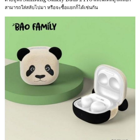
สามารถใส่สลับไปมา หรือจะซื้อแยกก็ได้เช่นกัน