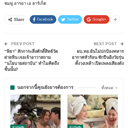
ชมพู่ อารยา เอ ฮาร์เก็ต
Facebook
Twitter
Google+
Share
PREV POST
NEXT POST
“พิธา” สักการะสิ่งศักดิ์สิทธ์วัด
ผบ.ทอ.ยันไม่ปกป้องทหาร
ฝายหิน เจอเจ้าอาวาสถาม
อากาศหัวร้อน ชักปืนยิงวัยรุ่น
“นโยบายสถาบัน” ทำไมคิดถึง
ตั้งวงเหล้า เปิดเพลงเสียงดัง
ขั้นนั้น?
นอกจากนี้คุณยังอาจต้องการ
ทั้งหมด
ข่าวบันเทิง
ข่าวบันเทิง