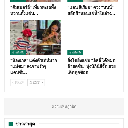
“คิมเบอร์ลี่” เที่ยวทะเลทั้ง
“แอน สิเรียม” ควง “นนนี่”
หวานทั้งแซ่บ…
สลัดผ้านอนแช่น้ำในอ่าง…
ข่าวบันเทิง
ข่าวบันเทิง
“น้องเกล” แต่งตัวเท่ห์มาก
ยิ่งโตยิ่งแซ่บ “ลิลลี่ ได้หมด
“แม่ชม” ลงภาพรัวๆ
ถ้าสดชื่น” นุ่งบิกินี่สีจี๊ด สวย
แคปชั่น…
เด็ดทุกช็อต
PREV
NEXT
ความเห็นถูกปิด
ข่าวล่าสุด