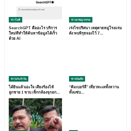
ข่าวไอที
ข่าวอาชญากรรม
SearchGPT คืออะไร บริการ
เร่งไขปริศนา เหตุตายหมู่โรงแรม
ใหม่ทีทำให้ค้นหาข้อมูลได้เร็ว
ดัง พบพิรุธจองไว้ 7…
ด้วย AI
ข่าวประจำวัน
ข่าวบันเทิง
ได้ยินแล้วเอะใจ เสียงร้องไห้
“คิมเบอร์ลี่” เที่ยวทะเลทั้งหวาน
ลูกชาย 1 ขวบ เช็กกล้องจุกอก…
ทั้งแซ่บ…