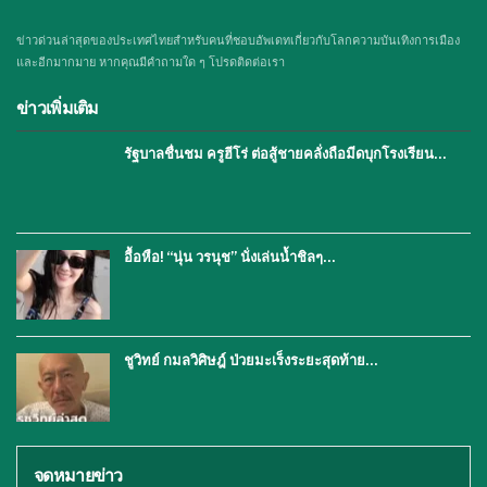
ข่าวด่วนล่าสุดของประเทศไทยสำหรับคนที่ชอบอัพเดทเกี่ยวกับโลกความบันเทิงการเมือง
และอีกมากมาย หากคุณมีคำถามใด ๆ โปรดติดต่อเรา
ข่าวเพิ่มเติม
รัฐบาลชื่นชม ครูฮีโร่ ต่อสู้ชายคลั่งถือมีดบุกโรงเรียน…
อื้อหือ! “นุ่น วรนุช” นั่งเล่นน้ำชิลๆ…
ชูวิทย์ กมลวิศิษฎ์ ป่วยมะเร็งระยะสุดท้าย…
จดหมายข่าว