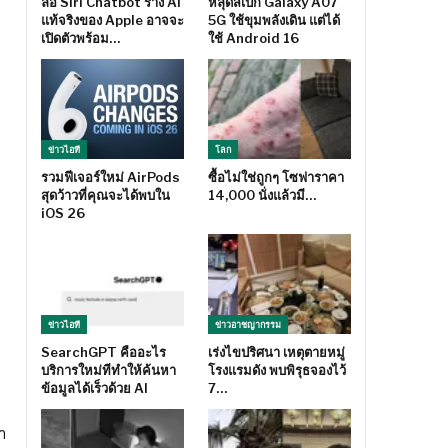
ลือ Siri Chatbot ร่าง AI
หลุดสเปก Galaxy A07
แท้จริงของ Apple อาจจะ
5G ใช้ขุมพลังเดิน แต่ได้
เปิดตัวพร้อม…
ใช้ Android 16
ข่าวไอที
โลก
รวมฟีเจอร์ใหม่ AirPods
ซื้อไม่ใช่ถูกๆ โซฟาราคา
สุดว้าวที่คุณจะได้พบใน
14,000 นั่งแล้วมี…
iOS 26
ข่าวไอที
ข่าวอาชญากรรม
SearchGPT คืออะไร
เร่งไขปริศนา เหตุตายหมู่
บริการใหม่ทีทำให้ค้นหา
โรงแรมดัง พบพิรุธจองไว้
ข้อมูลได้เร็วด้วย AI
7…
า