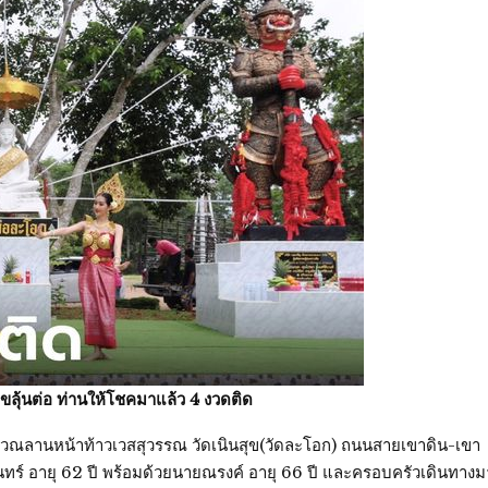
ลขลุ้นต่อ ท่านให้โชคมาแล้ว 4 งวดติด
ที่บริเวณลานหน้าท้าวเวสสุวรรณ วัดเนินสุข(วัดละโอก) ถนนสายเขาดิน-เขา
ันทร์ อายุ 62 ปี พร้อมด้วยนายณรงค์ อายุ 66 ปี และครอบครัวเดินทางม