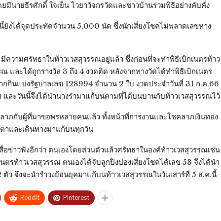
นายธีรศักดิ์ ใจเย็น ไวยาวัจกรวัดและชาวบ้านร่วมพิธีอย่างคับคั่ง
ังได้จุดประทัดจำนวน 5,000 นัด ซึ่งนักเสี่ยงโชคไม่พลาดเลขหาง
ีความศรัทธาในท้าวเวสสุวรรณอยู่แล้ว ซึ่งก่อนที่จะทำพิธีเบิกเนตรท้าว
ละได้ถูกรางวัล 3 ถึง 4 งวดติด หลังจากทางวัดได้ทำพิธีเบิกเนตร
ากกินแบ่งรัฐบาลเลข 128994 จำนวน 2 ใบ งวดประจำวันที่ 31 ก.ค.66
ท และวันนี้จึงได้นำนางรำมาแก้บนตามที่ได้บนบานกับท้าวเวสสุวรรณไว้
ห้ลาภกับผู้ที่มาขอพรหลายคนแล้ว ทั้งหน้าที่การงานและโชคลาภเงินทอง
ดตาและเดินทางมาแก้บนทุกวัน
ผู้สื่อข่าวฟังอีกว่า ตนเองโดยส่วนตัวแล้วศรัทธาในองค์ท้าวเวสสุวรรณเช่น
กเนตรท้าวเวสสุวรรณ ตนเองได้จับลูกปิงปองเสี่ยงโชคได้เลข 53 จึงได้นำ
ัว จึงจะนำรำวงย้อนยุคมาแก้บนท้าวเวสสุวรรณในวันเสาร์ที่ 5 ส.ค.นี้
ReddIt
Pinterest