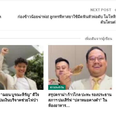
NEXT POST
ล
ก่องข้าวน้อยฆ่าพ่อ! ลูกทรพีทาสยาใช้มีดฟันหัวพ่อดับ โมโหหิ
ดันโดนด่
เพิ่มเติมจากผู้เขียน
ข่าวประจำวัน
ย “ฌอน บูรณะหิรัญ” ดีใจ
สรุปดราม่า ก้าวไกล ปะทะ รองประธาน
ปมเงินบริจาคช่วยไฟป่า
สภาฯ ปมเสิร์ฟ “ปลาหมอคางดำ” ใน
ห้องอาหาร…