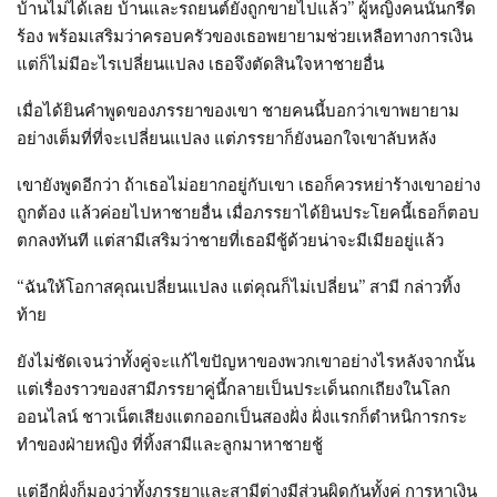
บ้านไม่ได้เลย บ้านและรถยนต์ยังถูกขายไปแล้ว” ผู้หญิงคนนั้นกรีด
ร้อง พร้อมเสริมว่าครอบครัวของเธอพยายามช่วยเหลือทางการเงิน
แต่ก็ไม่มีอะไรเปลี่ยนแปลง เธอจึงตัดสินใจหาชายอื่น
เมื่อได้ยินคำพูดของภรรยาของเขา ชายคนนี้บอกว่าเขาพยายาม
อย่างเต็มที่ที่จะเปลี่ยนแปลง แต่ภรรยาก็ยังนอกใจเขาลับหลัง
เขายังพูดอีกว่า ถ้าเธอไม่อยากอยู่กับเขา เธอก็ควรหย่าร้างเขาอย่าง
ถูกต้อง แล้วค่อยไปหาชายอื่น เมื่อภรรยาได้ยินประโยคนี้เธอก็ตอบ
ตกลงทันที แต่สามีเสริมว่าชายที่เธอมีชู้ด้วยน่าจะมีเมียอยู่แล้ว
“ฉันให้โอกาสคุณเปลี่ยนแปลง แต่คุณก็ไม่เปลี่ยน” สามี กล่าวทิ้ง
ท้าย
ยังไม่ชัดเจนว่าทั้งคู่จะแก้ไขปัญหาของพวกเขาอย่างไรหลังจากนั้น
แต่เรื่องราวของสามีภรรยาคู่นี้กลายเป็นประเด็นถกเถียงในโลก
ออนไลน์ ชาวเน็ตเสียงแตกออกเป็นสองฝั่ง ฝั่งแรกก็ตำหนิการกระ
ทำของฝ่ายหญิง ที่ทิ้งสามีและลูกมาหาชายชู้
แต่อีกฝั่งก็มองว่าทั้งภรรยาและสามีต่างมีส่วนผิดกันทั้งคู่ การหาเงิน