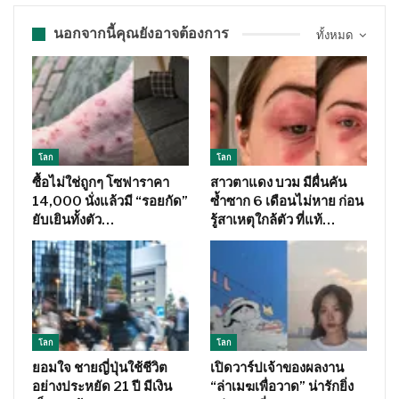
นอกจากนี้คุณยังอาจต้องการ
ทั้งหมด
โลก
โลก
ซื้อไม่ใช่ถูกๆ โซฟาราคา
สาวตาแดง บวม มีผื่นคัน
14,000 นั่งแล้วมี “รอยกัด”
ซ้ำซาก 6 เดือนไม่หาย ก่อน
ยับเยินทั้งตัว…
รู้สาเหตุใกล้ตัว ที่แท้…
โลก
โลก
ยอมใจ ชายญี่ปุ่นใช้ชีวิต
เปิดวาร์ปเจ้าของผลงาน
อย่างประหยัด 21 ปี มีเงิน
“ล่าเมฆเพื่อวาด” น่ารักยิ่ง