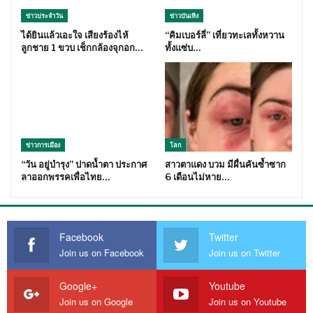
ข่าวประจำวัน
ข่าวบันเทิง
ได้ยินแล้วเอะใจ เสียงร้องไห้
“คิมเบอร์ลี่” เที่ยวทะเลทั้งหวาน
ลูกชาย 1 ขวบ เช็กกล้องจุกอก…
ทั้งแซ่บ…
ข่าวการเมือง
โลก
“วัน อยู่บำรุง” ปาดน้ำตา ประกาศ
สาวตาแดง บวม มีผื่นคันซ้ำซาก
ลาออกพรรคเพื่อไทย…
6 เดือนไม่หาย…
Facebook
Twitter
Join us on Facebook
Join us on Twitter
Google+
Youtube
Join us on Google
Join us on Youtube