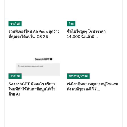
ข่าวไอที
โลก
รวมฟีเจอร์ใหม่ AirPods สุดว้าว
ซื้อไม่ใช่ถูกๆ โซฟาราคา
ที่คุณจะได้พบใน iOS 26
14,000 นั่งแล้วมี…
ข่าวไอที
ข่าวอาชญากรรม
SearchGPT คืออะไร บริการ
เร่งไขปริศนา เหตุตายหมู่โรงแรม
ใหม่ทีทำให้ค้นหาข้อมูลได้เร็ว
ดัง พบพิรุธจองไว้ 7…
ด้วย AI