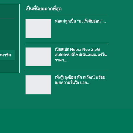
เป็นที่นิยมมากที่สุด
พ่อแม่ลูกเป็น “มะเร็งตับอ่อน”…
เปิดสเปก Nubia Neo 2 5G
สเปกครบ ดีไซน์เน้นเกมเมอร์ใน
สมาชิก
ราคา…
เพิ่งรู้! ลุงป้อม ทัก ณวัฒน์ พร้อม
เผยความในใจ บอก…