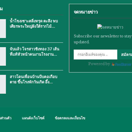
ิม
จดหมายข่าว
น้ำโขงเซาะตลิ่งทรุด ตะลึง พบ
เศียรพระใหญ่ฝังใต้รากไม้…
Subscribe our newsletter to stay
updated.
จับแล้ว โจรสาวชิงทอง 37 เส้น
ที่แท้หัวหน้าคนงานโรงงาน…
สมัคร
Powered by
สาวโดนเพื่อนบ้านบีบคอเกือบ
ตาย ขึ้นโรงพักวันเกิด อึ้ง…
ส่วนตัว
แผนผังเว็บไซต์
ข้อตกลงและเงื่อนไข