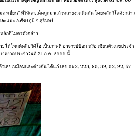
น เขียนแนวทางชุดใหญ่ใส่กระดาษา คอหวยจดให้ไว ลุ้นงวด 31 ก.ค. 66
รเฮี้ยน” ที่ให้เลขเด็ดถูกมาแล้วหลายงวดติดกัน โดยหลักกิโลดังกล่าว
คาละแมะ อ.ศีขรภูมิ จ.สุรินทร์
แลหลักกิโมตรดังกล่าว
rn ได้โพสต์คลิปวิดีโอ เป็นภาพที่ อาจารย์ป้อม หรือ เซียนตัวเลขประจำ
บาลงวดประจำวันที่ 31 ก.ค. 2666 นี้
ตัวเลขเหมือนและต่างกัน ได้แก่ เลข 392, 223, 83, 39, 32, 92, 57