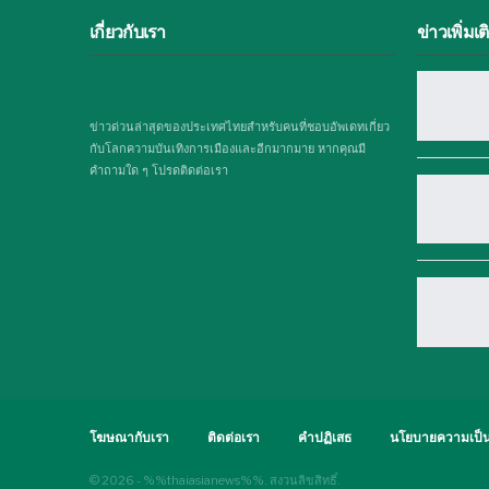
เกี่ยวกับเรา
ข่าวเพิ่มเต
ข่าวด่วนล่าสุดของประเทศไทยสำหรับคนที่ชอบอัพเดทเกี่ยว
กับโลกความบันเทิงการเมืองและอีกมากมาย หากคุณมี
คำถามใด ๆ โปรดติดต่อเรา
โฆษณากับเรา
ติดต่อเรา
คำปฏิเสธ
นโยบายความเป็น
© 2026 - %%thaiasianews%%. สงวนลิขสิทธิ์.