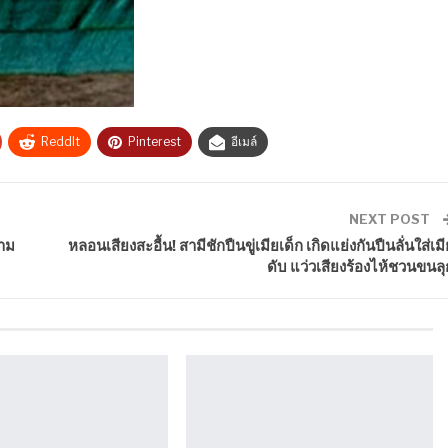
ReddIt
Pinterest
อีเมล์
NEXT POST
ตาม
หลอนเสียงสะอื้น! สามีชักปืนขู่เมียเด็ก เกิดแย่งกันปืนลั่นใส่เมี
ดับ แว่วเสียงร้องไห้ชวนขนลุ