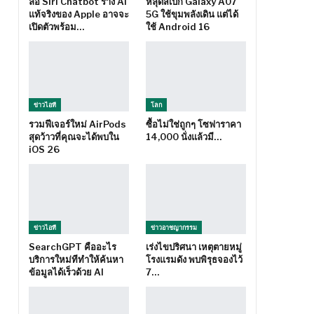
ลือ Siri Chatbot ร่าง AI
หลุดสเปก Galaxy A07
แท้จริงของ Apple อาจจะ
5G ใช้ขุมพลังเดิน แต่ได้
เปิดตัวพร้อม…
ใช้ Android 16
ข่าวไอที
โลก
รวมฟีเจอร์ใหม่ AirPods
ซื้อไม่ใช่ถูกๆ โซฟาราคา
สุดว้าวที่คุณจะได้พบใน
14,000 นั่งแล้วมี…
iOS 26
ข่าวไอที
ข่าวอาชญากรรม
SearchGPT คืออะไร
เร่งไขปริศนา เหตุตายหมู่
บริการใหม่ทีทำให้ค้นหา
โรงแรมดัง พบพิรุธจองไว้
ข้อมูลได้เร็วด้วย AI
7…