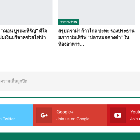
ข่าวประจำวัน
ย “ฌอน บูรณะหิรัญ” ดีใจ
สรุปดราม่า ก้าวไกล ปะทะ รองประธาน
ปมเงินบริจาคช่วยไฟป่า
สภาฯ ปมเสิร์ฟ “ปลาหมอคางดำ” ใน
ห้องอาหาร…
ความเห็นถูกปิด
Google+
Yout
n Twitter
Join us on Google
Join 