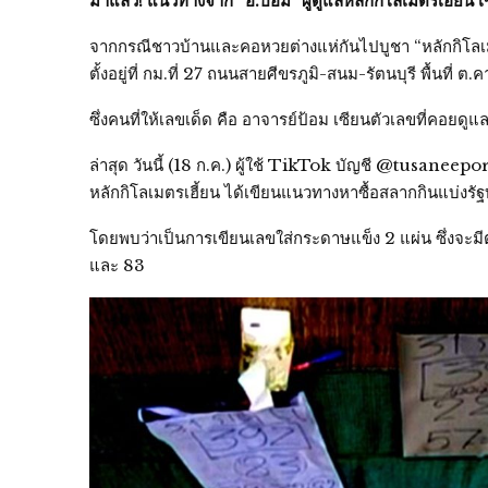
มาแล้ว! แนวทางจาก “อ.ป้อม” ผู้ดูแลหลักกิโลเมตรเฮี้ย
จากกรณีชาวบ้านและคอหวยต่างแห่กันไปบูชา “หลักกิโลเมต
ตั้งอยู่ที่ กม.ที่ 27 ถนนสายศีขรภูมิ-สนม-รัตนบุรี พื้นที่ ต.
ซึ่งคนที่ให้เลขเด็ด คือ อาจารย์ป้อม เซียนตัวเลขที่คอยดู
ล่าสุด วันนี้ (18 ก.ค.) ผู้ใช้ TikTok บัญชี @tusaneepo
หลักกิโลเมตรเฮี้ยน ได้เขียนแนวทางหาซื้อสลากกินแบ่งรัฐ
โดยพบว่าเป็นการเขียนเลขใส่กระดาษแข็ง 2 แผ่น ซึ่งจะมี
และ 83