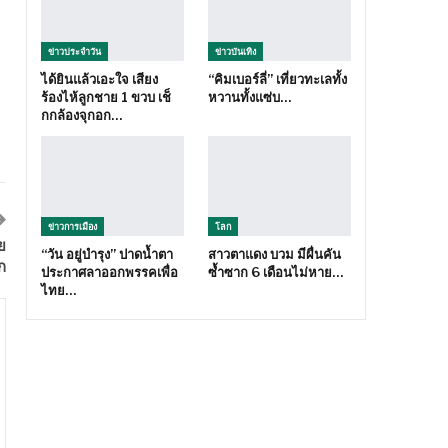
ข่าวประจำวัน
ข่าวบันเทิง
ได้ยินแล้วเอะใจ เสียง
“คิมเบอร์ลี่” เที่ยวทะเลทั้ง
ร้องไห้ลูกชาย 1 ขวบ เช็
หวานทั้งแซ่บ…
กกล้องจุกอก…
ข่าวการเมือง
โลก
ย
“วัน อยู่บำรุง” ปาดน้ำตา
สาวตาแดง บวม มีผื่นคัน
ก
ประกาศลาออกพรรคเพื่อ
ซ้ำซาก 6 เดือนไม่หาย…
ไทย…