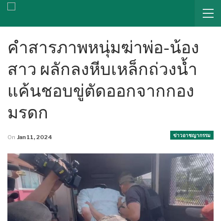
คำสารภาพหนุ่มฆ่าพ่อ-น้อง
สาว ผลักลงหีบเหล็กถ่วงน้ำ
แค้นชอบขู่ตัดออกจากกอง
มรดก
ข่าวอาชญากรรม
On
Jan 11, 2024