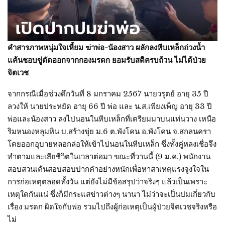
คำสารภาพหนุ่มใจเหี้ยม ฆ่าพ่อ-น้องสาว ผลักลงหีบเหล็กถ่วงน้ำ
แค้นชอบขู่ตัดออกจากกองมรดก ยอมรับสติครบถ้วน ไม่ได้ป่วย
จิตเวช
จากกรณีเมื่อช่วงดึกวันที่ 8 มกราคม 2567 นายวรุตย์ อายุ 35 ปี
ลวงให้ นายประหยัด อายุ 66 ปี พ่อ และ น.ส.เพียงเพ็ญ อายุ 33 ปี
พ่อและน้องสาว ลงไปนอนในหีบเหล็กที่เตรียมมาบนแท่นวาง เหนือ
ริมหนองหลุมหิน บ.สร้างขุ่ย ม.6 ต.พังโคน อ.พังโคน จ.สกลนครา
โดยออกอุบายหลอกล่อให้เข้าไปนอนในหีบเหล็ก ซึ่งทั้งคู่หลงเชื่อจึง
ทำตามและเสียชีวิตในเวลาต่อมา ขณะที่วานนี้ (9 ม.ค.) พนักงาน
สอบสวนเค้นสอบสอบปากคำอย่างหนักเพื่อหาสาเหตุแรงจูงใจใน
การก่อเหตุตลอดทั้งวัน แต่ยังไม่มีข้อสรุปว่าจริงๆ แล้วเป็นเพราะ
เหตุใดกันแน่ ซึ่งก็มีกระแสข่าวต่างๆ นานา ไม่ว่าจะเป็นปมเกี่ยวกับ
เรื่อง มรดก ผิดใจกับพ่อ รวมไปถึงผู้ก่อเหตุเป็นผู้ป่วยจิตเวชจริงหรือ
ไม่