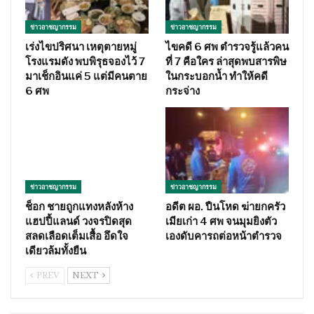
ข่าวอาชญากรรม
ข่าวอาชญากรรม
เร่งไขปริศนา เหตุตายหมู่
ไขคดี 6 ศพ ตำรวจรู้แล้วคน
โรงแรมดัง พบพิรุธจองไว้ 7
ที่ 7 คือใคร ล่าสุดพบสารพิษ
มาเช็กอินแค่ 5 แต่มีคนตาย
ในกระบอกน้ำ ทำให้คดี
6 ศพ
กระจ่าง
ข่าวอาชญากรรม
ข่าวอาชญากรรม
ช็อก ชายถูกแทงหลังห้าง
อดีต ผอ. ปืนโหด ฆ่ายกครัว
แฮปปี้แลนด์ วงจรปิดสุด
เมียเก่า 4 ศพ จนมุมยิงตัว
สลดเลือดเต็มเสื้อ อึดใจ
เองดับคารถต่อหน้าตำรวจ
เดียวล้มทั้งยืน
PREV
NEXT