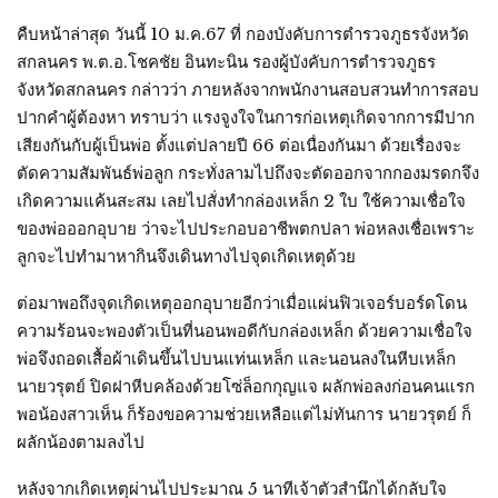
คืบหน้าล่าสุด วันนี้ 10 ม.ค.67 ที่ กองบังคับการตำรวจภูธรจังหวัด
สกลนคร พ.ต.อ.โชคชัย อินทะนิน รองผู้บังคับการตำรวจภูธร
จังหวัดสกลนคร กล่าวว่า ภายหลังจากพนักงานสอบสวนทำการสอบ
ปากคำผู้ต้องหา ทราบว่า แรงจูงใจในการก่อเหตุเกิดจากการมีปาก
เสียงกันกับผู้เป็นพ่อ ตั้งแต่ปลายปี 66 ต่อเนื่องกันมา ด้วยเรื่องจะ
ตัดความสัมพันธ์พ่อลูก กระทั่งลามไปถึงจะตัดออกจากกองมรดกจึง
เกิดความแค้นสะสม เลยไปสั่งทำกล่องเหล็ก 2 ใบ ใช้ความเชื่อใจ
ของพ่อออกอุบาย ว่าจะไปประกอบอาชีพตกปลา พ่อหลงเชื่อเพราะ
ลูกจะไปทำมาหากินจึงเดินทางไปจุดเกิดเหตุด้วย
ต่อมาพอถึงจุดเกิดเหตุออกอุบายอีกว่าเมื่อแผ่นฟิวเจอร์บอร์ดโดน
ความร้อนจะพองตัวเป็นที่นอนพอดีกับกล่องเหล็ก ด้วยความเชื่อใจ
พ่อจึงถอดเสื้อผ้าเดินขึ้นไปบนแท่นเหล็ก และนอนลงในหีบเหล็ก
นายวรุตย์ ปิดฝาหีบคล้องด้วยโซ่ล็อกกุญแจ ผลักพ่อลงก่อนคนแรก
พอน้องสาวเห็น ก็ร้องขอความช่วยเหลือแต่ไม่ทันการ นายวรุตย์ ก็
ผลักน้องตามลงไป
หลังจากเกิดเหตุผ่านไปประมาณ 5 นาทีเจ้าตัวสำนึกได้กลับใจ