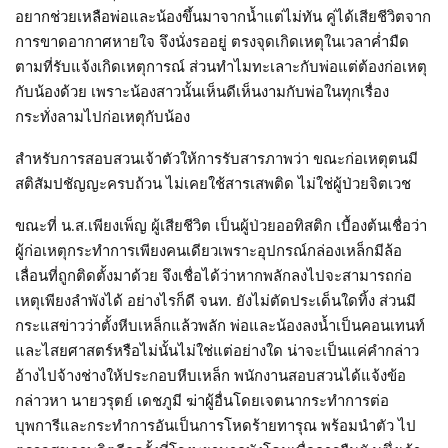
อยากช่วยเหลือพ่อและน้องขึ้นมาจากน้ำแต่ไม่ทัน คู่ได้เสียชีวิตจาก
การขาดอากาศหายใจ จึงนั่งรออยู่ ตรงจุดเกิดเหตุในเวลาค่ำมืด
ตามที่รับแจ้งเกิดเหตุการณ์ ส่วนทำไมทะเลาะกับพ่อแต่ต้องก่อเหตุ
กับน้องด้วย เพราะน้องสาวนั้นเห็นดีเห็นงามกับพ่อในทุกเรื่อง
กระทั่งลามไปก่อเหตุกับน้อง
สำหรับการสอบสวนเจ้าตัวให้การรับสารภาพว่า ขณะก่อเหตุตนมี
สติสัมปชัญญะครบถ้วน ไม่เคยใช้สารเสพติด ไม่ใช่ผู้ป่วยจิตเวช
ขณะที่ น.ส.เพียงเพ็ญ ผู้เสียชีวิต เป็นผู้ป่วยออทิสติก เบื้องต้นเชื่อว่า
ผู้ก่อเหตุกระทำการเพียงคนเดียวเพราะอุปกรณ์กล่องเหล็กมีล้อ
เลื่อนที่ถูกติดตั้งมาด้วย จึงเชื่อได้ว่าหากพลักลงไปจะสามารถก่อ
เหตุเพียงลำพังได้ อย่างไรก็ดี จนท. ยังไม่ตัดประเด็นใดทิ้ง ส่วนมี
กระแสข่าวว่าตั้งหีบเหล็กแล้วพลัก พ่อและน้องลงน้ำเป็นคอนเทนท์
และไสยศาสตร์หรือไม่นั้นไม่ใช่แต่อย่างใด น่าจะเป็นแค่คำกล่าว
อ้างไปจ้างช่างให้ประกอบหีบเหล็ก พนักงานสอบสวนได้แจ้งข้อ
กล่าวหา นายวรุตย์ เดชภูมี ฆ่าผู้อื่นโดยเจตนากระทำการต่อ
บุพการีและกระทำการอันเป็นการโหดร้ายทารุณ พร้อมนำตัว ไป