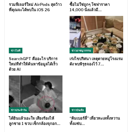
รวมฟีเจอร์ใหม่ AirPods สุดว้าว
ซื้อไม่ใช่ถูกๆ โซฟาราคา
ที่คุณจะได้พบใน iOS 26
14,000 นั่งแล้วมี…
ข่าวไอที
ข่าวอาชญากรรม
SearchGPT คืออะไร บริการ
เร่งไขปริศนา เหตุตายหมู่โรงแรม
ใหม่ทีทำให้ค้นหาข้อมูลได้เร็ว
ดัง พบพิรุธจองไว้ 7…
ด้วย AI
ข่าวประจำวัน
ข่าวบันเทิง
ได้ยินแล้วเอะใจ เสียงร้องไห้
“คิมเบอร์ลี่” เที่ยวทะเลทั้งหวาน
ลูกชาย 1 ขวบ เช็กกล้องจุกอก…
ทั้งแซ่บ…