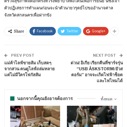
ตรวจสุขภาพจิตอีกครั้งที่โรงพยาบาลพังโคนเพื่อการยืนยั นซึ่งเจ้า
ตัวปฏิเสธการทำแผนก่อนจะนำตัวนายวรุตย์ไปขออำนาจศาล
จังหวัดสกลนครเพื่อฝากขัง
Facebook
Twitter
Google+
Share
PREV POST
NEXT POST
แม่ค้าไลฟ์ขายส้ม เก็บสดๆ
ด่วน! อิเกีย เรียกคืนที่ชาร์จรุ่น
จากสวน คนดูไลฟ์ถล่มทลาย
“USB ÅSKSTORM/อัวส
แต่ไม่มีใครโฟกัสส้ม
ตอร์ม” อาจจะเกิดไฟฟ้าช็อต
และไฟไหมได้
นอกจากนี้คุณยังอาจต้องการ
ทั้งหมด