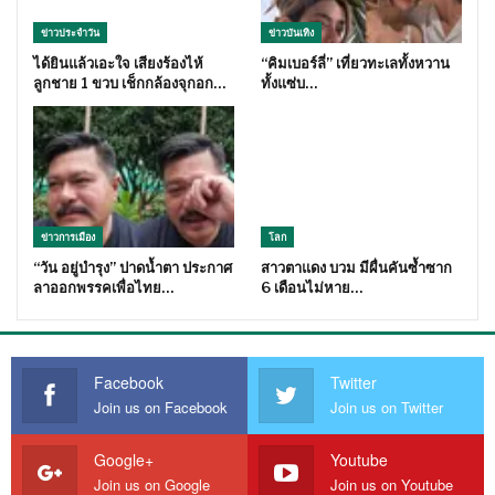
ข่าวประจำวัน
ข่าวบันเทิง
ได้ยินแล้วเอะใจ เสียงร้องไห้
“คิมเบอร์ลี่” เที่ยวทะเลทั้งหวาน
ลูกชาย 1 ขวบ เช็กกล้องจุกอก…
ทั้งแซ่บ…
ข่าวการเมือง
โลก
“วัน อยู่บำรุง” ปาดน้ำตา ประกาศ
สาวตาแดง บวม มีผื่นคันซ้ำซาก
ลาออกพรรคเพื่อไทย…
6 เดือนไม่หาย…
Facebook
Twitter
Join us on Facebook
Join us on Twitter
Google+
Youtube
Join us on Google
Join us on Youtube