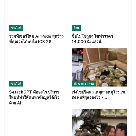
ข่าวไอที
โลก
รวมฟีเจอร์ใหม่ AirPods สุดว้าว
ซื้อไม่ใช่ถูกๆ โซฟาราคา
ที่คุณจะได้พบใน iOS 26
14,000 นั่งแล้วมี…
ข่าวไอที
ข่าวอาชญากรรม
SearchGPT คืออะไร บริการ
เร่งไขปริศนา เหตุตายหมู่โรงแรม
ใหม่ทีทำให้ค้นหาข้อมูลได้เร็ว
ดัง พบพิรุธจองไว้ 7…
ด้วย AI