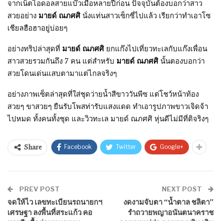
จากเน็ตไอดอลสายแบ๊วเมื่อหลายปีก่อน ปัจจุบันต้องบอกว่าสาว
สวยอย่าง
มายด์ ณภศศิ
นั่งแท่นสาวเซ็กซี่ไปแล้ว เรียกว่าทำเอาโซ
เชียลฮือฮาอยู่บ่อยๆ
อย่างทริปล่าสุดที่
มายด์ ณภศศิ
ยกแก๊งไปเที่ยวทะเลกับแก๊งเพื่อน
สาวสวยรวมกันถึง 7 คน แต่สำหรับ
มายด์ ณภศศิ
นั้นตองบอกว่า
สวยโดนเด่นแสบตามาแต่ไกลจริงๆ
อย่างภาพเซ็ตล่าสุดที่ใส่ชุดว่ายน้ำสีขาววันพีซ แต่โชว์หน้าท้อง
สวยๆ ขาสวยๆ ยืนรับโพสท่ารับแสงแดด ทำเอารูปภาพขาวเจิดจ้า
ไปหมด ทั้งคนทั้งชุด และวิวทะเล มายด์ ณภศศิ หุ่นดีไม่มีที่ติจริงๆ
Facebook
Twitter
Google+
Share
PREV POST
NEXT POST
จดให้ไว เลขทะเบียนรถนายกฯ
งดงามจับตา “น้ำตาล ชลิตา”
เศรษฐา ลงพื้นที่สระแก้ว คอ
รำถวายพญาอนันตนาคราช