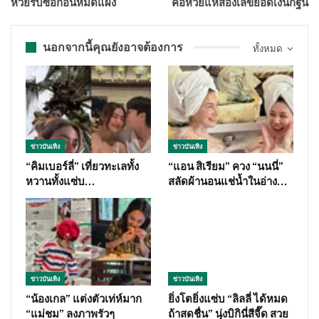
หวยรีบซื้อก่อนหมดแผง
คอหวยแห่ส่องเลขยอดเงินกฐิน
นอกจากนี้คุณยังอาจต้องการ
ทั้งหมด
ข่าวบันเทิง
ข่าวบันเทิง
“คิมเบอร์ลี่” เที่ยวทะเลทั้ง
“แอน สิเรียม” ควง “นนนี่”
หวานทั้งแซ่บ…
สลัดผ้านอนแช่น้ำในอ่าง…
ข่าวบันเทิง
ข่าวบันเทิง
“น้องเกล” แต่งตัวเท่ห์มาก
ยิ่งโตยิ่งแซ่บ “ลิลลี่ ได้หมด
“แม่ชม” ลงภาพรัวๆ
ถ้าสดชื่น” นุ่งบิกินี่สีจี๊ด สวย