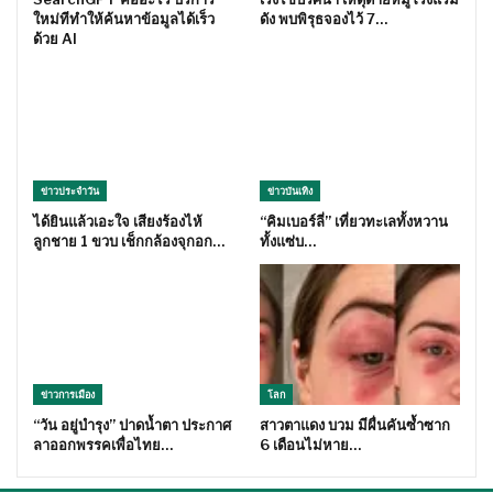
ใหม่ทีทำให้ค้นหาข้อมูลได้เร็ว
ดัง พบพิรุธจองไว้ 7…
ด้วย AI
ข่าวประจำวัน
ข่าวบันเทิง
ได้ยินแล้วเอะใจ เสียงร้องไห้
“คิมเบอร์ลี่” เที่ยวทะเลทั้งหวาน
ลูกชาย 1 ขวบ เช็กกล้องจุกอก…
ทั้งแซ่บ…
ข่าวการเมือง
โลก
“วัน อยู่บำรุง” ปาดน้ำตา ประกาศ
สาวตาแดง บวม มีผื่นคันซ้ำซาก
ลาออกพรรคเพื่อไทย…
6 เดือนไม่หาย…