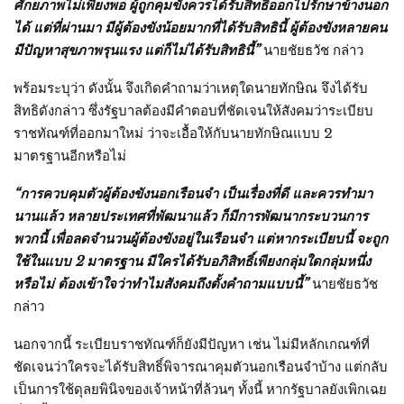
ศักยภาพไม่เพียงพอ ผู้ถูกคุมขังควรได้รับสิทธิออกไปรักษาข้างนอก
ได้ แต่ที่ผ่านมา มีผู้ต้องขังน้อยมากที่ได้รับสิทธินี้ ผู้ต้องขังหลายคน
มีปัญหาสุขภาพรุนแรง แต่ก็ไม่ได้รับสิทธินี้”
นายชัยธวัช กล่าว
พร้อมระบุว่า ดังนั้น จึงเกิดคำถามว่าเหตุใดนายทักษิณ จึงได้รับ
สิทธิดังกล่าว ซึ่งรัฐบาลต้องมีคำตอบที่ชัดเจนให้สังคมว่าระเบียบ
ราชทัณฑ์ที่ออกมาใหม่ ว่าจะเอื้อให้กับนายทักษิณแบบ 2
มาตรฐานอีกหรือไม่
“การควบคุมตัวผู้ต้องขังนอกเรือนจำ เป็นเรื่องที่ดี และควรทำมา
นานแล้ว หลายประเทศที่พัฒนาแล้ว ก็มีการพัฒนากระบวนการ
พวกนี้ เพื่อลดจำนวนผู้ต้องขังอยู่ในเรือนจำ แต่หากระเบียบนี้ จะถูก
ใช้ในแบบ 2 มาตรฐาน มีใครได้รับอภิสิทธิ์เพียงกลุ่มใดกลุ่มหนึ่ง
หรือไม่ ต้องเข้าใจว่าทำไมสังคมถึงตั้งคำถามแบบนี้”
นายชัยธวัช
กล่าว
นอกจากนี้ ระเบียบราชทัณฑ์ก็ยังมีปัญหา เช่น ไม่มีหลักเกณฑ์ที่
ชัดเจนว่าใครจะได้รับสิทธิ์พิจารณาคุมตัวนอกเรือนจำบ้าง แต่กลับ
เป็นการใช้ดุลยพินิจของเจ้าหน้าที่ล้วนๆ ทั้งนี้ หากรัฐบาลยังเพิกเฉย