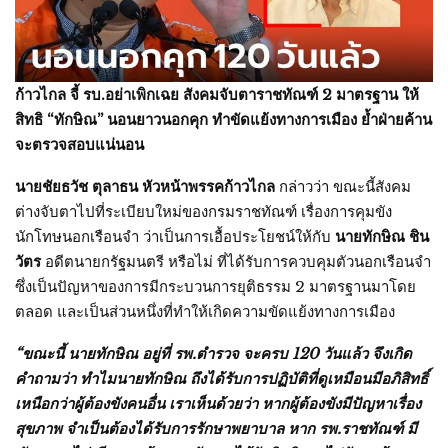
ก้าวไกล จี้ รบ.อย่าเพิกเฉย สังคมจับตาราชทัณฑ์ 2 มาตรฐาน ให้
สิทธิ “ทักษิณ” นอนยาวนอกคุก ทำขัดแย้งทางการเมือง ย้ำฝ่ายค้าน
จะตรวจสอบแน่นอน
นายชัยธวัช ตุลาธน หัวหน้าพรรคก้าวไกล
กล่าวว่า ขณะนี้สังคม
ต่างจับตาไปที่ระเบียบใหม่ของกรมราชทัณฑ์ เรื่องการคุมขัง
นักโทษนอกเรือนจำ ว่าเป็นการเอื้อประโยชน์ให้กับ
นายทักษิณ ชิน
วัตร
อดีตนายกรัฐมนตรี หรือไม่ ที่ได้รับการควบคุมตัวนอกเรือนจำ
ซึ่งเป็นปัญหาของการมีกระบวนการยุติธรรม 2 มาตรฐานมาโดย
ตลอด และเป็นส่วนหนึ่งที่ทำให้เกิดความขัดแย้งทางการเมือง
“ขณะนี้ นายทักษิณ อยู่ที่ รพ.ตำรวจ จะครบ 120 วันแล้ว จึงเกิด
คำถามว่า ทำไมนายทักษิณ ถึงได้รับการปฏิบัติที่ดูเหมือนมีอภิสิทธิ์
เหนือกว่าผู้ต้องขังคนอื่น เราเห็นด้วยว่า หากผู้ต้องขังมีปัญหาเรื่อง
สุขภาพ จำเป็นต้องได้รับการรักษาพยาบาล หาก รพ.ราชทัณฑ์ มี