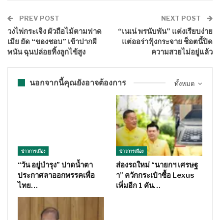
PREV POST
NEXT POST
วงไพ่กระเจิง ผัวถือไม้ตามฟาด
“เนเน่ พรนับพัน” แต่งเรียบง่าย
เมีย ยัด “ของชอบ” เข้าปากผี
แต่ออร่าฟุ้งกระจาย ช็อตนี้ปิด
พนัน ฉุนปล่อยทิ้งลูกไข้สูง
ความสวยไม่อยู่แล้ว
นอกจากนี้คุณยังอาจต้องการ
ทั้งหมด
ข่าวการเมือง
ข่าวการเมือง
“วัน อยู่บำรุง” ปาดน้ำตา
ส่องรถใหม่ “นายกฯ เศรษฐ
ประกาศลาออกพรรคเพื่อ
า” ควักกระเป๋าซื้อ Lexus
ไทย…
เพิ่มอีก 1 คัน…