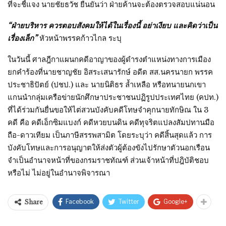
ที่จะชี้แจง นายชัยธวัช ยืนยันว่า ฝ่ายค้านจะต้องตรวจสอบแน่นอน
“ฝ่ายบริหาร ควรตอบสังคมให้ได้ในเรื่องนี้ อย่าเงียบ และคิดว่าเป็น
เรื่องเล็ก”
หัวหน้าพรรคก้าวไกล ระบุ
ในวันนี้ ศาลฎีกาแผนกคดีอาญาของผู้ดำรงตำแหน่งทางการเมือง
ยกคำร้องที่นายชาญชัย อิสระเสนารักษ์ อดีต สส.นครนายก พรรค
ประชาธิปัตย์ (ปชป.) และ นายนิติธร ล้ำเหลือ หรือทนายนกเขา
แกนนำกลุ่มเครือข่ายนักศึกษาประชาชนปฏิรูปประเทศไทย (คปท.)
ที่ได้ร่วมกันยื่นขอให้ไต่สวนบังคับคดีโทษจำคุกนายทักษิณ ใน 3
คดี คือ คดีเอ็กซิมแบงก์ คดีหวยบนดิน คดีทุจริตแปลงสัมปทานมือ
ถือ-ดาวเทียม เป็นภาษีสรรพสามิต โดยระบุว่า คดีสิ้นสุดแล้ว การ
บังคับโทษและการอนุญาตให้ส่งตัวผู้ต้องขังไปรักษาตัวนอกเรือน
จำเป็นอำนาจหน้าที่ของกรมราชทัณฑ์ ส่วนเจ้าหน้าที่ปฎิบัติชอบ
หรือไม่ ไม่อยู่ในอำนาจพิจารณา
Facebook
Twitter
Google+
Share