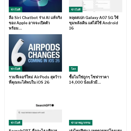
ข่าวไอที
ข่าวไอที
ลือ Siri Chatbot ร่าง AI แท้จริง
หลุดสเปก Galaxy A07 5G ใช้
ของ Apple อาจจะเปิดตัว
ขุมพลังเดิน แต่ได้ใช้ Android
พร้อม…
16
ข่าวไอที
โลก
รวมฟีเจอร์ใหม่ AirPods สุดว้าว
ซื้อไม่ใช่ถูกๆ โซฟาราคา
ที่คุณจะได้พบใน iOS 26
14,000 นั่งแล้วมี…
ข่าวไอที
ข่าวอาชญากรรม
SearchGPT คืออะไร บริการ
เร่งไขปริศนา เหตุตายหมู่โรงแรม