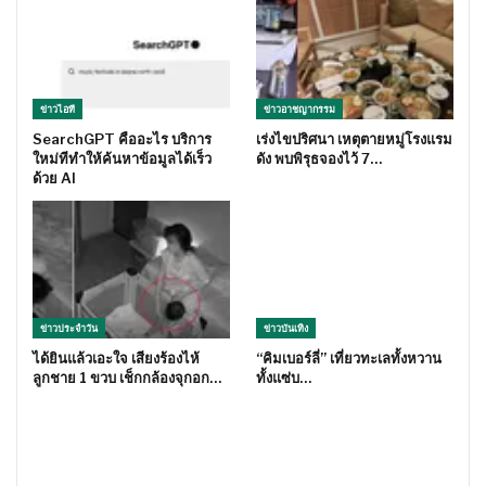
ข่าวไอที
ข่าวอาชญากรรม
SearchGPT คืออะไร บริการ
เร่งไขปริศนา เหตุตายหมู่โรงแรม
ใหม่ทีทำให้ค้นหาข้อมูลได้เร็ว
ดัง พบพิรุธจองไว้ 7…
ด้วย AI
ข่าวประจำวัน
ข่าวบันเทิง
ได้ยินแล้วเอะใจ เสียงร้องไห้
“คิมเบอร์ลี่” เที่ยวทะเลทั้งหวาน
ลูกชาย 1 ขวบ เช็กกล้องจุกอก…
ทั้งแซ่บ…