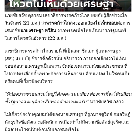
นายชัยธวัช ตุลาธน เลขาธิการพรรคก้าวไกล เผยกับผู้สื่อข่าวเมื่อ
วันจันทร์ (21 ส.ค.) ว่า
พรรคก้าวไกล
จะออกเสียง
ไม่เห็นชอบ
ต่อการ
เสนอชื่อ
นายเศรษฐา ทวีสิน
จากพรรคเพื่อไทยเป็นนายกรัฐมนตรี
ในการโหวตวันอังคาร (22 ส.ค.)
เลขาธิการพรรคก้าวไกลรายนี้ ที่เป็นสมาชิกสภาผู้แทนราษฎร
(สส.) แบบบัญชีรายชื่อด้วยนั้น อธิบายว่า การออกเสียงว่าไม่เห็น
ชอบต่อนายเศรษฐาเป็นเพราะขัดต่อเจตนารมณ์ของประชาชน ที่
ไปกาบัตรเลือกตั้งเพราะต้องการเห็นการเปลี่ยนแปลง ไม่ใช่คนเดิม
หรือคนที่เกี่ยวข้องบริหาร
“พี่น้องประชาชนส่วนใหญ่ได้ลงคะแนนเสียง ต้องการที่จะให้เปลี่ยน
ขั้วรัฐบาลและยุติการสืบทอดอำนาจนะครับ”
นายชัยธวัช กล่าว
ไม่เกี่ยวข้องกับคุณสมบัติของนายเศรษฐา ที่ถูกนายชูวิทย์ กมลวิษฎ์
นักธุรกิจชื่อดังและอดีตนักการเมืองว่าไม่มีความซื่อสัตย์สุจริตและ
มีผลประโยชน์ทับซ้อนกับเอกชนหรือไม่