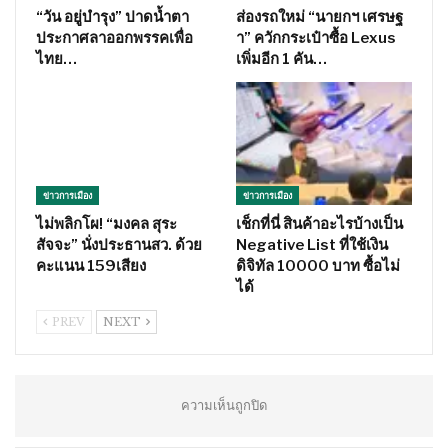
“วัน อยู่บำรุง” ปาดน้ำตา
ส่องรถใหม่ “นายกฯ เศรษฐ
ประกาศลาออกพรรคเพื่อ
า” ควักกระเป๋าซื้อ Lexus
ไทย…
เพิ่มอีก 1 คัน…
ข่าวการเมือง
ข่าวการเมือง
ไม่พลิกโผ! “มงคล สุระ
เช็กที่นี่ สินค้าอะไรบ้างเป็น
สัจจะ” นั่งประธานสว. ด้วย
Negative List ที่ใช้เงิน
คะแนน 159เสียง
ดิจิทัล 10000 บาท ซื้อไม่
ได้
PREV
NEXT
ความเห็นถูกปิด