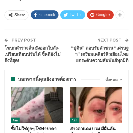
Facebook
Twitter
Google+
Share
PREV POST
NEXT POST
โฆษกตำรวจลั่น ยังออกใบสั่ง-
“ปูติน” ตอบรับคำชวน “เศรษฐ
เปรียบเทียบปรับได้ ชี้คดียังไม่
า” เตรียมเคลียร์คิวเยือนไทย
ถึงที่สุด!
ยกระดับความสัมพันธ์ทุกมิติ
นอกจากนี้คุณยังอาจต้องการ
ทั้งหมด
โลก
โลก
ซื้อไม่ใช่ถูกๆ โซฟาราคา
สาวตาแดง บวม มีผื่นคัน