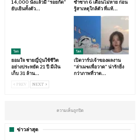
14,000 นั่งแล้วมี “รอยกัด”
ซ้ำซาก 6 เดือนไม่หาย ก่อน
ยับเยินทั้งตัว…
รู้สาเหตุใกล้ตัว ที่แท้…
โลก
โลก
ยอมใจ ชายญี่ปุ่นใช้ชีวิต
เปิดวาร์ปเจ้าของผลงาน
อย่างประหยัด 21 ปี มีเงิน
“ล่าเมฆเพื่อวาด” น่ารักยิ่ง
เก็บ 31 ล้าน…
กว่าภาพที่วาด…
PREV
NEXT
ความเห็นถูกปิด
ข่าวล่าสุด