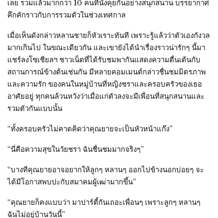
เลย รวมแล้วมากกว่า 10 คนที่นั่งคุยกันอย่างสนุกสนาน บรรยากาศ
คึกคักราวกับการรวมตัวในช่วงเทศกาล
เมื่อเห็นดังกล่าวหลานชายก็หัวเราะทันที เพราะรู้แล้วว่าตัวเองกังวล
มากเกินไป ในขณะเดียวกัน และเขายังได้นำเรื่องราวน่ารักๆ นี้มา
แชร์ลงโซเชียลฯ ชาวเน็ตที่ได้รับชมพากันแสดงความตื่นเต้นกับ
สถานการณ์ข้างต้นเช่นกัน มีหลายคอมเมนต์กล่าวชื่นชมมิตรภาพ
และความรัก ของคนในหมู่บ้านที่หญิงชราและครอบครัวของเธอ
อาศัยอยู่ ทุกคนล้วนหวังว่าเมื่อแก่ตัวลงจะมีเพื่อนที่สนุกสนานและ
รวมตัวกันแบบนั้น
“ทั้งครอบครัวไม่คาดคิดว่าคุณยายจะเป็นหัวหน้าแก๊ง”
“นี่คือความสุขในวัยชรา ฉันชื่นชมมากจริงๆ”
“บางทีคุณยายอาจอยากให้ลูกๆ หลานๆ ออกไปข้างนอกบ่อยๆ จะ
ได้มีโอกาสพบปะกับสมาคมผู้เฒ่ามากขึ้น”
“คุณยายก็คงแบบว่า มาปาร์ตี้กันเถอะเพื่อนๆ เพราะลูกๆ หลานๆ
ฉันไม่อยู่บ้านวันนี้”