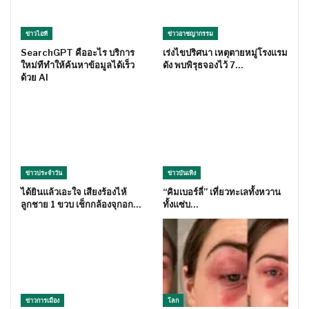
ข่าวไอที
ข่าวอาชญากรรม
SearchGPT คืออะไร บริการ
เร่งไขปริศนา เหตุตายหมู่โรงแรม
ใหม่ทีทำให้ค้นหาข้อมูลได้เร็ว
ดัง พบพิรุธจองไว้ 7…
ด้วย AI
ข่าวประจำวัน
ข่าวบันเทิง
ได้ยินแล้วเอะใจ เสียงร้องไห้
“คิมเบอร์ลี่” เที่ยวทะเลทั้งหวาน
ลูกชาย 1 ขวบ เช็กกล้องจุกอก…
ทั้งแซ่บ…
ข่าวการเมือง
โลก