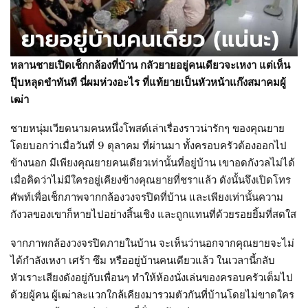
หลานชายเปิดเช็กกล้องที่บ้าน กลัวยายอยู่คนเดียวจะเหงา แต่เห็น
ปุ๊บหลุดขำทันที นี่ผมห่วงอะไร ที่แท้ยายเป็นหัวหน้าแก๊งสมาคมผู้
เฒ่า
ชายหนุ่มเวียดนามคนหนึ่งโพสต์เล่าเรื่องราวน่ารักๆ ของคุณยาย
โดยบอกว่าเมื่อวันที่ 9 ตุลาคม ที่ผ่านมา ทั้งครอบครัวต้องออกไป
ข้างนอก มีเพียงคุณยายคนเดียวเท่านั้นที่อยู่บ้าน เขาอดกังวลไม่ได้
เมื่อคิดว่าไม่มีใครอยู่เคียงข้างคุณยายที่ชราแล้ว ดังนั้นจึงเปิดโทร
ศัพท์เพื่อเช็กภาพจากกล้องวงจรปิดที่บ้าน และเพียงเท่านั้นความ
กังวลของเขาก็หายไปอย่างสิ้นเชิง และถูกแทนที่ด้วยรอยยิ้มที่สดใส
จากภาพกล้องวงจรปิดภายในบ้าน จะเห็นว่านอกจากคุณยายจะไม่
ได้กำลังเหงา เศร้า ซึม หรืออยู่บ้านคนเดียวแล้ว ในเวลานี้กลับ
หัวเราะเสียงดังอยู่กับเพื่อนๆ ทำให้ห้องนั่งเล่นของครอบครัวเต็มไป
ด้วยผู้คน ผู้เฒ่าละแวกใกล้เคียงมารวมตัวกันที่บ้านโดยไม่ขาดใคร